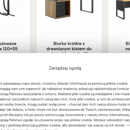
gulowane
Biurko krótkie z
Bi
ie 120×55
drewnianym blatem do
n
małego biura loft office
przes
(7)
plus lewe
klasy
9
zł
ono
cm M
(17)
Zarządzaj zgodą
osł
5
Zakres
3.999
zł
–
4.549
zł
Oceniono
5.00
cen:
na 5
2.
li odwiedzasz nasz serwis, możemy zbierać informacje za pomocą plików cookie.
od
agają nam one zapewnić jak najlepsze wrażenia, pokazują najistotniejsze funkcje 
3.999zł
twiają Państwu korzystanie z witryny. Niektóre pliki cookie są niezbędne i nie moż
do
adczyć wszystkich naszych usług bez nich. Inne pliki cookie, w tym te umieszcza
4.549zł
ez osoby trzecie, mogą zostać wyłączone - chociaż bez nich nasza strona może n
ałać tak dobrze, a treść może nie być dostosowana do Twoich zainteresowań. Klika
ycisk Akceptuj lub po prostu kontynuując korzystanie z naszej strony internetowej,
ażają Państwo zgodę na używanie przez nas plików cookie. Możesz odwiedzić nas
onę z polityką dotyczącą plików cookie, aby dowiedzieć się więcej na ich temat - i