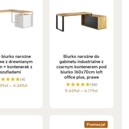
e biurko narożne
Biurko narożne do
we z drewnianym
gabinetu industrialne z
m + kontenerek z
czarnym kontenerem pod
szufladami
biurko 160x70cm loft
office plus, prawe
(4)
(34)
Zakres
799
zł
–
4.349
zł
Oceniono
Zakres
5.629
zł
–
6.179
zł
5.00
Oceniono
cen:
na 5
5.00
cen:
od
na 5
od
3.799zł
5.629zł
do
do
4.349zł
6.179zł
Promocja!