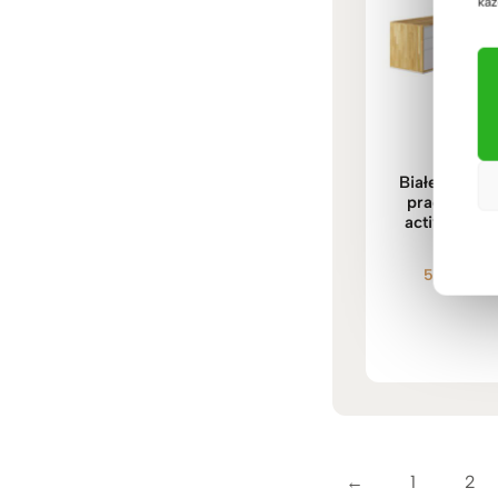
każ
Białe biurko
pracy w biu
active styl
5.489
zł
–
Oceni
5.00
na 
←
1
2