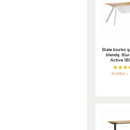
Białe biurko 
blendą. Biu
Active 1
4.149
zł
–
Oceni
5.00
na 