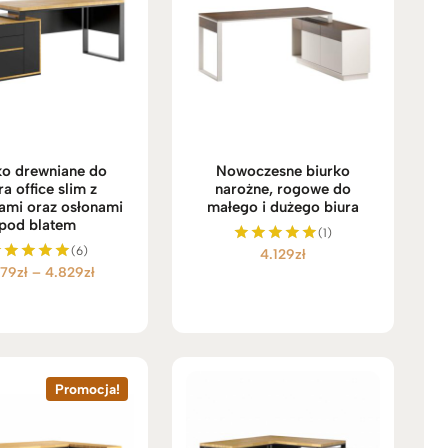
ko drewniane do
Nowoczesne biurko
ra office slim z
narożne, rogowe do
dami oraz osłonami
małego i dużego biura
pod blatem
(1)
(6)
4.129
zł
Oceniono
Zakres
279
zł
–
4.829
zł
5.00
Oceniono
na 5
5.00
cen:
na 5
od
4.279zł
do
4.829zł
Promocja!