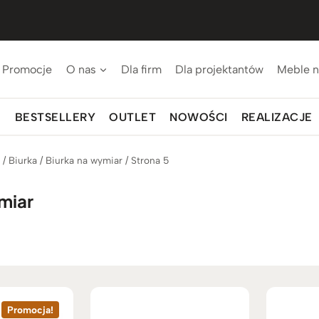
Promocje
O nas
Dla firm
Dla projektantów
Meble n
BESTSELLERY
OUTLET
NOWOŚCI
REALIZACJE
p
/
Biurka
/
Biurka na wymiar
/
Strona 5
miar
Promocja!