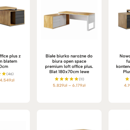
ffice plus z
Białe biurko narożne do
Nowo
m blatem
biura open space
f
70cm
premium loft office plus.
konten
Blat 180x70cm lewe
Plu
(46)
(11)
Zakres
4.549
zł
no
Zakres
5.829
zł
–
6.179
zł
4.
Oceniono
O
cen:
5.00
cen:
od
na 5
od
4.199zł
5.829zł
do
do
4.549zł
6.179zł