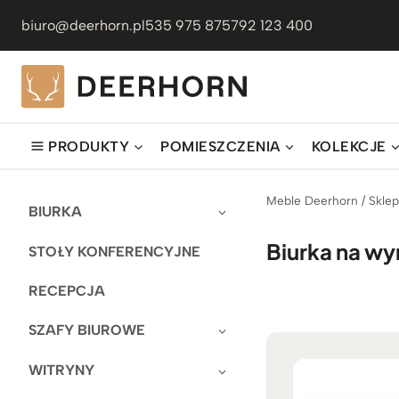
Przejdź
biuro@deerhorn.pl
535 975 875
792 123 400
do
treści
PRODUKTY
POMIESZCZENIA
KOLEKCJE
Meble Deerhorn
/
Skle
BIURKA
Biurka na wy
STOŁY KONFERENCYJNE
RECEPCJA
SZAFY BIUROWE
WITRYNY