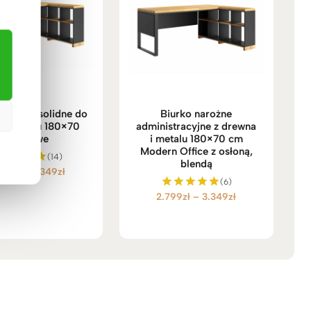
narożne solidne do
Biurko narożne
, gabinetu 180×70
administracyjne z drewna
cm prawe
i metalu 180×70 cm
Modern Office z osłoną,
(14)
blendą
Zakres
799
zł
–
3.349
zł
ceniono
(6)
5.00
cen:
na 5
Zakres
2.799
zł
–
3.349
zł
Oceniono
od
5.00
cen:
2.799zł
na 5
od
do
2.799zł
3.349zł
do
3.349zł