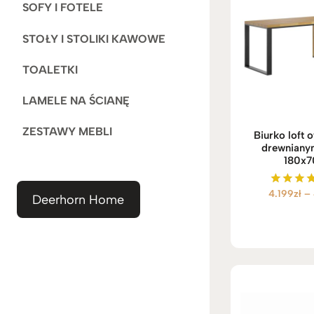
SOFY I FOTELE
STOŁY I STOLIKI KAWOWE
TOALETKI
LAMELE NA ŚCIANĘ
ZESTAWY MEBLI
Biurko loft o
drewniany
180x
4.199
zł
–
Ocenio
Deerhorn Home
5.00
na 5