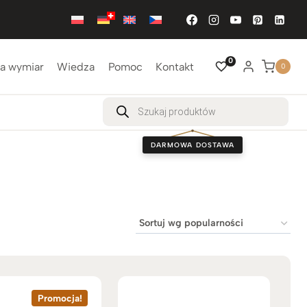
0
a wymiar
Wiedza
Pomoc
Kontakt
0
Wyszukiwarka
produktów
DARMOWA DOSTAWA
Promocja!