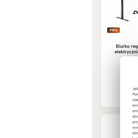
Biurko re
elektryczn
2.38
Oceni
5.00
na 
Jeś
Pom
uła
świ
prz
dzi
prz
wyr
str