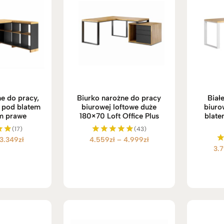
e do pracy,
Biurko narożne do pracy
Biał
ą pod blatem
biurowej loftowe duże
biuro
m prawe
180×70 Loft Office Plus
blate
(17)
(43)
Zakres
Zakres
3.349
zł
4.559
zł
–
4.999
zł
no
Oceniono
3.
5.00
cen:
cen:
na 5
od
od
2.149zł
4.559zł
do
do
3.349zł
4.999zł