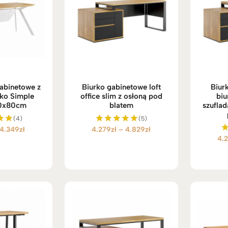
gabinetowe z
Biurko gabinetowe loft
Biur
rko Simple
office slim z osłoną pod
biu
80x80cm
blatem
szufla
(4)
(5)
Zakres
Zakres
4.349
zł
4.279
zł
–
4.829
zł
ono
Oceniono
4.
5.00
cen:
cen:
5
na 5
od
od
4.149zł
4.279zł
do
do
4.349zł
4.829zł