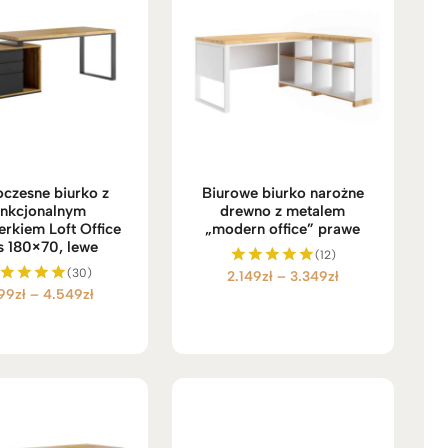
czesne biurko z
Biurowe biurko narożne
unkcjonalnym
drewno z metalem
erkiem Loft Office
„modern office” prawe
s 180×70, lewe
(12)
(30)
Zakres
2.149
zł
–
3.349
zł
Oceniono
Zakres
199
zł
–
4.549
zł
5.00
ceniono
cen:
na 5
5.00
cen:
od
na 5
od
2.149zł
4.199zł
do
do
3.349zł
4.549zł