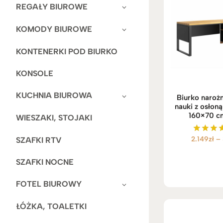
REGAŁY BIUROWE
KOMODY BIUROWE
KONTENERKI POD BIURKO
KONSOLE
KUCHNIA BIUROWA
Biurko narożn
nauki z osłon
160×70 c
WIESZAKI, STOJAKI
2.149
zł
–
SZAFKI RTV
Ocenio
5.00
na 5
SZAFKI NOCNE
FOTEL BIUROWY
ŁÓŻKA, TOALETKI