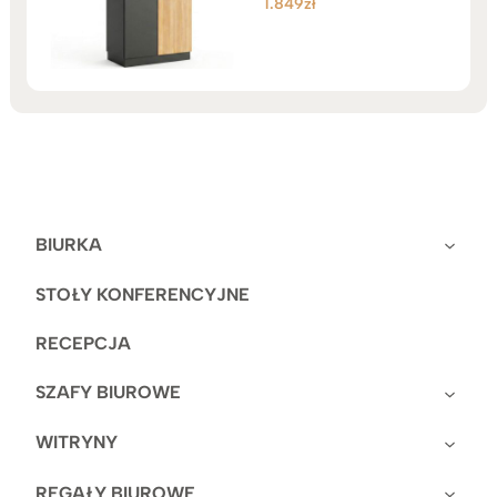
1.849
zł
Oceniono
5.00
na 5
BIURKA
STOŁY KONFERENCYJNE
RECEPCJA
SZAFY BIUROWE
WITRYNY
REGAŁY BIUROWE