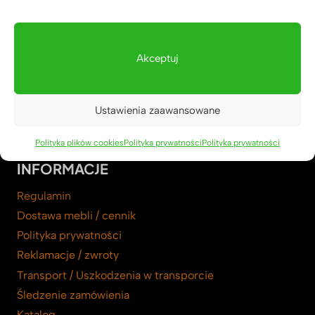
+48 535 975 875
+48 792 123 400
Akceptuj
Kontakt telefoniczny od poniedziałku do piątku w
godzinach 8.00-18.00
deerhornmeble@gmail.com
Ustawienia zaawansowane
biuro@deerhorn.pl
Polityka plików cookies
Polityka prywatności
Polityka prywatności
INFORMACJE
Regulamin
Dostawa mebli / cennik
Polityka prywatności
Reklamacje / zwroty
Transport / Uszkodzenia w transporcie
Śledzenie zamówienia
Katalog