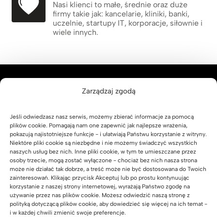
Nasi klienci to małe, średnie oraz duże
firmy takie jak: kancelarie, kliniki, banki,
uczelnie, startupy IT, korporacje, siłownie i
wiele innych.
Zarządzaj zgodą
Tworzymy lepszą przestrzeń do
Jeśli odwiedzasz nasz serwis, możemy zbierać informacje za pomocą
pracy biurowej
plików cookie. Pomagają nam one zapewnić jak najlepsze wrażenia,
pokazują najistotniejsze funkcje - i ułatwiają Państwu korzystanie z witryny.
w zgodzie z naturą i ergonomią.
Niektóre pliki cookie są niezbędne i nie możemy świadczyć wszystkich
naszych usług bez nich. Inne pliki cookie, w tym te umieszczane przez
Rafał Pikul
osoby trzecie, mogą zostać wyłączone - chociaż bez nich nasza strona
może nie działać tak dobrze, a treść może nie być dostosowana do Twoich
zainteresowań. Klikając przycisk Akceptuj lub po prostu kontynuując
korzystanie z naszej strony internetowej, wyrażają Państwo zgodę na
używanie przez nas plików cookie. Możesz odwiedzić naszą stronę z
polityką dotyczącą plików cookie, aby dowiedzieć się więcej na ich temat -
i w każdej chwili zmienić swoje preferencje.