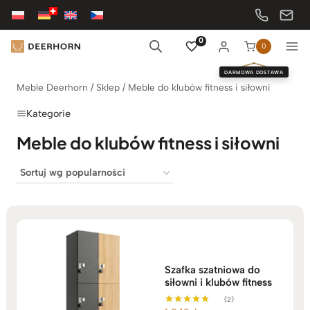
Przejdź
do
treści
0
0
DARMOWA DOSTAWA
Meble Deerhorn
/
Sklep
/
Meble do klubów fitness i siłowni
Kategorie
Meble do klubów fitness i siłowni
Szafka szatniowa do
siłowni i klubów fitness
(2)