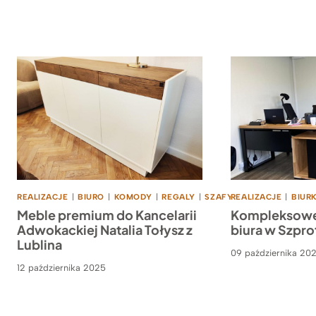
REALIZACJE
|
BIURO
|
KOMODY
|
REGALY
|
SZAFY
REALIZACJE
|
BIUR
Meble premium do Kancelarii
Kompleksowe
Adwokackiej Natalia Tołysz z
biura w Szpr
Lublina
09 października 20
12 października 2025