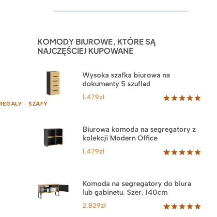
Oceniony
52
5.00
na 5
na
podstawie
ocen
KOMODY BIUROWE, KTÓRE SĄ
klientów
NAJCZĘŚCIEJ KUPOWANE
Wysoka szafka biurowa na
dokumenty 5 szuflad
1.479
zł
REGALY
|
SZAFY
Oceniony
1
5.00
na 5
na
Biurowa komoda na segregatory z
podstawie
kolekcji Modern Office
oceny
klienta
1.479
zł
Oceniony
18
5.00
na 5
na
Komoda na segregatory do biura
podstawie
lub gabinetu. Szer. 140cm
ocen
klientów
2.829
zł