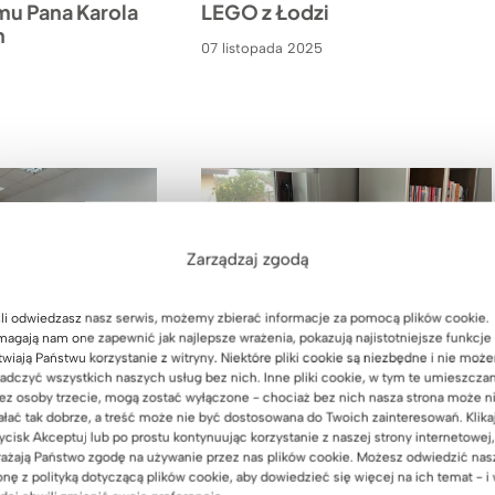
u Pana Karola
LEGO z Łodzi
h
07 listopada 2025
Zarządzaj zgodą
li odwiedzasz nasz serwis, możemy zbierać informacje za pomocą plików cookie.
agają nam one zapewnić jak najlepsze wrażenia, pokazują najistotniejsze funkcje 
twiają Państwu korzystanie z witryny. Niektóre pliki cookie są niezbędne i nie moż
adczyć wszystkich naszych usług bez nich. Inne pliki cookie, w tym te umieszcza
KA
|
KOMODY
|
REGALY
|
STOŁY
REALIZACJE
|
STOŁY
|
KOMODY
|
REGALY
ez osoby trzecie, mogą zostać wyłączone - chociaż bez nich nasza strona może n
SZAFY
|
TOPOWE
Domowa biblioteka dla Pani
ałać tak dobrze, a treść może nie być dostosowana do Twoich zainteresowań. Klika
ORN
Joanny z Wrocławia
ycisk Akceptuj lub po prostu kontynuując korzystanie z naszej strony internetowej,
meble biurowe
ażają Państwo zgodę na używanie przez nas plików cookie. Możesz odwiedzić nas
 Zespole
29 października 2025
onę z polityką dotyczącą plików cookie, aby dowiedzieć się więcej na ich temat - i