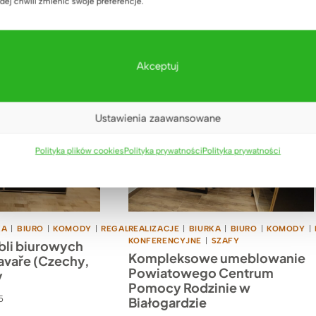
o-Szkolnym w
dej chwili zmienić swoje preferencje.
-Koźlu
5
Akceptuj
Ustawienia zaawansowane
Polityka plików cookies
Polityka prywatności
Polityka prywatności
KA
|
BIURO
|
KOMODY
|
REGALY
REALIZACJE
|
SZAFY
|
BIURKA
|
BIURO
|
KOMODY
|
KONFERENCYJNE
|
SZAFY
bli biurowych
Kompleksowe umeblowanie
avaře (Czechy,
Powiatowego Centrum
y
Pomocy Rodzinie w
5
Białogardzie