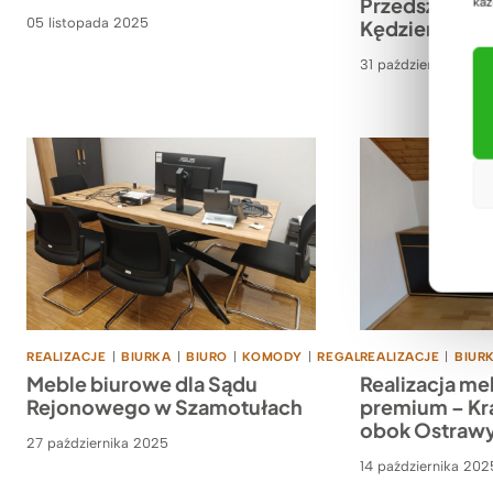
Przedszkoln
każ
05 listopada 2025
Kędzierzynie
31 października 202
REALIZACJE
|
BIURKA
|
BIURO
|
KOMODY
|
REGALY
REALIZACJE
|
STOŁY
|
SZAFY
|
BIUR
Meble biurowe dla Sądu
Realizacja me
Rejonowego w Szamotułach
premium – Kr
obok Ostraw
27 października 2025
14 października 202