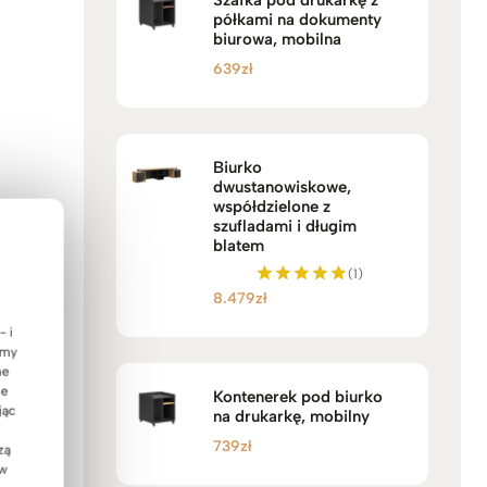
Szafka pod drukarkę z
półkami na dokumenty
biurowa, mobilna
639
zł
Biurko
dwustanowiskowe,
współdzielone z
szufladami i długim
blatem
(1)
8.479
zł
Oceniono
5.00
- i
na 5
emy
ne
ie
Kontenerek pod biurko
jąc
na drukarkę, mobilny
739
zł
zą
 w