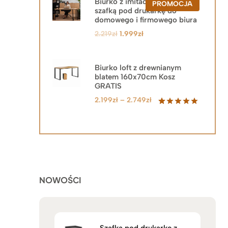
Biurko z imitacją drewna z
PRODUKT
PROMOCJA
szafką pod drukarkę do
W
PROMOCJ
domowego i firmowego biura
Pierwotna
Aktualna
2.219
zł
1.999
zł
cena
cena
wynosiła:
wynosi:
2.219zł.
1.999zł.
Biurko loft z drewnianym
blatem 160x70cm Kosz
GRATIS
Zakres
2.199
zł
–
2.749
zł
cen:
Oceniony
92
5.00
na 5
od
na
2.199zł
podstawie
do
ocen
klientów
2.749zł
NOWOŚCI