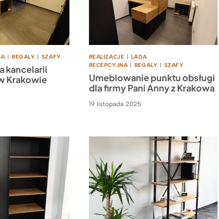
KA
|
REGALY
|
SZAFY
REALIZACJE
|
LADA
RECEPCYJNA
|
REGALY
|
SZAFY
a kancelarii
Umeblowanie punktu obsługi
w Krakowie
dla firmy Pani Anny z Krakowa
19 listopada 2025