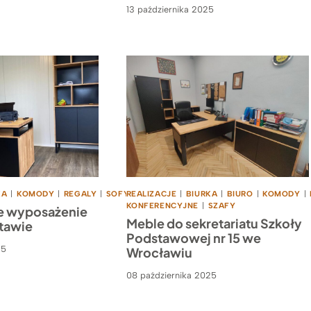
13 października 2025
KA
|
KOMODY
|
REGALY
|
SOFY
REALIZACJE
|
SZAFY
|
BIURKA
|
BIURO
|
KOMODY
|
KONFERENCYJNE
|
SZAFY
 wyposażenie
Meble do sekretariatu Szkoły
otawie
Podstawowej nr 15 we
25
Wrocławiu
08 października 2025