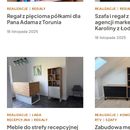
REALIZACJE
|
REGALY
REALIZACJE
|
REGA
Regał z pięcioma półkami dla
Szafa i regał
Pana Adama z Torunia
agencji marke
Karoliny z Łod
18 listopada 2025
18 listopada 2025
REALIZACJE
|
LADA
REALIZACJE
|
KOM
RECEPCYJNA
|
REGALY
RTV
|
SZAFY
Meble do strefy recepcyjnej
Zabudowa me