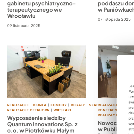
gabinetu psychiatryczno-
poddaszu dom
terapeutycznego we
w Paniówkac
Wrocławiu
07 listopada 2025
09 listopada 2025
Jeś
Pom
uła
świ
REALIZACJE
|
BIURKA
|
KOMODY
|
REGALY
|
SZAFY
REALIZACJE
|
TOPOWE
|
BIUR
prz
REALIZACJE DEERHORN
|
WIESZAKI
KONFERENCYJNE
|
dzi
REALIZACJE DEERH
Wyposażenie siedziby
prz
Nowoczesne 
Quantum Innovations Sp. z
wyr
w Publicznym
o.o. w Piotrkówku Małym
str