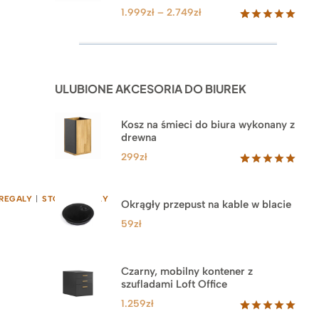
Zakres
1.999
zł
–
2.749
zł
cen:
Oceniony
92
5.00
na 5
od
na
1.999zł
podstawie
do
ocen
ULUBIONE AKCESORIA DO BIUREK
klientów
2.749zł
Kosz na śmieci do biura wykonany z
drewna
299
zł
Oceniony
33
5.00
na 5
na
REGALY
|
STOŁY
|
STOŁY
Okrągły przepust na kable w blacie
podstawie
ocen
59
zł
klientów
Czarny, mobilny kontener z
szufladami Loft Office
1.259
zł