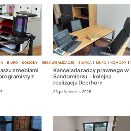
KA
|
BIURO
|
KOMODY
|
REGALY
REALIZACJE
|
STOŁY
|
SZAFY
|
BIURKA
|
BIURO
|
KOMODY
|
daszu z meblami
Kancelaria radcy prawnego w
programisty z
Sandomierzu – kolejna
realizacja Deerhorn
25
03 października 2025