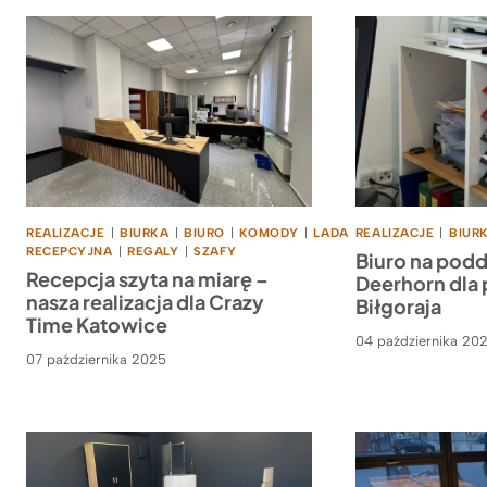
REALIZACJE
|
BIURKA
|
BIURO
|
KOMODY
|
LADA
REALIZACJE
|
BIUR
RECEPCYJNA
|
REGALY
|
SZAFY
Biuro na pod
Recepcja szyta na miarę –
Deerhorn dla 
nasza realizacja dla Crazy
Biłgoraja
Time Katowice
04 października 20
07 października 2025