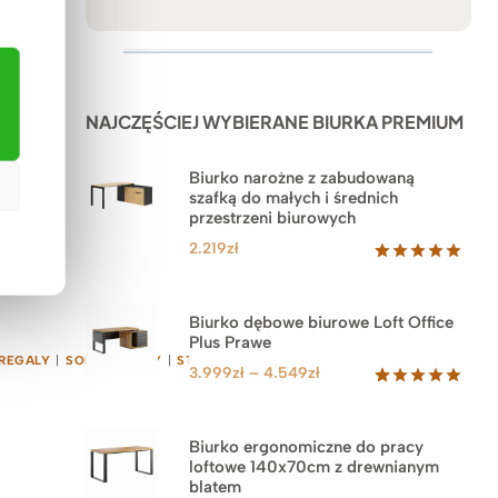
NAJCZĘŚCIEJ WYBIERANE BIURKA PREMIUM
Biurko narożne z zabudowaną
szafką do małych i średnich
przestrzeni biurowych
2.219
zł
Oceniony
1
5.00
na 5
na
Biurko dębowe biurowe Loft Office
podstawie
Plus Prawe
oceny
REGALY
|
SOFY
|
STOŁY
|
STOŁY
klienta
Zakres
3.999
zł
–
4.549
zł
cen:
Oceniony
71
5.00
na 5
od
na
3.999zł
Biurko ergonomiczne do pracy
podstawie
loftowe 140x70cm z drewnianym
do
ocen
blatem
klientów
4.549zł