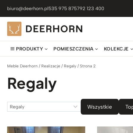
Przejdź
biuro@deerhorn.pl
535 975 875
792 123 400
do
treści
PRODUKTY
POMIESZCZENIA
KOLEKCJE
Meble Deerhorn
/
Realizacje
/
Regaly
/
Strona 2
Regaly
Kategorie
Wszystkie
To