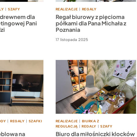
LY
|
SZAFY
REALIZACJE
|
REGALY
 z drewnem dla
Regał biurowy z pięcioma
tingowej Pani
półkami dla Pana Michała z
zi
Poznania
17 listopada 2025
ODY
|
REGALY
|
SZAFKI
REALIZACJE
|
BIURKA Z
REGULACJĄ
|
REGALY
|
SZAFY
blowa na
Biuro dla miłośniczki klocków