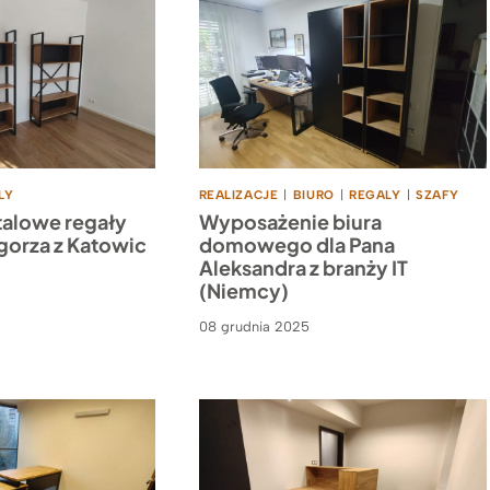
LY
REALIZACJE
|
BIURO
|
REGALY
|
SZAFY
alowe regały
Wyposażenie biura
gorza z Katowic
domowego dla Pana
Aleksandra z branży IT
(Niemcy)
08 grudnia 2025