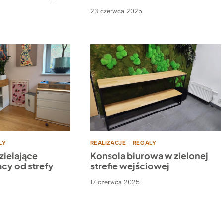
23 czerwca 2025
LY
REALIZACJE
|
REGALY
zielające
Konsola biurowa w zielonej
acy od strefy
strefie wejściowej
17 czerwca 2025