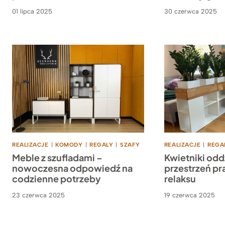
01 lipca 2025
30 czerwca 2025
REALIZACJE
|
KOMODY
|
REGALY
|
SZAFY
REALIZACJE
|
REGA
Meble z szufladami –
Kwietniki odd
nowoczesna odpowiedź na
przestrzeń pr
codzienne potrzeby
relaksu
23 czerwca 2025
19 czerwca 2025