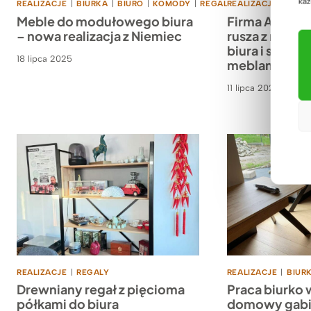
każ
REALIZACJE
|
BIURKA
|
BIURO
|
KOMODY
|
REGALY
REALIZACJE
|
SOFY
|
SZAFY
|
BIUR
Meble do modułowego biura
Firma Aura F
– nowa realizacja z Niemiec
rusza z rozm
biura i strefa
18 lipca 2025
meblami
11 lipca 2025
REALIZACJE
|
REGALY
REALIZACJE
|
BIUR
Drewniany regał z pięcioma
Praca biurko 
półkami do biura
domowy gabin