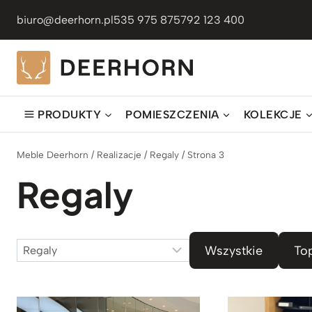
Przejdź
biuro@deerhorn.pl
535 975 875
792 123 400
do
treści
PRODUKTY
POMIESZCZENIA
KOLEKCJE
Meble Deerhorn
/
Realizacje
/
Regaly
/
Strona 3
Regaly
Kategorie
Wszystkie
To