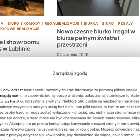
KA
|
BIURO
|
KOMODY
|
REGALY
REALIZACJE
|
STOŁY
|
BIURKA
|
BIURO
|
REGALY
TOPOWE REALIZACJE
Nowoczesne biurko i regał w
biurze pełnym światła i
ra i showroomu
przestrzeni
 w Lublinie
07 sierpnia 2025
Zarządzaj zgodą
li odwiedzasz nasz serwis, możemy zbierać informacje za pomocą plików cookie.
agają nam one zapewnić jak najlepsze wrażenia, pokazują najistotniejsze funkcje 
twiają Państwu korzystanie z witryny. Niektóre pliki cookie są niezbędne i nie moż
adczyć wszystkich naszych usług bez nich. Inne pliki cookie, w tym te umieszcza
ez osoby trzecie, mogą zostać wyłączone - chociaż bez nich nasza strona może n
ałać tak dobrze, a treść może nie być dostosowana do Twoich zainteresowań. Klika
ycisk Akceptuj lub po prostu kontynuując korzystanie z naszej strony internetowej,
ażają Państwo zgodę na używanie przez nas plików cookie. Możesz odwiedzić nas
onę z polityką dotyczącą plików cookie, aby dowiedzieć się więcej na ich temat - i