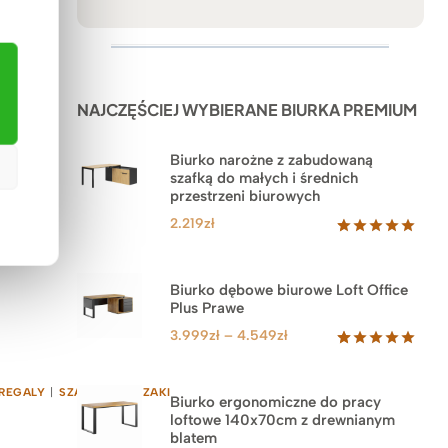
|
STOŁY
NAJCZĘŚCIEJ WYBIERANE BIURKA PREMIUM
Biurko narożne z zabudowaną
szafką do małych i średnich
przestrzeni biurowych
2.219
zł
Oceniony
1
5.00
na 5
na
Biurko dębowe biurowe Loft Office
podstawie
Plus Prawe
oceny
klienta
Zakres
3.999
zł
–
4.549
zł
cen:
Oceniony
71
5.00
na 5
od
REGALY
|
SZAFY
|
WIESZAKI
na
3.999zł
Biurko ergonomiczne do pracy
podstawie
loftowe 140x70cm z drewnianym
do
ocen
blatem
klientów
4.549zł