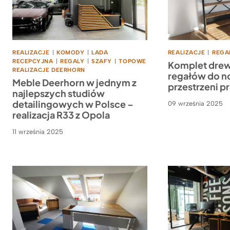
REALIZACJE
|
KOMODY
|
LADA
REALIZACJE
|
REGA
RECEPCYJNA
|
REGALY
|
SZAFY
|
TOPOWE
Komplet dre
REALIZACJE DEERHORN
regałów do n
Meble Deerhorn w jednym z
przestrzeni p
najlepszych studiów
detailingowych w Polsce –
09 września 2025
realizacja R33 z Opola
11 września 2025