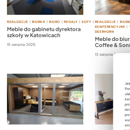
REALIZACJE
|
BIURKA
|
BIURO
|
REGALY
|
SOFY
|
REALIZACJE
SZAFY
|
BIUR
KONFERENCYJNE
|
Meble do gabinetu dyrektora
DEERHORN
szkoły w Katowicach
Meble do biu
Coffee & Sons
15 sierpnia 2025
13 sierpnia 2025
Jeś
Pom
uła
świ
prz
dzi
prz
wyr
str