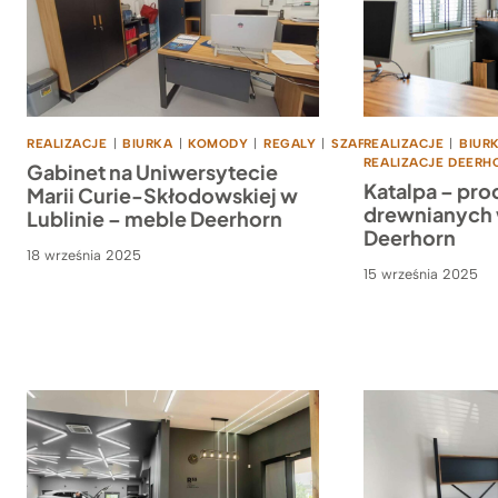
REALIZACJE
|
BIURKA
|
KOMODY
|
REGALY
|
SZAFY
REALIZACJE
|
BIUR
REALIZACJE DEERH
Gabinet na Uniwersytecie
Katalpa – pr
Marii Curie-Skłodowskiej w
drewnianych 
Lublinie – meble Deerhorn
Deerhorn
18 września 2025
15 września 2025