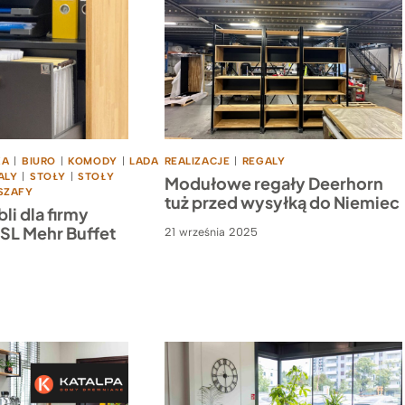
KA
|
BIURO
|
KOMODY
|
LADA
REALIZACJE
|
REGALY
ALY
|
STOŁY
|
STOŁY
Modułowe regały Deerhorn
SZAFY
tuż przed wysyłką do Niemiec
li dla firmy
SL Mehr Buffet
21 września 2025