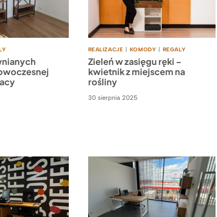
LY
REALIZACJE
|
KOMODY
|
REGALY
wnianych
Zieleń w zasięgu ręki –
owoczesnej
kwietnik z miejscem na
racy
rośliny
30 sierpnia 2025