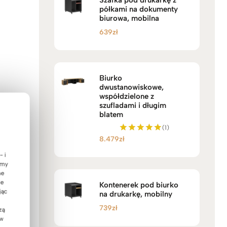
Szafka pod drukarkę z
półkami na dokumenty
biurowa, mobilna
639
zł
Biurko
dwustanowiskowe,
współdzielone z
szufladami i długim
blatem
(1)
8.479
zł
Oceniono
5.00
- i
na 5
emy
ne
ie
Kontenerek pod biurko
jąc
na drukarkę, mobilny
739
zł
zą
 w