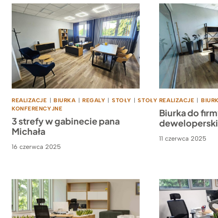
REALIZACJE
|
BIURKA
|
REGALY
|
STOŁY
|
STOŁY
REALIZACJE
|
BIUR
KONFERENCYJNE
Biurka do fir
3 strefy w gabinecie pana
deweloperski
Michała
11 czerwca 2025
16 czerwca 2025