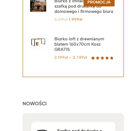
Biurko z imitacją drewna z
PRODUKT
PROMOCJA
szafką pod drukarkę do
W
PROMOCJ
domowego i firmowego biura
Pierwotna
Aktualna
2.219
zł
1.999
zł
cena
cena
wynosiła:
wynosi:
2.219zł.
1.999zł.
Biurko loft z drewnianym
blatem 160x70cm Kosz
GRATIS
Zakres
2.199
zł
–
2.749
zł
cen:
Oceniony
92
5.00
na 5
od
na
2.199zł
podstawie
do
ocen
klientów
2.749zł
NOWOŚCI