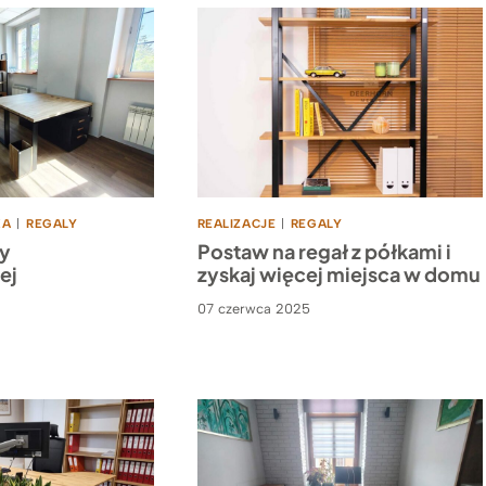
KA
|
REGALY
REALIZACJE
|
REGALY
my
Postaw na regał z półkami i
ej
zyskaj więcej miejsca w domu
07 czerwca 2025