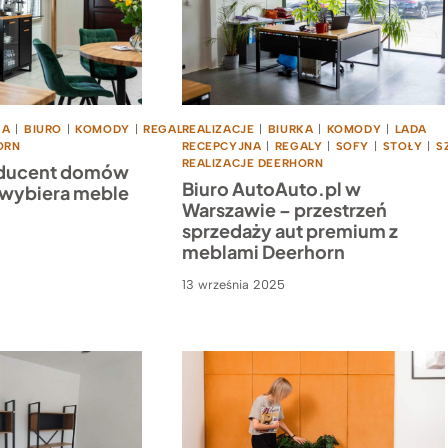
KA
|
BIURO
|
KOMODY
|
REGALY
REALIZACJE
|
STOŁY
|
SZAFY
|
BIURKA
|
TOPOWE
|
KOMODY
|
LADA
ORN
RECEPCYJNA
|
REGALY
|
SOFY
|
STOŁY
|
S
REALIZACJE DEERHORN
oducent domów
Biuro AutoAuto.pl w
wybiera meble
Warszawie – przestrzeń
sprzedaży aut premium z
meblami Deerhorn
13 września 2025