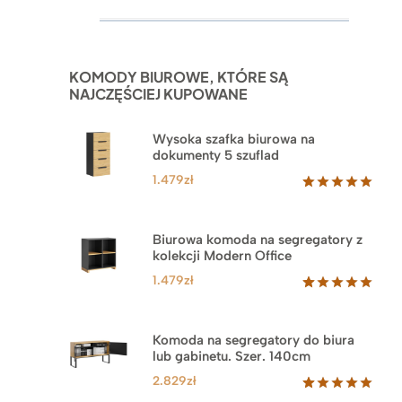
Oceniony
52
5.00
na 5
na
podstawie
ocen
KOMODY BIUROWE, KTÓRE SĄ
klientów
NAJCZĘŚCIEJ KUPOWANE
Wysoka szafka biurowa na
dokumenty 5 szuflad
1.479
zł
Oceniony
1
5.00
na 5
na
Biurowa komoda na segregatory z
podstawie
kolekcji Modern Office
oceny
klienta
1.479
zł
Oceniony
18
5.00
na 5
na
Komoda na segregatory do biura
podstawie
lub gabinetu. Szer. 140cm
ocen
klientów
2.829
zł