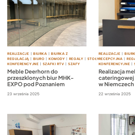
REALIZACJE
|
BIURKA
|
BIURKA Z
REALIZACJE
|
BIUR
REGULACJĄ
|
BIURO
|
KOMODY
|
REGALY
|
STOŁY
RECEPCYJNA
|
STOŁY
|
REG
KONFERENCYJNE
|
SZAFKI RTV
|
SZAFY
KONFERENCYJNE
|
Meble Deerhorn do
Realizacja meb
przeszklonych biur MHK-
cateringowej 
EXPO pod Poznaniem
w Niemczech
23 września 2025
22 września 2025