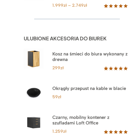
Zakres
1.999
zł
–
2.749
zł
cen:
Oceniony
92
5.00
na 5
od
na
1.999zł
podstawie
do
ocen
ULUBIONE AKCESORIA DO BIUREK
klientów
2.749zł
Kosz na śmieci do biura wykonany z
drewna
299
zł
Oceniony
33
5.00
na 5
na
Okrągły przepust na kable w blacie
podstawie
ocen
59
zł
klientów
Czarny, mobilny kontener z
szufladami Loft Office
1.259
zł