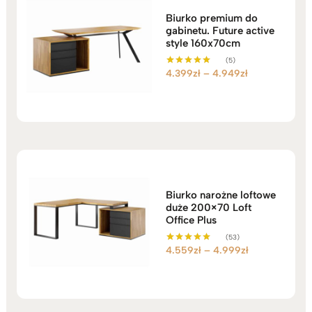
Biurko premium do
gabinetu. Future active
style 160x70cm
(5)
Zakres
4.399
zł
–
4.949
zł
Oceniono
5.00
cen:
na 5
od
4.399zł
do
4.949zł
Biurko narożne loftowe
duże 200×70 Loft
Office Plus
(53)
Zakres
4.559
zł
–
4.999
zł
Oceniono
5.00
cen:
na 5
od
4.559zł
do