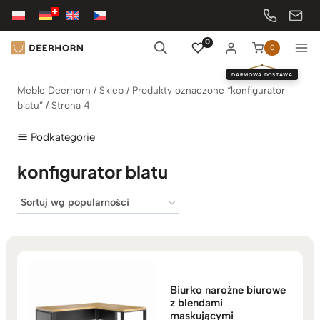
Przejdź
do
treści
0
0
DARMOWA DOSTAWA
Meble Deerhorn
/
Sklep
/
Produkty oznaczone “konfigurator
blatu”
/
Strona 4
Podkategorie
konfigurator blatu
Biurko narożne biurowe
z blendami
maskującymi