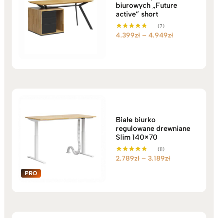
biurowych „Future
active” short
(7)
Zakres
4.399
zł
–
4.949
zł
Oceniono
5.00
cen:
na 5
od
4.399zł
do
4.949zł
Białe biurko
regulowane drewniane
Slim 140×70
(11)
Zakres
2.789
zł
–
3.189
zł
Oceniono
5.00
cen:
na 5
od
2.789zł
do
3.189zł