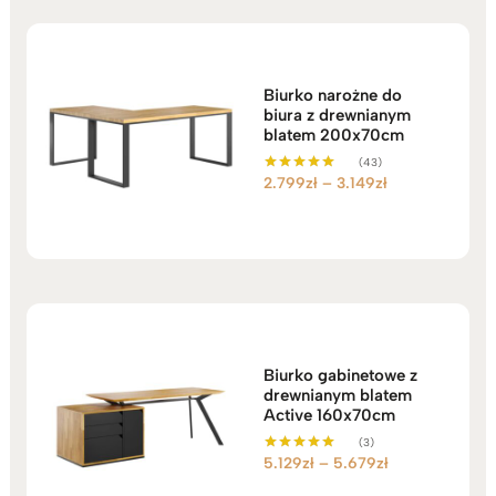
4.999zł
Biurko narożne do
biura z drewnianym
blatem 200x70cm
(43)
Zakres
2.799
zł
–
3.149
zł
Oceniono
5.00
cen:
na 5
od
2.799zł
do
3.149zł
Biurko gabinetowe z
drewnianym blatem
Active 160x70cm
(3)
Zakres
5.129
zł
–
5.679
zł
Oceniono
5.00
cen:
na 5