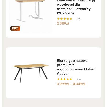
Białe biurko z regulacją
wysokości dla
nastolatki, uczennicy
120x65cm
(23)
2.589
zł
Oceniono
5.00
na 5
Biurko gabinetowe
premium z
ergonomicznym blatem
Active
(3)
Zakres
3.999
zł
–
4.349
zł
Oceniono
5.00
cen:
na 5
od
3.999zł
do