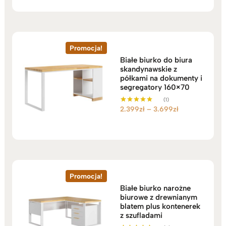
od
2.199zł
do
2.749zł
Promocja!
Białe biurko do biura
skandynawskie z
półkami na dokumenty i
segregatory 160×70
(1)
Zakres
2.399
zł
–
3.699
zł
Oceniono
5.00
cen:
na 5
od
2.399zł
do
3.699zł
Promocja!
Białe biurko narożne
biurowe z drewnianym
blatem plus kontenerek
z szufladami