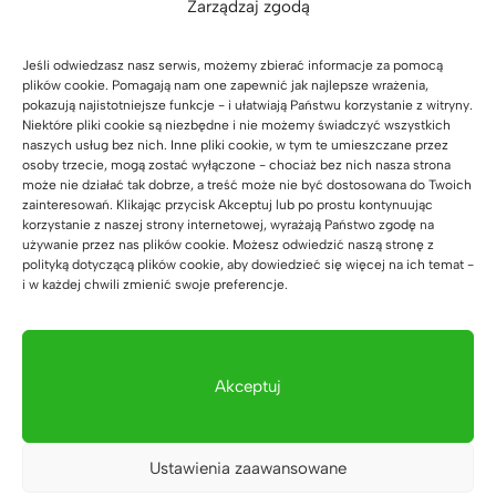
Zarządzaj zgodą
WITRYNY
Jeśli odwiedzasz nasz serwis, możemy zbierać informacje za pomocą
plików cookie. Pomagają nam one zapewnić jak najlepsze wrażenia,
REGAŁY BIUROWE
pokazują najistotniejsze funkcje - i ułatwiają Państwu korzystanie z witryny.
Niektóre pliki cookie są niezbędne i nie możemy świadczyć wszystkich
KOMODY BIUROWE
naszych usług bez nich. Inne pliki cookie, w tym te umieszczane przez
osoby trzecie, mogą zostać wyłączone - chociaż bez nich nasza strona
może nie działać tak dobrze, a treść może nie być dostosowana do Twoich
KONTENERKI POD BIURKO
zainteresowań. Klikając przycisk Akceptuj lub po prostu kontynuując
korzystanie z naszej strony internetowej, wyrażają Państwo zgodę na
KONSOLE
używanie przez nas plików cookie. Możesz odwiedzić naszą stronę z
polityką dotyczącą plików cookie, aby dowiedzieć się więcej na ich temat -
KUCHNIA BIUROWA
i w każdej chwili zmienić swoje preferencje.
WIESZAKI, STOJAKI
SZAFKI RTV
Akceptuj
SZAFKI NOCNE
Ustawienia zaawansowane
FOTEL BIUROWY