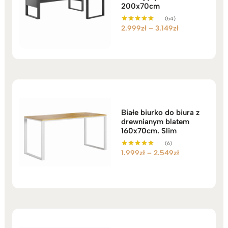
200x70cm
(54)
Zakres
2.999
zł
–
3.149
zł
Oceniono
5.00
cen:
na 5
od
2.999zł
do
3.149zł
Białe biurko do biura z
drewnianym blatem
160x70cm. Slim
(6)
Zakres
1.999
zł
–
2.549
zł
Oceniono
5.00
cen:
na 5
od
1.999zł
do
2.549zł