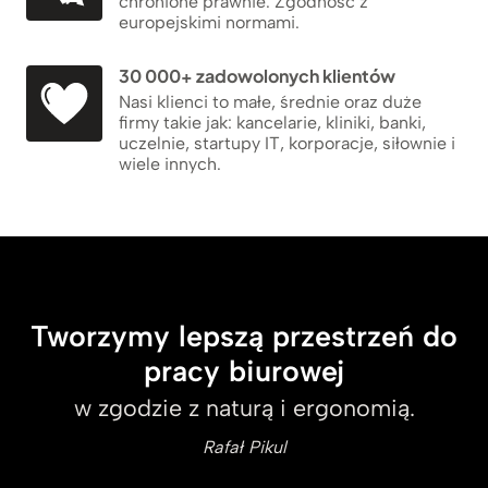
chronione prawnie. Zgodność z
europejskimi normami.
30 000+ zadowolonych klientów
Nasi klienci to małe, średnie oraz duże
firmy takie jak: kancelarie, kliniki, banki,
uczelnie, startupy IT, korporacje, siłownie i
wiele innych.
Tworzymy lepszą przestrzeń do
pracy biurowej
w zgodzie z naturą i ergonomią.
Rafał Pikul