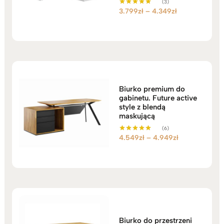
(3)
Zakres
3.799
zł
–
4.349
zł
Oceniono
5.00
cen:
na 5
od
3.799zł
do
4.349zł
Biurko premium do
gabinetu. Future active
style z blendą
maskującą
(6)
Zakres
4.549
zł
–
4.949
zł
Oceniono
5.00
cen:
na 5
od
4.549zł
do
4.949zł
Biurko do przestrzeni