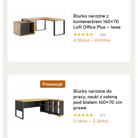
Biurko narożne z
kontenerkiem 160×70
Loft Office Plus – lewe
(36)
Zakres
4.559
zł
–
4.999
zł
Oceniono
5.00
cen:
na 5
od
4.559zł
do
4.999zł
Promocja!
Biurko narożne do
pracy, nauki z osłoną
pod blatem 160×70 cm
prawe
(17)
Zakres
2.149
zł
–
3.349
zł
Oceniono
5.00
cen:
na 5
od