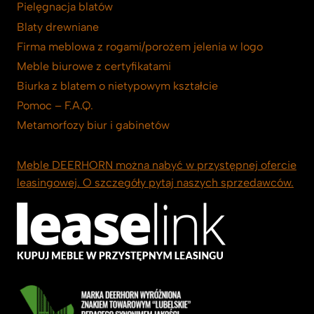
Pielęgnacja blatów
Blaty drewniane
Firma meblowa z rogami/porożem jelenia w logo
Meble biurowe z certyfikatami
Biurka z blatem o nietypowym kształcie
Pomoc – F.A.Q.
Metamorfozy biur i gabinetów
Meble DEERHORN można nabyć w przystępnej ofercie
leasingowej. O szczegóły pytaj naszych sprzedawców.