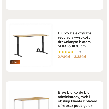
od
5.129zł
do
5.679zł
Biurko z elektryczną
regulacją wysokości i
drewnianym blatem
SLIM 160×70 cm
(7)
Zakres
2.989
zł
–
3.389
zł
Oceniono
5.00
cen:
na 5
od
2.989zł
do
3.389zł
Białe biurko do biur
administracyjnych i
obsługi klienta z blatem
slim oraz podcięciem