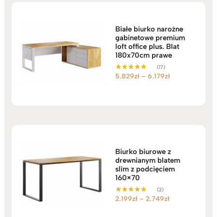
4.349zł
Białe biurko narożne
gabinetowe premium
loft office plus. Blat
180x70cm prawe
(17)
Zakres
5.829
zł
–
6.179
zł
Oceniono
5.00
cen:
na 5
od
5.829zł
do
6.179zł
Biurko biurowe z
drewnianym blatem
slim z podcięciem
160×70
(2)
Zakres
2.199
zł
–
2.749
zł
Oceniono
5.00
cen:
na 5