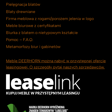
Pielęgnacja blatów
Blaty drewniane
Firma meblowa z rogami/porożem jelenia w logo
Meble biurowe z certyfikatami
Biurka z blatem o nietypowym kształcie
Pomoc – F.A.Q.
Metamorfozy biur i gabinetów
Meble DEERHORN można nabyć w przystępnej ofercie
leasingowej. O szczegóły pytaj naszych sprzedawców.