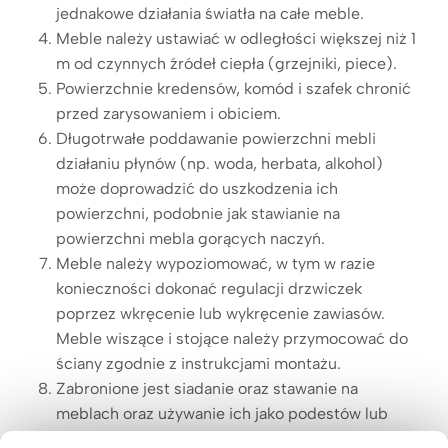
jednakowe działania światła na całe meble.
Meble należy ustawiać w odległości większej niż 1
m od czynnych źródeł ciepła (grzejniki, piece).
Powierzchnie kredensów, komód i szafek chronić
przed zarysowaniem i obiciem.
Długotrwałe poddawanie powierzchni mebli
działaniu płynów (np. woda, herbata, alkohol)
może doprowadzić do uszkodzenia ich
powierzchni, podobnie jak stawianie na
powierzchni mebla gorących naczyń.
Meble należy wypoziomować, w tym w razie
konieczności dokonać regulacji drzwiczek
poprzez wkręcenie lub wykręcenie zawiasów.
Meble wiszące i stojące należy przymocować do
ściany zgodnie z instrukcjami montażu.
Zabronione jest siadanie oraz stawanie na
meblach oraz używanie ich jako podestów lub
stopni. Meble nie są przystosowane do