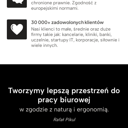
chronione prawnie. Zgodność z
europejskimi normami.
30 000+ zadowolonych klientów
Nasi klienci to małe, średnie oraz duże
firmy takie jak: kancelarie, kliniki, banki,
uczelnie, startupy IT, korporacje, siłownie i
wiele innych.
Tworzymy lepszą przestrzeń do
pracy biurowej
w zgodzie z naturą i ergonomią.
Rafał Pikul