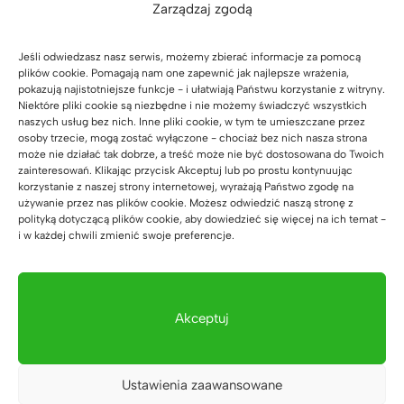
Zarządzaj zgodą
przenoszenia wysokich obciążeń – może to
spowodować poważne uszkodzenia mebla lub
wypadkiem.
Jeśli odwiedzasz nasz serwis, możemy zbierać informacje za pomocą
plików cookie. Pomagają nam one zapewnić jak najlepsze wrażenia,
Zabronione jest ustawianie mebli niezgodnie z ich
pokazują najistotniejsze funkcje - i ułatwiają Państwu korzystanie z witryny.
przeznaczeniem (na przykład ustawianie mebli
Niektóre pliki cookie są niezbędne i nie możemy świadczyć wszystkich
naszych usług bez nich. Inne pliki cookie, w tym te umieszczane przez
jeden na drugim).
osoby trzecie, mogą zostać wyłączone - chociaż bez nich nasza strona
Pielęgnacja mebli powinna być prowadzona
może nie działać tak dobrze, a treść może nie być dostosowana do Twoich
ostrożnie. W przypadku rozlania cieczy na
zainteresowań. Klikając przycisk Akceptuj lub po prostu kontynuując
korzystanie z naszej strony internetowej, wyrażają Państwo zgodę na
powierzchni mebli należy ją niezwłocznie usunąć z
używanie przez nas plików cookie. Możesz odwiedzić naszą stronę z
powierzchni mebla (zanim zdąży wsiąknąć w
polityką dotyczącą plików cookie, aby dowiedzieć się więcej na ich temat -
i w każdej chwili zmienić swoje preferencje.
drewnoień ). Wszelkie pozostałości wilgoci należy
każdorazowo, niezwłocznie usunąć suchą
ściereczką.
Powierzchnie mebli z drewna litego należy czyścić
Akceptuj
suchą lub lekko zwilżoną (NIE MOKRĄ!), miękką
ściereczką.
Do pielęgnacji mebli nie należy nie stosować
Ustawienia zaawansowane
żadnych środków czyszczących, które mogłyby