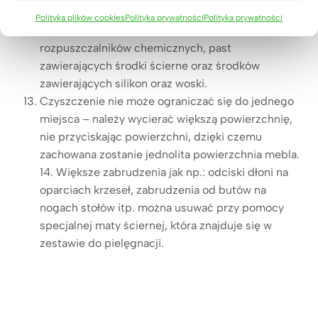
prowadzić do ich porysowania lub naruszyć
Polityka plików cookies
Polityka prywatności
Polityka prywatności
strukturę powierzchni, w szczególności
rozpuszczalników chemicznych, past
zawierających środki ścierne oraz środków
zawierających silikon oraz woski.
Czyszczenie nie może ograniczać się do jednego
miejsca – należy wycierać większą powierzchnię,
nie przyciskając powierzchni, dzięki czemu
zachowana zostanie jednolita powierzchnia mebla.
14. Większe zabrudzenia jak np.: odciski dłoni na
oparciach krzeseł, zabrudzenia od butów na
nogach stołów itp. można usuwać przy pomocy
specjalnej maty ściernej, która znajduje się w
zestawie do pielęgnacji.