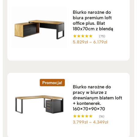
Biurko narożne do
biura premium loft
office plus. Blat
180x70cm z blendą
(75)
Zakres
5.829
zł
–
6.179
zł
Oceniono
5.00
cen:
na 5
od
5.829zł
do
6.179zł
Promocja!
Biurko narożne do
pracy w biurze z
drewnianym blatem loft
+ kontenerek.
160×70+90×70
(16)
Zakres
3.799
zł
–
4.349
zł
Oceniono
5.00
cen:
na 5
od