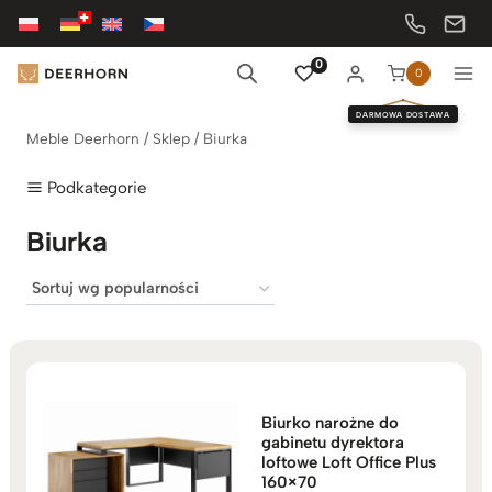
Przejdź
do
treści
0
0
DARMOWA DOSTAWA
Meble Deerhorn
/
Sklep
/
Biurka
Podkategorie
Biurka
Biurko narożne do
gabinetu dyrektora
loftowe Loft Office Plus
160×70