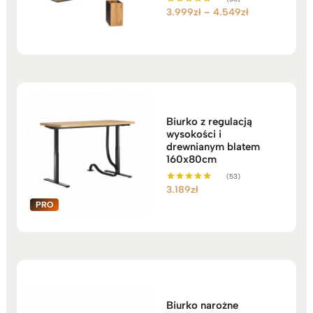
Zakres
3.999
zł
–
4.549
zł
Oceniono
5.00
cen:
na 5
od
3.999zł
do
4.549zł
Biurko z regulacją
wysokości i
drewnianym blatem
160x80cm
(53)
3.189
zł
Oceniono
5.00
na 5
Biurko narożne