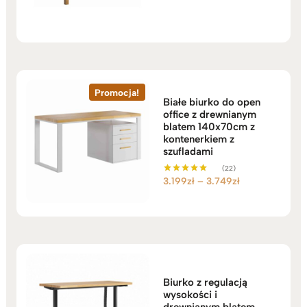
cena
cena
na 5
wynosiła:
wynosi:
2.649zł.
1.899zł.
Promocja!
Białe biurko do open
office z drewnianym
blatem 140x70cm z
kontenerkiem z
szufladami
(22)
Zakres
3.199
zł
–
3.749
zł
Oceniono
5.00
cen:
na 5
od
3.199zł
do
3.749zł
Biurko z regulacją
wysokości i
drewnianym blatem