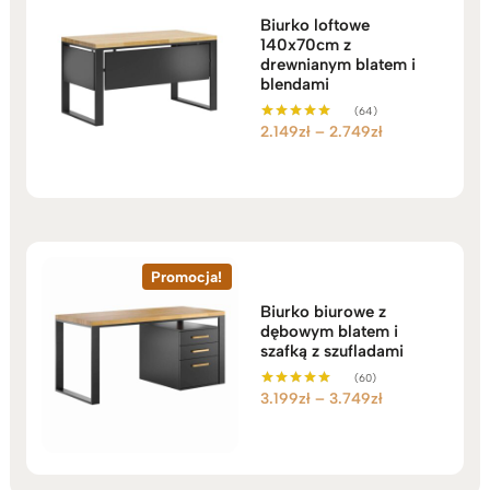
Biurko loftowe
140x70cm z
drewnianym blatem i
blendami
(64)
Zakres
2.149
zł
–
2.749
zł
Oceniono
5.00
cen:
na 5
od
2.149zł
do
2.749zł
Promocja!
Biurko biurowe z
dębowym blatem i
szafką z szufladami
(60)
Zakres
3.199
zł
–
3.749
zł
Oceniono
5.00
cen:
na 5
od
3.199zł