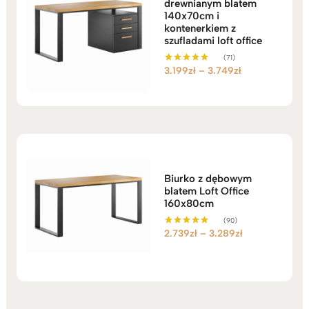
drewnianym blatem
140x70cm i
kontenerkiem z
szufladami loft office
(71)
Zakres
3.199
zł
–
3.749
zł
Oceniono
5.00
cen:
na 5
od
3.199zł
do
3.749zł
Biurko z dębowym
blatem Loft Office
160x80cm
(90)
Zakres
2.739
zł
–
3.289
zł
Oceniono
5.00
cen:
na 5
od
2.739zł
do
3.289zł