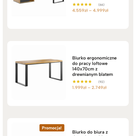
(66)
Zakres
4.559
zł
–
4.999
zł
Oceniono
5.00
cen:
na 5
od
4.559zł
do
4.999zł
Biurko ergonomiczne
do pracy loftowe
140x70cm z
drewnianym blatem
(92)
Zakres
1.999
zł
–
2.749
zł
Oceniono
5.00
cen:
na 5
od
1.999zł
do
2.749zł
Promocja!
Biurko do biura z