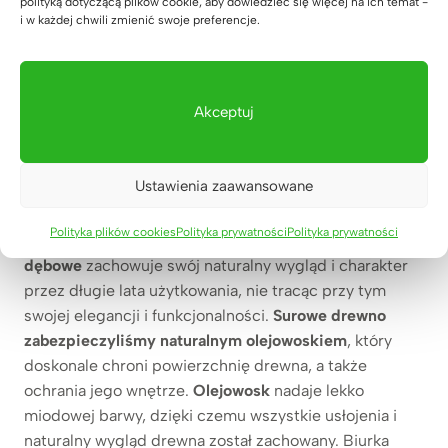
polityką dotyczącą plików cookie, aby dowiedzieć się więcej na ich temat -
przy nowych aranżacjach wnętrz, ale nie tylko
i w każdej chwili zmienić swoje preferencje.
nowoczesnego biura, ale także mebli do salonu.
Łatwa pielęgnacja blatu biurka
Akceptuj
wykonanego z litego drewna.
Dodatkowo,
drewno dębowe
jest łatwe w pielęgnacji i
Ustawienia zaawansowane
odznacza się odpornością na uszkodzenia
mechaniczne oraz plamy. Dzięki zastosowaniu
Polityka plików cookies
Polityka prywatności
Polityka prywatności
naturalnego olejowosku, nasze
biurko
dębowe
zachowuje swój naturalny wygląd i charakter
przez długie lata użytkowania, nie tracąc przy tym
swojej elegancji i funkcjonalności.
Surowe drewno
zabezpieczyliśmy naturalnym olejowoskiem
, który
doskonale chroni powierzchnię drewna, a także
ochrania jego wnętrze.
Olejowosk
nadaje lekko
miodowej barwy, dzięki czemu wszystkie usłojenia i
naturalny wygląd drewna został zachowany. Biurka