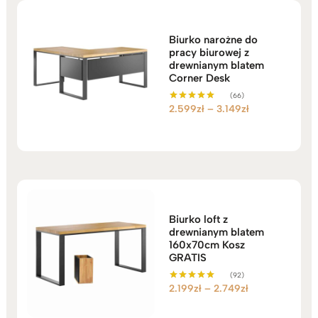
Biurko narożne do
pracy biurowej z
drewnianym blatem
Corner Desk
(66)
Zakres
2.599
zł
–
3.149
zł
Oceniono
5.00
cen:
na 5
od
2.599zł
do
3.149zł
Biurko loft z
drewnianym blatem
160x70cm Kosz
GRATIS
(92)
Zakres
2.199
zł
–
2.749
zł
Oceniono
5.00
cen:
na 5