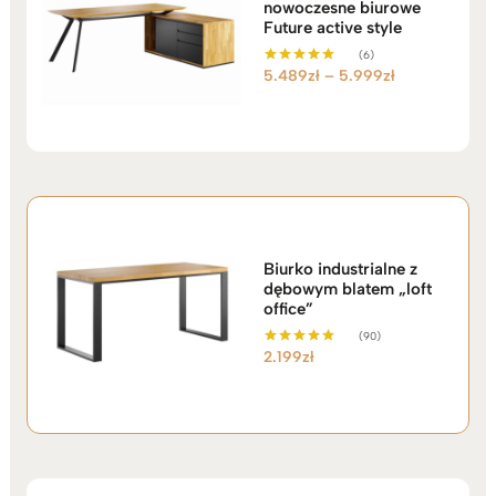
nowoczesne biurowe
Future active style
(6)
Zakres
5.489
zł
–
5.999
zł
Oceniono
5.00
cen:
na 5
od
5.489zł
do
5.999zł
Biurko industrialne z
dębowym blatem „loft
office”
(90)
2.199
zł
Oceniono
5.00
na 5