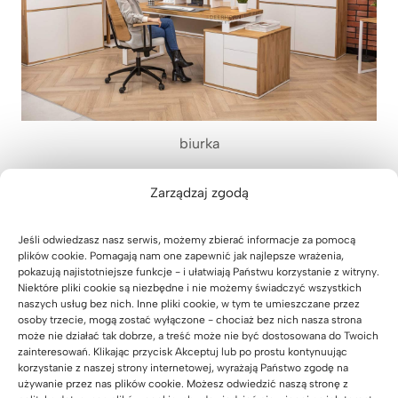
biurka
Dlaczego warto postawić na
Zarządzaj zgodą
biurko z drewna dębowego?
Jeśli odwiedzasz nasz serwis, możemy zbierać informacje za pomocą
Dąb
to materiał o niezwykłej trwałości i wytrzymałości.
plików cookie. Pomagają nam one zapewnić jak najlepsze wrażenia,
pokazują najistotniejsze funkcje - i ułatwiają Państwu korzystanie z witryny.
Ponadto to wspaniały surowiec, który powoduje, że we
Niektóre pliki cookie są niezbędne i nie możemy świadczyć wszystkich
wnętrzu tworzy się ciepła i przyjazna atmosfera, a
naszych usług bez nich. Inne pliki cookie, w tym te umieszczane przez
panujący klimat wpływa na komfort oraz skupienie
osoby trzecie, mogą zostać wyłączone - chociaż bez nich nasza strona
może nie działać tak dobrze, a treść może nie być dostosowana do Twoich
podczas realizacji swoich zadań. Biurko wykonane z
zainteresowań. Klikając przycisk Akceptuj lub po prostu kontynuując
dębu będzie świetnie służyć przez kilkanaście lat.
korzystanie z naszej strony internetowej, wyrażają Państwo zgodę na
używanie przez nas plików cookie. Możesz odwiedzić naszą stronę z
Połączenie drewna z metalem świetnie sprawdzi się