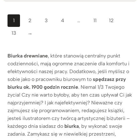
do
3.749zł
1
2
3
4
…
11
12
13
→
Biurka drewniane
, które stanowią centralny punkt
codzienności, mają ogromne znaczenie dla komfortu i
efektywności naszej pracy. Dodatkowo, jeśli myślisz o
sobie jako o pracowniku biurowym to
spędzasz przy
biurku ok. 1900 godzin rocznie
. Niemal 1/3 Twojego
życia! Czy nie warto byłoby, aby ten czas upływał Ci jak
najprzyjemniej? I jak najefektywniej? Nieważne czy
zajmujesz się programowaniem, redagujesz książki,
jesteś ilustratorem czy twórcą artystycznej biżuterii –
każdego dnia siadasz do
biurka
, by wykonać swoje
zadania. Zamykasz się w niewielkiej przestrzeni,