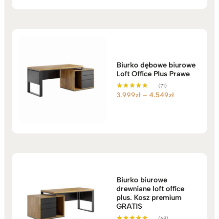
od
2.199zł
do
2.749zł
Biurko dębowe biurowe
Loft Office Plus Prawe
(71)
Zakres
3.999
zł
–
4.549
zł
Oceniono
5.00
cen:
na 5
od
3.999zł
do
4.549zł
Biurko biurowe
drewniane loft office
plus. Kosz premium
GRATIS
(68)