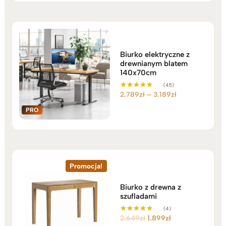
3.799zł
do
4.349zł
Biurko elektryczne z
drewnianym blatem
140x70cm
(45)
Zakres
2.789
zł
–
3.189
zł
Oceniono
5.00
cen:
na 5
od
2.789zł
do
3.189zł
Promocja!
Biurko z drewna z
szufladami
(4)
Pierwotna
Aktualna
2.649
zł
1.899
zł
Oceniono
5.00