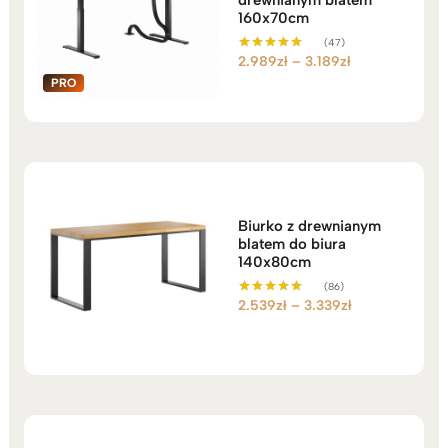
160x70cm
(47)
Zakres
2.989
zł
–
3.189
zł
Oceniono
5.00
cen:
na 5
od
2.989zł
do
3.189zł
Biurko z drewnianym
blatem do biura
140x80cm
(86)
Zakres
2.539
zł
–
3.339
zł
Oceniono
5.00
cen:
na 5
od
2.539zł
do
3.339zł