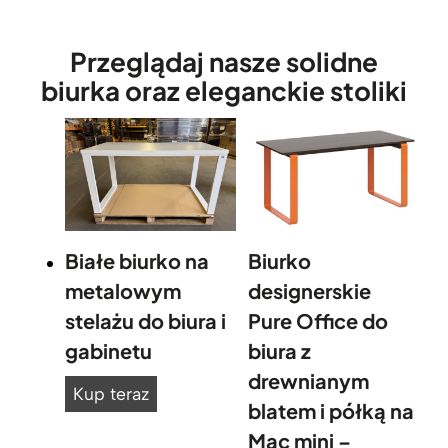
r
j
k
e
i
Przeglądaj nasze solidne
d
e
e
biurka oraz eleganckie stoliki
m
n
i
p
o
o
s
d
ł
d
o
r
n
u
Białe biurko na
Biurko
ą
g
metalowym
designerskie
m
i
a
stelażu do biura i
Pure Office do
s
gabinetu
biura z
k
drewnianym
u
B
Kup teraz
blatem i półką na
j
i
ą
Mac mini –