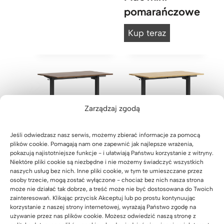
a
c
pomarańczowe
ł
ą
e
p
B
Kup teraz
o
b
i
d
i
u
b
u
r
l
r
k
a
k
t
o
Zarządzaj zgodą
o
e
d
m
n
e
Jeśli odwiedzasz nasz serwis, możemy zbierać informacje za pomocą
L
Biurko
Biurko
a
s
plików cookie. Pomagają nam one zapewnić jak najlepsze wrażenia,
o
m
pokazują najistotniejsze funkcje - i ułatwiają Państwu korzystanie z witryny.
regulowane
regulowane
i
f
Niektóre pliki cookie są niezbędne i nie możemy świadczyć wszystkich
e
elektrycznie
elektrycznie
g
naszych usług bez nich. Inne pliki cookie, w tym te umieszczane przez
t
osoby trzecie, mogą zostać wyłączone - chociaż bez nich nasza strona
t
Simple z
Simple z
O
n
może nie działać tak dobrze, a treść może nie być dostosowana do Twoich
a
f
zainteresowań. Klikając przycisk Akceptuj lub po prostu kontynuując
ciemnym,
drewnianym
e
korzystanie z naszej strony internetowej, wyrażają Państwo zgodę na
f
l
r
drewnianym
blatem
używanie przez nas plików cookie. Możesz odwiedzić naszą stronę z
i