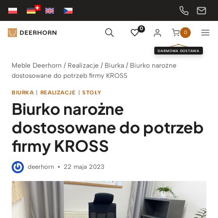
Przejdź
do
treści
0
0
DARMOWA DOSTAWA
Meble Deerhorn
/
Realizacje
/
Biurka
/
Biurko narożne
dostosowane do potrzeb firmy KROSS
BIURKA
|
REALIZACJE
|
STOŁY
Biurko narożne
dostosowane do potrzeb
firmy KROSS
deerhorn
22 maja 2023