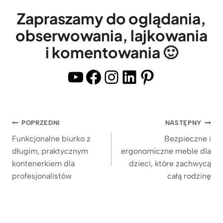
m
b
l
p
Zapraszamy do oglądania,
l
e
l
obserwowania, lajkowania
a
z
e
t
i komentowania 🙂
d
z
e
r
c
YouTube
Facebook
Instagram
LinkedIn
Pinterest
m
e
i
i
w
e
p
n
m
ó
Nawigacja
POPRZEDNI
NASTĘPNY
i
n
ł
wpisu
a
Funkcjonalne biurko z
Bezpieczne i
y
k
długim, praktycznym
ergonomiczne meble dla
n
m
ą
kontenerkiem dla
dzieci, które zachwycą
y
,
n
profesjonalistów
całą rodzinę
m
d
a
b
r
M
l
e
a
a