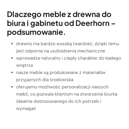
c
l
Dlaczego meble z drewna do
y
i
b
biura i gabinetu od Deerhorn –
k
i
i
podsumowanie.
u
l
r
o
drewno ma bardzo wysoką twardość, dzięki temu
o
f
jest odporne na uszkodzenia mechaniczne
w
t
wprowadza naturalny i ciepły charakter do kadego
e
o
wnętrza
j
w
nasze meble są produkowane z materiałów
z
e
przyjaznych dla środowiska
k
w
oferujemy możliwość personalizacji naszych
o
s
mebli, co pozwala klientom na stworzenie biurka
n
u
idealnie dostosowanego do ich potrzeb i
t
w
wymagań
e
a
n
n
e
e