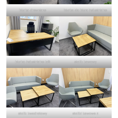
biurka drewniane
biurko do biura industrialne
biurko industrialne loft
stolik kawowy
stolik kwadratowy
stoliki kawowe z