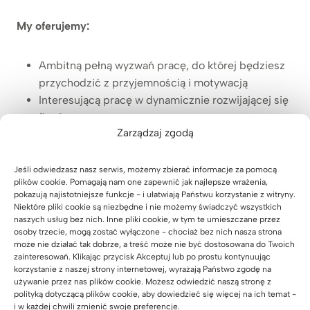
My oferujemy:
Ambitną pełną wyzwań pracę, do której będziesz
przychodzić z przyjemnością i motywacją
Interesującą pracę w dynamicznie rozwijającej się
firmie
Zarządzaj zgodą
Stabilne zatrudnienie na podstawie umowy o
pracę
Wynagrodzenie dostosowane do wiedzy i
Jeśli odwiedzasz nasz serwis, możemy zbierać informacje za pomocą
plików cookie. Pomagają nam one zapewnić jak najlepsze wrażenia,
doświadczenia
pokazują najistotniejsze funkcje - i ułatwiają Państwu korzystanie z witryny.
Niezbędne narzędzia pracy
Niektóre pliki cookie są niezbędne i nie możemy świadczyć wszystkich
naszych usług bez nich. Inne pliki cookie, w tym te umieszczane przez
Możliwość rozwoju zawodowego i podnoszenia
osoby trzecie, mogą zostać wyłączone - chociaż bez nich nasza strona
kwalifikacji
może nie działać tak dobrze, a treść może nie być dostosowana do Twoich
Możliwość rozwoju w strukturach firmy
zainteresowań. Klikając przycisk Akceptuj lub po prostu kontynuując
korzystanie z naszej strony internetowej, wyrażają Państwo zgodę na
Pracę w stałych godzinach 8-16 od poniedziałku
używanie przez nas plików cookie. Możesz odwiedzić naszą stronę z
do piątku
polityką dotyczącą plików cookie, aby dowiedzieć się więcej na ich temat -
Pyszną kawę w naszej firmowej kawiarni 😉
i w każdej chwili zmienić swoje preferencje.