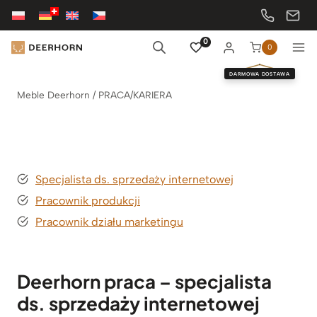
Przejdź
do
treści
0
0
DARMOWA DOSTAWA
Meble Deerhorn
/
PRACA/KARIERA
Specjalista ds. sprzedaży internetowej
Pracownik produkcji
Pracownik działu marketingu
Deerhorn praca – specjalista
ds. sprzedaży internetowej