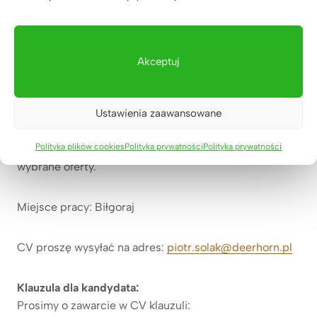
Tworzymy kulturę pracy opartą na szacunku,
skuteczności, otwartości, wsparciu oraz empatii
Akceptuj
😉 Bardzo ważna dla nas jest atmosfera w pracy,
skupiamy się na relacjach opartych na życzliwości,
komunikacji i dbając o Twoje potrzeby.
Ustawienia zaawansowane
Polityka plików cookies
Polityka prywatności
Polityka prywatności
Zastrzegamy sobie prawo do odpowiedzi tylko na
wybrane oferty.
Miejsce pracy: Biłgoraj
CV proszę wysyłać na adres:
piotr.solak@deerhorn.pl
Klauzula dla kandydata:
Prosimy o zawarcie w CV klauzuli: