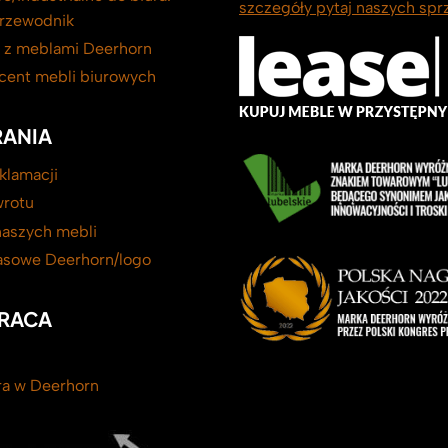
szczegóły pytaj naszych sp
rzewodnik
a z meblami Deerhorn
ucent mebli biurowych
ANIA
klamacji
wrotu
aszych mebli
rasowe Deerhorn/logo
RACA
era w Deerhorn