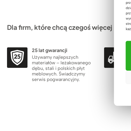
prz
dzi
prz
wyr
str
Dla firm, które chcą czegoś więcej
każ
25 lat gwarancji
5
Używamy najlepszych
materiałów – leżakowanego
dębu, stali i polskich płyt
meblowych. Świadczymy
serwis pogwarancyjny.
r