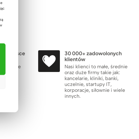
ie
jąc
zą
 w
 w Polsce
30 000+ zadowolonych
klientów
 Polsce,
chronione
Nasi klienci to małe, średnie
ść z
oraz duże firmy takie jak:
rmami.
kancelarie, kliniki, banki,
uczelnie, startupy IT,
korporacje, siłownie i wiele
innych.