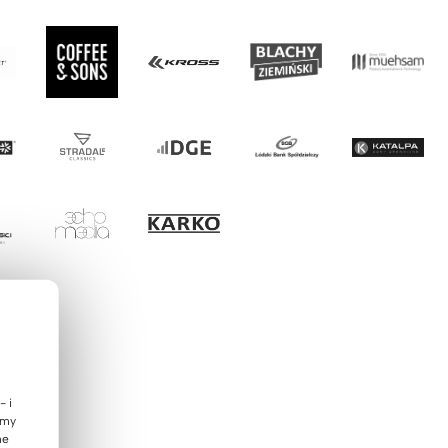
- i
emy
ne