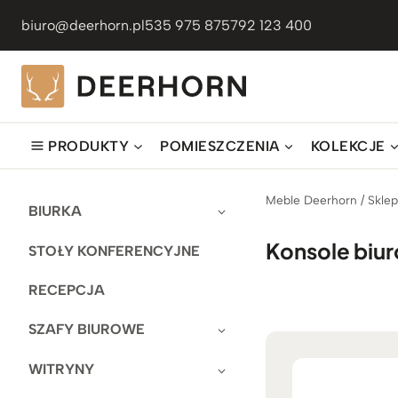
Przejdź
biuro@deerhorn.pl
535 975 875
792 123 400
do
treści
PRODUKTY
POMIESZCZENIA
KOLEKCJE
Meble Deerhorn
/
Skle
BIURKA
Konsole biu
STOŁY KONFERENCYJNE
RECEPCJA
SZAFY BIUROWE
WITRYNY