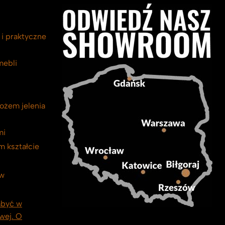
 i praktyczne
mebli
ożem jelenia
mi
m kształcie
ów
być w
wej. O