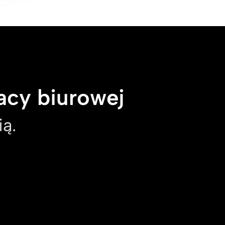
acy biurowej
ą.