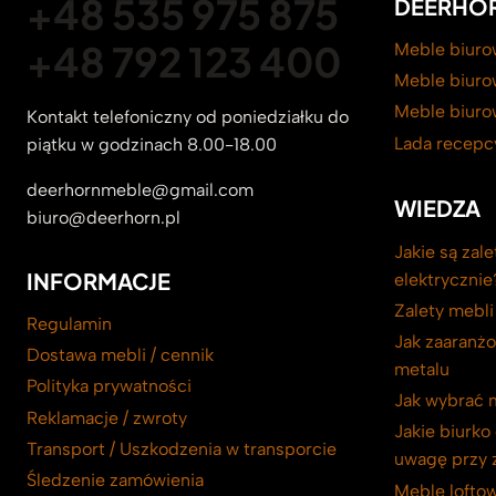
+48 535 975 875
DEERHOR
+48 792 123 400
Meble biuro
Meble biuro
Meble biuro
Kontakt telefoniczny od poniedziałku do
Lada recepc
piątku w godzinach 8.00-18.00
deerhornmeble@gmail.com
WIEDZA
biuro@deerhorn.pl
Jakie są zal
INFORMACJE
elektrycznie
Zalety mebl
Regulamin
Jak zaaranżo
Dostawa mebli / cennik
metalu
Polityka prywatności
Jak wybrać 
Reklamacje / zwroty
Jakie biurko
Transport / Uszkodzenia w transporcie
uwagę przy 
Śledzenie zamówienia
Meble loftow