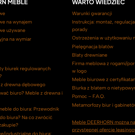
N MEBLE
WARTO WIEDZIEĆ
we
Warunki gwarancji
we na wynajem
Instrukcja: montaż, regulacja
porady
we używane
Ostrzeżenia w użytkowaniu 
yjna na wymiar
Pielęgnacja blatów
Blaty drewniane
Firma meblowa z rogami/por
ety biurek regulowanych
w logo
?
Meble biurowe z certyfikata
i z drewna dębowego
Biurka z blatem o nietypowy
wać biuro? Meble z drewna i
Pomoc – F.A.Q.
Metamorfozy biur i gabinet
meble do biura: Przewodnik
 do biura? Na co zwrócić
Meble DEERHORN można na
zakupie?
przystępnej ofercie leasingo
e/industrialne do biura: