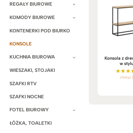
REGAŁY BIUROWE
KOMODY BIUROWE
KONTENERKI POD BIURKO
KONSOLE
KUCHNIA BIUROWA
Konsola z dre
w stylu
WIESZAKI, STOJAKI
799
zł
Oceni
5.00
SZAFKI RTV
na 
SZAFKI NOCNE
FOTEL BIUROWY
ŁÓŻKA, TOALETKI