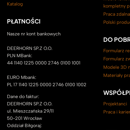
Katalog
kompletny p
Praca zdaln
PŁATNOŚCI
Polski prod
Nasze nr kont bankowych
DO POBR
DEERHORN SP.Z O.O.
Formularz re
PLN MBank:
Formularz z
44 1140 1225 0000 2746 0100 1001
Modele 3D n
Materiały p
EURO Mbank:
PL 17 1140 1225 0000 2746 0100 1002
WSPÓŁP
Dane do faktur:
DEERHORN SP.Z O.O.
Projektanci
ul. Mieszczańska 29/11
Praca i kari
50-201 Wrocław
Oddział Biłgoraj: