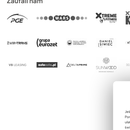
Zaufali nam
Jeś
Pom
uła
świ