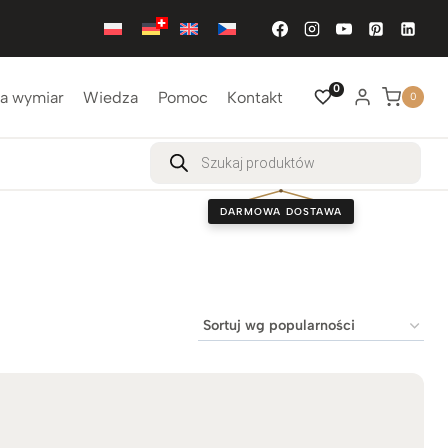
0
a wymiar
Wiedza
Pomoc
Kontakt
0
Wyszukiwarka
produktów
DARMOWA DOSTAWA