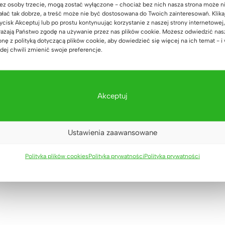
ez osoby trzecie, mogą zostać wyłączone - chociaż bez nich nasza strona może n
ałać tak dobrze, a treść może nie być dostosowana do Twoich zainteresowań. Klika
ycisk Akceptuj lub po prostu kontynuując korzystanie z naszej strony internetowej,
ażają Państwo zgodę na używanie przez nas plików cookie. Możesz odwiedzić nas
onę z polityką dotyczącą plików cookie, aby dowiedzieć się więcej na ich temat - i
dej chwili zmienić swoje preferencje.
Dostarczane w całości już w
Wyprodukowane
 dni
Akceptuj
Własna fabryka w
Wysyłamy meble już
własne projekty 
zmontowane i gotowe do
prawnie. Zgodno
pracy. Paleta pod budynek,
europejskimi no
Ustawienia zaawansowane
ównież z opcją wniesienia.
Polityka plików cookies
Polityka prywatności
Polityka prywatności