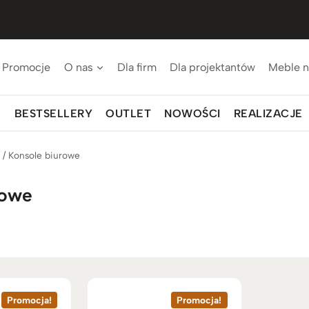
Promocje
O nas
Dla firm
Dla projektantów
Meble n
BESTSELLERY
OUTLET
NOWOŚCI
REALIZACJE
p
/
Konsole biurowe
rowe
Promocja!
Promocja!