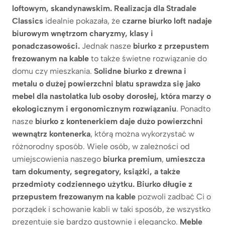
loftowym, skandynawskim. Realizacja dla Stradale
Classics
idealnie pokazała, że
czarne biurko loft nadaje
biurowym wnętrzom charyzmy, klasy i
ponadczasowości.
Jednak nasze
biurko z przepustem
frezowanym na kable
to także świetne rozwiązanie do
domu czy mieszkania.
Solidne biurko z drewna i
metalu o dużej powierzchni blatu
sprawdza się jako
mebel dla nastolatka lub osoby dorosłej, która marzy o
ekologicznym i ergonomicznym rozwiązaniu
. Ponadto
nasze
biurko z kontenerkiem daje dużo powierzchni
wewnątrz kontenerka
, którą można wykorzystać w
różnorodny sposób. Wiele osób, w zależności od
umiejscowienia naszego
biurka premium
,
umieszcza
tam dokumenty, segregatory, książki, a także
przedmioty codziennego użytku. Biurko długie z
przepustem frezowanym na kable
pozwoli zadbać Ci o
porządek i schowanie kabli w taki sposób, że wszystko
prezentuje się bardzo gustownie i elegancko.
Meble