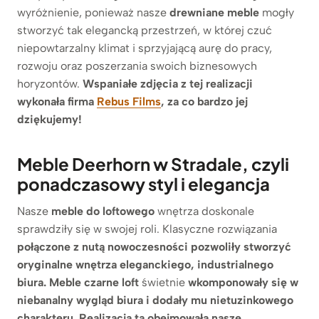
wyróżnienie, ponieważ nasze
drewniane meble
mogły
stworzyć tak elegancką przestrzeń, w której czuć
niepowtarzalny klimat i sprzyjającą aurę do pracy,
rozwoju oraz poszerzania swoich biznesowych
horyzontów.
Wspaniałe zdjęcia z tej realizacji
wykonała firma
Rebus Films
, za co bardzo jej
dziękujemy!
Meble Deerhorn w Stradale, czyli
ponadczasowy styl i elegancja
Nasze
meble do loftowego
wnętrza doskonale
sprawdziły się w swojej roli. Klasyczne rozwiązania
połączone z nutą nowoczesności pozwoliły stworzyć
oryginalne wnętrza eleganckiego, industrialnego
biura. Meble czarne loft
świetnie
wkomponowały się w
niebanalny wygląd biura i dodały mu nietuzinkowego
charakteru.
Realizacja ta obejmowała nasze