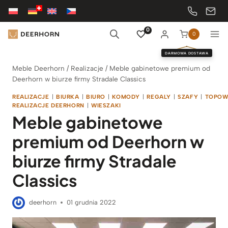
Przejdź
do
treści
0
0
DARMOWA DOSTAWA
Meble Deerhorn
/
Realizacje
/
Meble gabinetowe premium od
Deerhorn w biurze firmy Stradale Classics
REALIZACJE
|
BIURKA
|
BIURO
|
KOMODY
|
REGALY
|
SZAFY
|
TOPOW
REALIZACJE DEERHORN
|
WIESZAKI
Meble gabinetowe
premium od Deerhorn w
biurze firmy Stradale
Classics
deerhorn
01 grudnia 2022