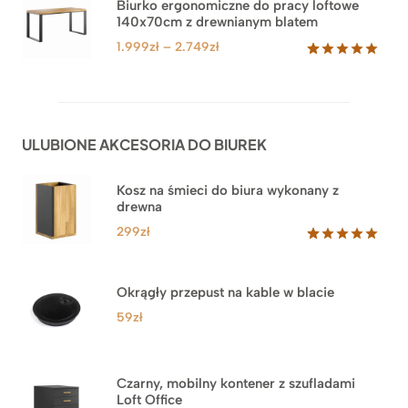
3.999zł
Biurko ergonomiczne do pracy loftowe
podstawie
140x70cm z drewnianym blatem
do
ocen
klientów
4.549zł
Zakres
1.999
zł
–
2.749
zł
cen:
Oceniony
92
5.00
na 5
od
na
1.999zł
podstawie
do
ocen
ULUBIONE AKCESORIA DO BIUREK
klientów
2.749zł
Kosz na śmieci do biura wykonany z
drewna
299
zł
Oceniony
33
5.00
na 5
na
Okrągły przepust na kable w blacie
podstawie
ocen
59
zł
klientów
Czarny, mobilny kontener z szufladami
Loft Office