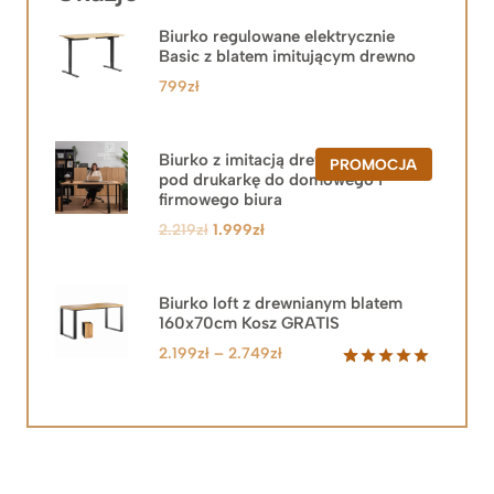
Biurko regulowane elektrycznie
Basic z blatem imitującym drewno
799
zł
Biurko z imitacją drewna z szafką
PRODUKT
PROMOCJA
pod drukarkę do domowego i
W
PROMOCJ
firmowego biura
Pierwotna
Aktualna
2.219
zł
1.999
zł
cena
cena
wynosiła:
wynosi:
2.219zł.
1.999zł.
Biurko loft z drewnianym blatem
160x70cm Kosz GRATIS
Zakres
2.199
zł
–
2.749
zł
cen:
Oceniony
92
5.00
na 5
od
na
2.199zł
podstawie
do
ocen
klientów
2.749zł