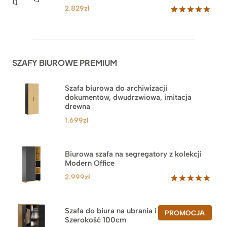
klientów
2.829
zł
Oceniony
42
5.00
na 5
na
podstawie
ocen
SZAFY BIUROWE PREMIUM
klientów
Szafa biurowa do archiwizacji
dokumentów, dwudrzwiowa, imitacja
drewna
1.699
zł
Biurowa szafa na segregatory z kolekcji
Modern Office
2.999
zł
Oceniony
47
5.00
na 5
na
Szafa do biura na ubrania i segregatory.
PROD
PROMOCJA
podstawie
Szerokość 100cm
W
ocen