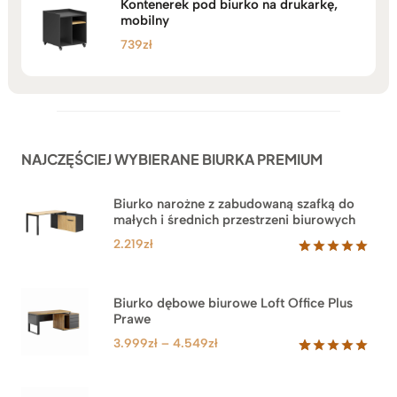
Kontenerek pod biurko na drukarkę,
mobilny
739
zł
NAJCZĘŚCIEJ WYBIERANE BIURKA PREMIUM
Biurko narożne z zabudowaną szafką do
małych i średnich przestrzeni biurowych
2.219
zł
Oceniony
1
5.00
na 5
na
Biurko dębowe biurowe Loft Office Plus
podstawie
Prawe
oceny
klienta
Zakres
3.999
zł
–
4.549
zł
cen:
Oceniony
71
5.00
na 5
od
na