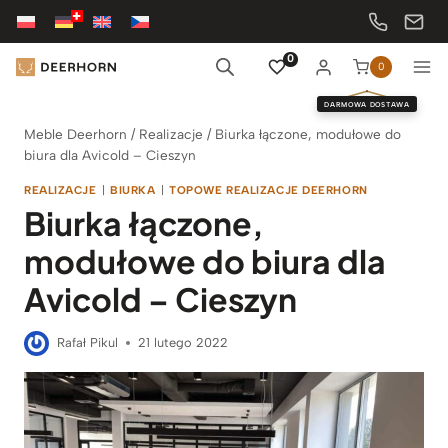
Przejdź
do
treści
0
0
DARMOWA DOSTAWA
Meble Deerhorn
/
Realizacje
/
Biurka łączone, modułowe do
biura dla Avicold – Cieszyn
REALIZACJE
|
BIURKA
|
TOPOWE REALIZACJE DEERHORN
Biurka łączone,
modułowe do biura dla
Avicold – Cieszyn
Rafał Pikul
21 lutego 2022