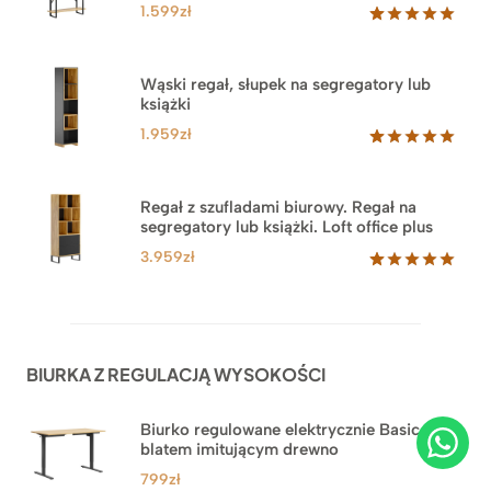
1.599
zł
Oceniony
46
5.00
na 5
na
Wąski regał, słupek na segregatory lub
podstawie
książki
ocen
klientów
1.959
zł
Oceniony
35
5.00
na 5
na
Regał z szufladami biurowy. Regał na
podstawie
segregatory lub książki. Loft office plus
ocen
klientów
3.959
zł
Oceniony
45
5.00
na 5
na
podstawie
ocen
BIURKA Z REGULACJĄ WYSOKOŚCI
klientów
Biurko regulowane elektrycznie Basic z
blatem imitującym drewno
799
zł