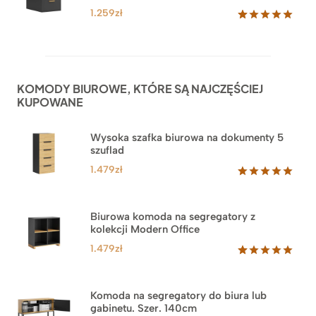
1.259
zł
Oceniony
52
5.00
na 5
na
podstawie
ocen
KOMODY BIUROWE, KTÓRE SĄ NAJCZĘŚCIEJ
klientów
KUPOWANE
Wysoka szafka biurowa na dokumenty 5
szuflad
1.479
zł
Oceniony
1
5.00
na 5
na
Biurowa komoda na segregatory z
podstawie
kolekcji Modern Office
oceny
klienta
1.479
zł
Oceniony
18
5.00
na 5
na
Komoda na segregatory do biura lub
podstawie
gabinetu. Szer. 140cm
ocen