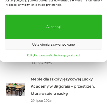
polityką dotyczącą plików cookie, aby dowiedzieć się więcej na ich temat -
01 sierpnia 2026
i w każdej chwili zmienić swoje preferencje.
Meble biurowe do kancelarii
adwokackiej z Krakowa
Akceptuj
31 lipca 2026
Ustawienia zaawansowane
Szafa z wysuwanymi półkami na
zamówienie
Polityka prywatności
Polityka prywatności
30 lipca 2026
Meble dla szkoły językowej Lucky
Academy w Biłgoraju – przestrzeń,
która wspiera naukę
29 lipca 2026