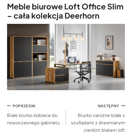
Meble biurowe Loft Office Slim
– cała kolekcja Deerhorn
Nawigacja
POPRZEDNI
NASTĘPNY
wpisu
Białe biurko kobiece do
Biurko narożne białe z
nowoczesnego gabinetu
szufladami z drewnianym
cienkim blatem loft