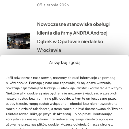
05 sierpnia 2026
Nowoczesne stanowiska obsługi
klienta dla firmy ANDRA Andrzej
Dąbek w Opatowie niedaleko
Wrocławia
04 sierpnia 2026
Zarządzaj zgodą
Komoda biurowa dla Pana Rafała z
Jeśli odwiedzasz nasz serwis, możemy zbierać informacje za pomocą
plików cookie. Pomagają nam one zapewnić jak najlepsze wrażenia,
Przyszowic niedaleko Gliwic
pokazują najistotniejsze funkcje - i ułatwiają Państwu korzystanie z witryny.
Niektóre pliki cookie są niezbędne i nie możemy świadczyć wszystkich
03 sierpnia 2026
naszych usług bez nich. Inne pliki cookie, w tym te umieszczane przez
osoby trzecie, mogą zostać wyłączone - chociaż bez nich nasza strona
może nie działać tak dobrze, a treść może nie być dostosowana do Twoich
Nowoczesna poczekalnia dla
zainteresowań. Klikając przycisk Akceptuj lub po prostu kontynuując
korzystanie z naszej strony internetowej, wyrażają Państwo zgodę na
rodziców w Lucky Academy
używanie przez nas plików cookie. Możesz odwiedzić naszą stronę z