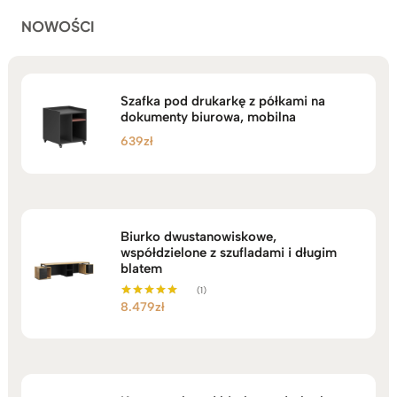
NOWOŚCI
Szafka pod drukarkę z półkami na
dokumenty biurowa, mobilna
639
zł
Biurko dwustanowiskowe,
współdzielone z szufladami i długim
blatem
(1)
8.479
zł
Oceniono
5.00
na 5