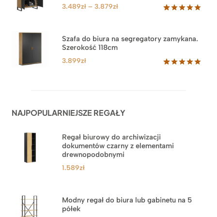
PROM
klientów
Zakres
3.489
zł
–
3.879
zł
cen:
Oceniony
44
5.00
na 5
od
na
3.489zł
Szafa do biura na segregatory zamykana.
podstawie
Szerokość 118cm
do
ocen
klientów
3.879zł
3.899
zł
Oceniony
62
5.00
na 5
na
podstawie
ocen
NAJPOPULARNIEJSZE REGAŁY
klientów
Regał biurowy do archiwizacji
dokumentów czarny z elementami
drewnopodobnymi
1.589
zł
Modny regał do biura lub gabinetu na 5
półek