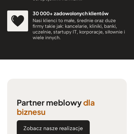
.
30 000+ zadowolonych klientów
Nasi klienci to małe, średnie oraz duże
firmy takie jak: kancelarie, kliniki, banki,
uczelnie, startupy IT, korporacje, siłownie i
wiele innych.
Partner meblowy
dla
biznesu
Zobacz nasze realizacje