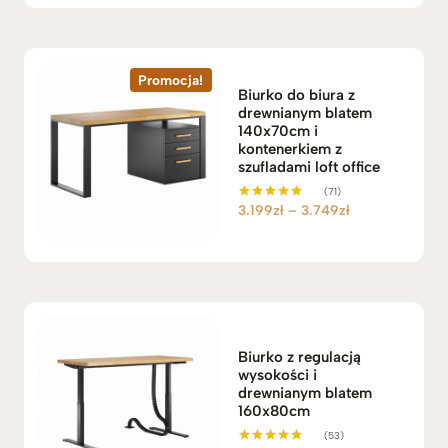
r
e
s
c
Promocja!
Biurko do biura z
e
drewnianym blatem
n
140x70cm i
:
kontenerkiem z
szufladami loft office
o
d
(71)
Z
3.199
zł
–
3.749
zł
4
Oceniono
5.00
a
.
na 5
k
5
r
5
e
9
s
z
c
ł
Biurko z regulacją
e
d
wysokości i
n
o
drewnianym blatem
:
4
160x80cm
o
.
(53)