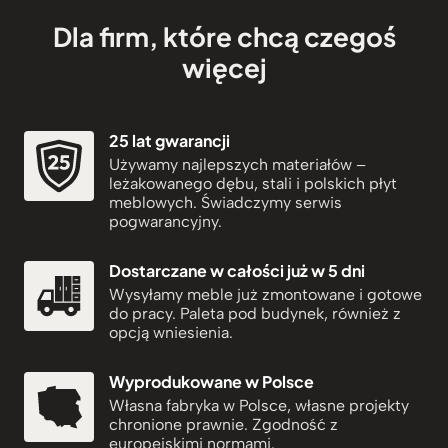
c
e
Dla firm, które chcą czegoś
e
n
n
a
więcej
a
w
w
y
y
n
25 lat gwarancji
n
o
Używamy najlepszych materiałów –
o
s
leżakowanego dębu, stali i polskich płyt
s
i
meblowych. Świadczymy serwis
i
:
pogwarancyjny.
ł
1
a
.
Dostarczane w całości już w 5 dni
:
9
Wysyłamy meble już zmontowane i gotowe
2
9
do pracy. Paleta pod budynek, również z
.
9
opcją wniesienia.
2
z
1
ł
Wyprodukowane w Polsce
9
.
Własna fabryka w Polsce, własne projekty
z
chronione prawnie. Zgodność z
ł
europejskimi normami.