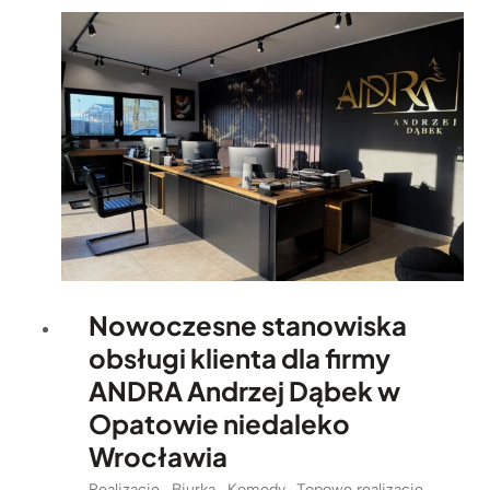
Nowoczesne stanowiska
obsługi klienta dla firmy
ANDRA Andrzej Dąbek w
Opatowie niedaleko
Wrocławia
Realizacje
,
Biurka
,
Komody
,
Topowe realizacje