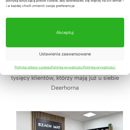
polityką dotyczącą plików cookie, aby dowiedzieć się więcej na ich temat -
i w każdej chwili zmienić swoje preferencje.
Akceptuj
Realizacje
Ustawienia zaawansowane
Zobacz jak prezentują się nasze meble u
Polityka plików cookies
Polityka prywatności
Polityka prywatności
tysięcy klientów, którzy mają już u siebie
Deerhorna