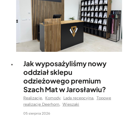
Jak wyposażyliśmy nowy
oddział sklepu
odzieżowego premium
Szach Mat w Jarosławiu?
Realizacje
,
Komody
,
Lada recepcyjna
,
Topowe
realizacje Deerhorn
,
Wieszaki
05 sierpnia 2026