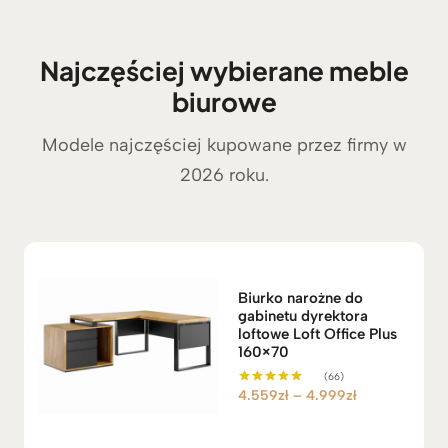
Najczęściej wybierane meble
biurowe
Modele najczęściej kupowane przez firmy w
2026 roku.
Biurko narożne do
gabinetu dyrektora
loftowe Loft Office Plus
160×70
(66)
Z
4.559
zł
–
4.999
zł
Oceniono
5.00
a
na 5
k