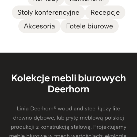
Stoły konferencyjne
Recepcje
Akcesoria
Fotele biurowe
Kolekcje mebli biurowych
Deerhorn
Linia Deerhorn® wood and steel łączy lite
drewno dębowe, lub płytę meblową polskiej
produkcji z konstrukcją stalową. Projektujemy
meble biurowe w trzech wartościach: ekologia,