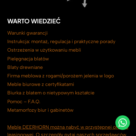
WARTO WIEDZIEĆ
Warunki gwarancji
Instrukcja: montaż, regulacja i praktyczne porady
Ostrzeżenia w użytkowaniu mebli
Pielęgnacja blatów
Blaty drewniane
Firma meblowa z rogami/porożem jelenia w logo
Meble biurowe z certyfikatami
Biurka z blatem o nietypowym kształcie
Pomoc – F.A.Q.
Metamorfozy biur i gabinetów
Meble DEERHORN można nabyć w przystępnej ofercie
leasingowej. O szczegóły pytaj naszych sprzedawców.