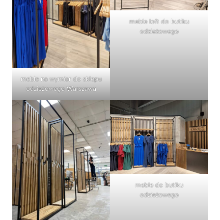
meble loft do butiku
odzieżowego
meble na wymiar do sklepu
odzieżowego Warszawa
meble do butiku
odzieżowego