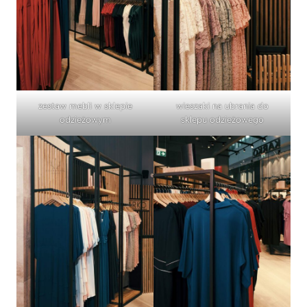
zestaw mebli w sklepie
wieszaki na ubrania do
odzieżowym
sklepu odzieżowego