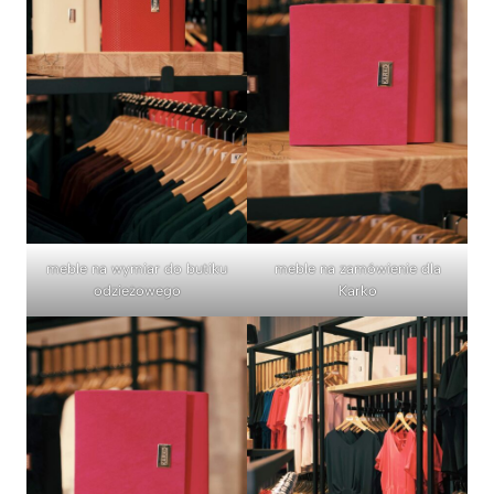
meble na wymiar do butiku
meble na zamówienie dla
odzieżowego
Karko