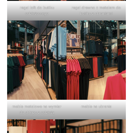
regał loft do butiku
regał drewno z metalem do
odzieżowego
butiku z ubraniami
meble metalowe na wymiar
meble na ubrania
do sklepu z odzieżą