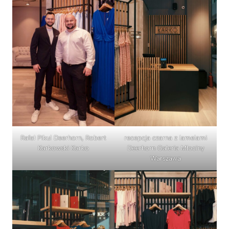
Rafał Pikul Deerhorn, Robert
recepcja czarna z lamelami
Karkowski Karko
Deerhorn Galeria Młociny
Warszawa