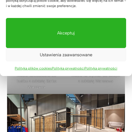
polityką dotyczącą plików cookie, aby dowiedzieć się więcej na ich temat -
i w każdej chwili zmienić swoje preferencje.
nowoczesne meble do
meble sklepowe regały na
butiku
wieszaki z ubraniami
Akceptuj
Ustawienia zaawansowane
Polityka plików cookies
Polityka prywatności
Polityka prywatności
meble nowoczesne do
meble na wymiar do sklepu
butiku z odzieżą Karko
z odzieżą Warszawa
Warszawa