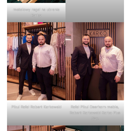
metalowy regał na ubrania
Karko
Pikul Rafał Robert Karkowski
Rafał Pikul Deerhorn meble,
Robert Karkowski Karko Plus
Size