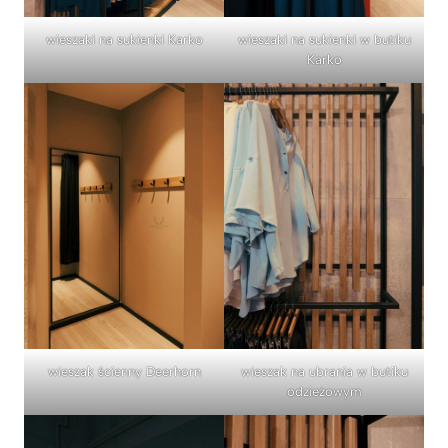
wieszaki na sukienki Karko
wieszaki na sukienki w butiku
Karko
wieszak ścienny Deerhorn
wieszak na ubrania w butiku
odzieżowym