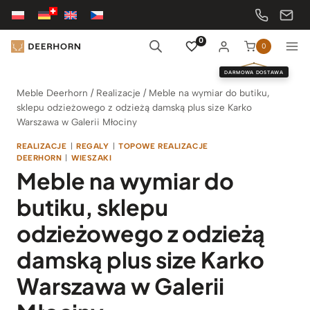
Przejdź
do
treści
0
0
DARMOWA DOSTAWA
Meble Deerhorn
/
Realizacje
/
Meble na wymiar do butiku,
sklepu odzieżowego z odzieżą damską plus size Karko
Warszawa w Galerii Młociny
REALIZACJE
|
REGALY
|
TOPOWE REALIZACJE
DEERHORN
|
WIESZAKI
Meble na wymiar do
butiku, sklepu
odzieżowego z odzieżą
damską plus size Karko
Warszawa w Galerii