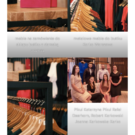
meble na zamówienie do
metalowe meble do butiku
sklepu butiku z damską
Karko Warszawa
odzieżą
Pikul Katarzyna Pikul Rafał
Deerhorn, Robert Karkowski
Joanna Karkowska Karko