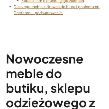
Zobacz film o biurku i jego zaletach
Dlaczego meble z drewna do biura i gabinetu od
Deerhorn – podsumowanie.
Nowoczesne
meble do
butiku, sklepu
odzieżowego z