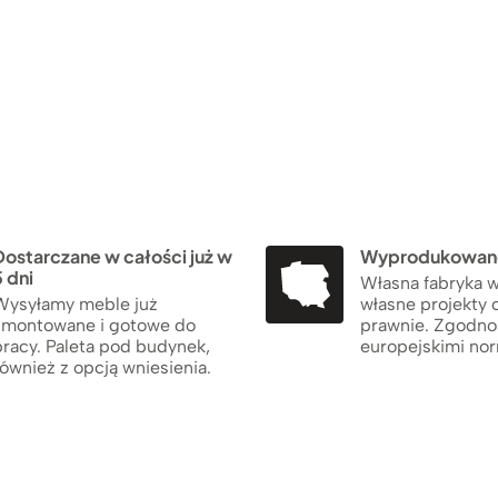
Dostarczane w całości już w
Wyprodukowane
 dni
Własna fabryka w
Wysyłamy meble już
własne projekty 
zmontowane i gotowe do
prawnie. Zgodno
pracy. Paleta pod budynek,
europejskimi no
ównież z opcją wniesienia.