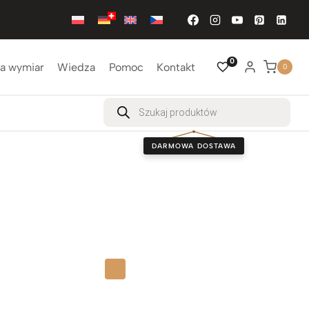
0
a wymiar
Wiedza
Pomoc
Kontakt
0
Wyszukiwarka
produktów
DARMOWA DOSTAWA