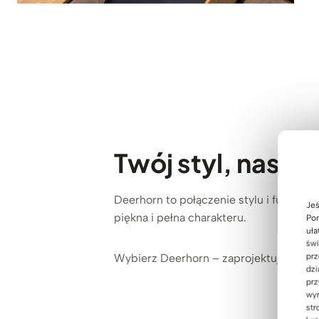
Twój styl, nasz 
Deerhorn to połączenie stylu i funkcjon
Jeś
piękna i pełna charakteru.
Pom
uła
świ
Wybierz Deerhorn – zaprojektuj wnętrz
prz
dzi
prz
wyr
str