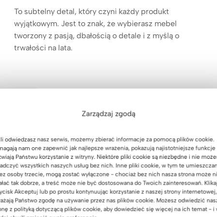
To subtelny detal, który czyni każdy produkt
wyjątkowym. Jest to znak, że wybierasz mebel
tworzony z pasją, dbałością o detale i z myślą o
trwałości na lata.
design
Zarządzaj zgodą
alności. Dzięki naszym meblom stworzysz przestrzeń, która jes
li odwiedzasz nasz serwis, możemy zbierać informacje za pomocą plików cookie.
agają nam one zapewnić jak najlepsze wrażenia, pokazują najistotniejsze funkcje 
twiają Państwu korzystanie z witryny. Niektóre pliki cookie są niezbędne i nie moż
adczyć wszystkich naszych usług bez nich. Inne pliki cookie, w tym te umieszcza
e, które będzie mówić o Tobie.
ez osoby trzecie, mogą zostać wyłączone - chociaż bez nich nasza strona może n
ałać tak dobrze, a treść może nie być dostosowana do Twoich zainteresowań. Klika
ycisk Akceptuj lub po prostu kontynuując korzystanie z naszej strony internetowej,
ażają Państwo zgodę na używanie przez nas plików cookie. Możesz odwiedzić nas
onę z polityką dotyczącą plików cookie, aby dowiedzieć się więcej na ich temat - i