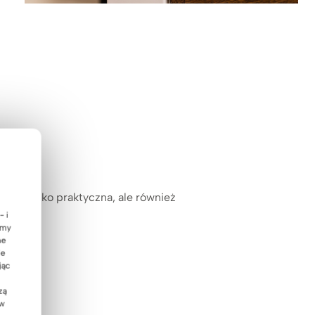
t nie tylko praktyczna, ale również
- i
emy
ne
ie
jąc
zą
 w