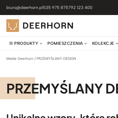
Przejdź
biuro@deerhorn.pl
535 975 875
792 123 400
do
treści
PRODUKTY
POMIESZCZENIA
KOLEKCJE
Meble Deerhorn
/
PRZEMYŚLANY DESIGN
PRZEMYŚLANY D
Unikalne wzory, które ro