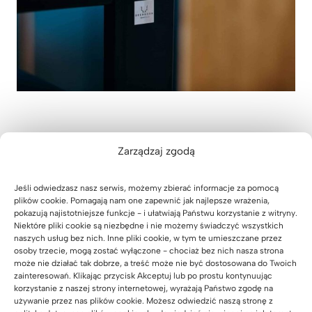
Zarządzaj zgodą
MEBLE Z SHOWROOMU DO
ZAMÓWIENIA W NASZYM
Jeśli odwiedzasz nasz serwis, możemy zbierać informacje za pomocą
plików cookie. Pomagają nam one zapewnić jak najlepsze wrażenia,
SKLEPIE INTERNETOWYM
pokazują najistotniejsze funkcje - i ułatwiają Państwu korzystanie z witryny.
Niektóre pliki cookie są niezbędne i nie możemy świadczyć wszystkich
– zapytaj o szczegóły na
naszych usług bez nich. Inne pliki cookie, w tym te umieszczane przez
miejscu.
osoby trzecie, mogą zostać wyłączone - chociaż bez nich nasza strona
może nie działać tak dobrze, a treść może nie być dostosowana do Twoich
zainteresowań. Klikając przycisk Akceptuj lub po prostu kontynuując
Zobacz, jakie meble z drewna i
korzystanie z naszej strony internetowej, wyrażają Państwo zgodę na
metalu można obejrzeć na ul.
używanie przez nas plików cookie. Możesz odwiedzić naszą stronę z