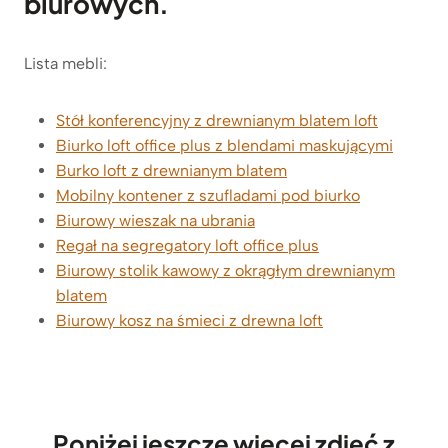
biurowych
.
o
s
ł
s
i
i
:
Lista mebli:
ł
8
a
3
:
9
Stół konferencyjny z drewnianym blatem loft
1
z
Biurko loft office plus z blendami maskującymi
.
ł
Burko loft z drewnianym blatem
2
.
Mobilny kontener z szufladami pod biurko
6
Biurowy wieszak na ubrania
9
Regał na segregatory loft office plus
z
Biurowy stolik kawowy z okrągłym drewnianym
ł
.
blatem
Biurowy kosz na śmieci z drewna loft
Poniżej jeszcze więcej zdjęć z