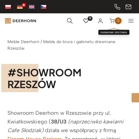
Przejdź
do
treści
0
0
DARMOWA DOSTAWA
Meble Deerhorn
/
Meble do biura i gabinetu drewniane
Rzeszów
#SHOWROOM
RZESZÓW
Showroom Deerhorn w Rzeszowie przy ul.
Kwiatkowskiego (
38/U3
(naprzeciwko kawiarni
Cafe Słodziak)
działa we współpracy z firmą
Dream House Brokers
. To przestrzeń, w której