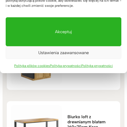
polityką dotyczącą plików cookie, aby dowiedzieć się więcej na ich temat -
Kwiatkowskiego 38 (naprzeciwko
i w każdej chwili zmienić swoje preferencje.
kawiarni Cafe Słodziak), Rzeszów
Akceptuj
Kosz na śmieci do biura
Ustawienia zaawansowane
wykonany z drewna
(33)
Polityka plików cookies
Polityka prywatności
Polityka prywatności
299
zł
Oceniono
5.00
na 5
Biurko loft z
drewnianym blatem