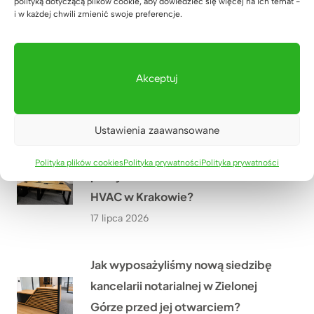
polityką dotyczącą plików cookie, aby dowiedzieć się więcej na ich temat -
i w każdej chwili zmienić swoje preferencje.
Jak dopasowaliśmy biurko
regulowane do wnęki w domu Pana
Akceptuj
Grzegorza niedaleko Rzeszowa?
18 lipca 2026
Ustawienia zaawansowane
Jak stworzyliśmy duże stanowisko
Polityka plików cookies
Polityka prywatności
Polityka prywatności
pracy dla 4 osób w firmie WOMAR
HVAC w Krakowie?
17 lipca 2026
Jak wyposażyliśmy nową siedzibę
kancelarii notarialnej w Zielonej
Górze przed jej otwarciem?