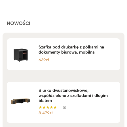
do
ocen
klientów
2.749zł
NOWOŚCI
Szafka pod drukarkę z półkami na
dokumenty biurowa, mobilna
639
zł
Biurko dwustanowiskowe,
współdzielone z szufladami i długim
blatem
(1)
8.479
zł
Oceniono
5.00
na 5