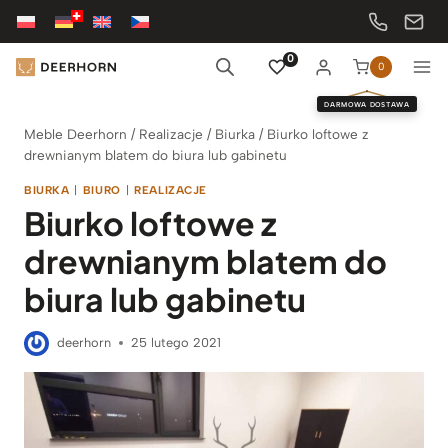
Przejdź
do
treści
0
0
DARMOWA DOSTAWA
Meble Deerhorn
/
Realizacje
/
Biurka
/
Biurko loftowe z
drewnianym blatem do biura lub gabinetu
BIURKA
|
BIURO
|
REALIZACJE
Biurko loftowe z
drewnianym blatem do
biura lub gabinetu
deerhorn
25 lutego 2021