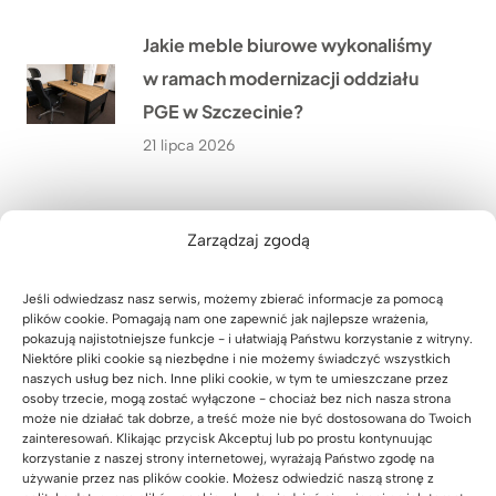
Jakie meble biurowe wykonaliśmy
w ramach modernizacji oddziału
PGE w Szczecinie?
21 lipca 2026
Co przekonało Pana Artura z
Zarządzaj zgodą
Krakowa do narożnego biurka z
dębowym blatem?
Jeśli odwiedzasz nasz serwis, możemy zbierać informacje za pomocą
20 lipca 2026
plików cookie. Pomagają nam one zapewnić jak najlepsze wrażenia,
pokazują najistotniejsze funkcje - i ułatwiają Państwu korzystanie z witryny.
Niektóre pliki cookie są niezbędne i nie możemy świadczyć wszystkich
naszych usług bez nich. Inne pliki cookie, w tym te umieszczane przez
Jak urządzić nowoczesny gabinet
osoby trzecie, mogą zostać wyłączone - chociaż bez nich nasza strona
może nie działać tak dobrze, a treść może nie być dostosowana do Twoich
w małym pomieszczeniu? Historia
zainteresowań. Klikając przycisk Akceptuj lub po prostu kontynuując
Pana Wojciecha z Biłgoraja
korzystanie z naszej strony internetowej, wyrażają Państwo zgodę na
używanie przez nas plików cookie. Możesz odwiedzić naszą stronę z
19 lipca 2026