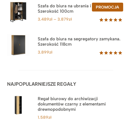
na
Szafa do biura na ubrania i segregatory.
PROD
PROMOCJA
podstawie
Szerokość 100cm
W
ocen
PROM
klientów
Zakres
3.489
zł
–
3.879
zł
cen:
Oceniony
44
5.00
na 5
od
na
3.489zł
Szafa do biura na segregatory zamykana.
podstawie
Szerokość 118cm
do
ocen
klientów
3.879zł
3.899
zł
Oceniony
62
5.00
na 5
na
podstawie
ocen
NAJPOPULARNIEJSZE REGAŁY
klientów
Regał biurowy do archiwizacji
dokumentów czarny z elementami
drewnopodobnymi
1.589
zł