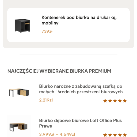
Kontenerek pod biurko na drukarkę,
mobilny
739
zł
NAJCZĘŚCIEJ WYBIERANE BIURKA PREMIUM
Biurko narożne z zabudowaną szafką do
małych i średnich przestrzeni biurowych
2.219
zł
Oceniony
1
5.00
na 5
na
Biurko dębowe biurowe Loft Office Plus
podstawie
Prawe
oceny
klienta
Zakres
3.999
zł
–
4.549
zł