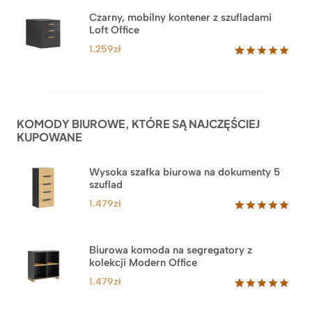
Czarny, mobilny kontener z szufladami
Loft Office
1.259
zł
Oceniony
52
5.00
na 5
na
podstawie
ocen
KOMODY BIUROWE, KTÓRE SĄ NAJCZĘŚCIEJ
klientów
KUPOWANE
Wysoka szafka biurowa na dokumenty 5
szuflad
1.479
zł
Oceniony
1
5.00
na 5
na
Biurowa komoda na segregatory z
podstawie
kolekcji Modern Office
oceny
klienta
1.479
zł
Oceniony
18
5.00
na 5