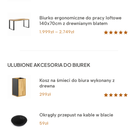
cen:
Oceniony
71
5.00
na 5
od
na
3.999zł
Biurko ergonomiczne do pracy loftowe
podstawie
140x70cm z drewnianym blatem
do
ocen
klientów
4.549zł
Zakres
1.999
zł
–
2.749
zł
cen:
Oceniony
92
5.00
na 5
od
na
1.999zł
podstawie
do
ocen
ULUBIONE AKCESORIA DO BIUREK
klientów
2.749zł
Kosz na śmieci do biura wykonany z
drewna
299
zł
Oceniony
33
5.00
na 5
na
Okrągły przepust na kable w blacie
podstawie
ocen
59
zł
klientów