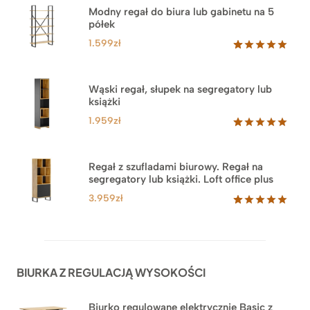
Modny regał do biura lub gabinetu na 5
półek
1.599
zł
Oceniony
46
5.00
na 5
na
Wąski regał, słupek na segregatory lub
podstawie
książki
ocen
klientów
1.959
zł
Oceniony
35
5.00
na 5
na
Regał z szufladami biurowy. Regał na
podstawie
segregatory lub książki. Loft office plus
ocen
klientów
3.959
zł
Oceniony
45
5.00
na 5
na
podstawie
ocen
BIURKA Z REGULACJĄ WYSOKOŚCI
klientów
Biurko regulowane elektrycznie Basic z