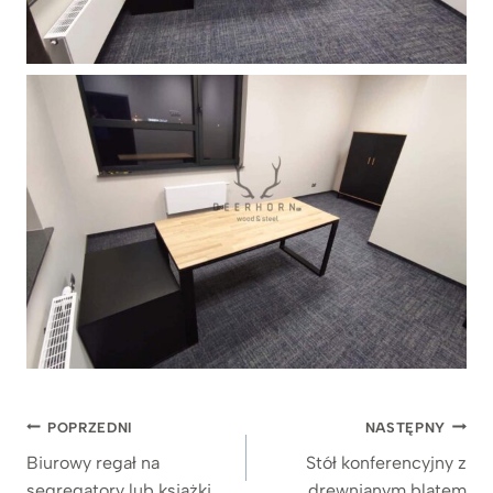
Nawigacja
POPRZEDNI
NASTĘPNY
wpisu
Biurowy regał na
Stół konferencyjny z
segregatory lub książki
drewnianym blatem