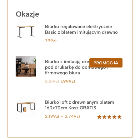
Okazje
Biurko regulowane elektrycznie
Basic z blatem imitującym drewno
799
zł
Biurko z imitacją drewna z szafką
PRODUKT
PROMOCJA
pod drukarkę do domowego i
W
PROMOCJ
firmowego biura
Pierwotna
Aktualna
2.219
zł
1.999
zł
cena
cena
wynosiła:
wynosi:
2.219zł.
1.999zł.
Biurko loft z drewnianym blatem
160x70cm Kosz GRATIS
Zakres
2.199
zł
–
2.749
zł
cen:
Oceniony
92
5.00
na 5
od
na
2.199zł
podstawie