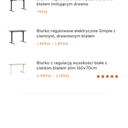
blatem imitującym drewno
799
zł
Biurko regulowane elektrycznie Simple z
ciemnym, drewnianym blatem
Zakres
1.499
zł
–
1.899
zł
cen:
od
1.499zł
Biurko z regulacją wysokości białe z
cienkim blatem slim 160x70cm
do
1.899zł
Zakres
2.989
zł
–
3.189
zł
cen:
Oceniony
8
5.00
na 5
od
na
2.989zł
podstawie
do
ocen
klientów
3.189zł