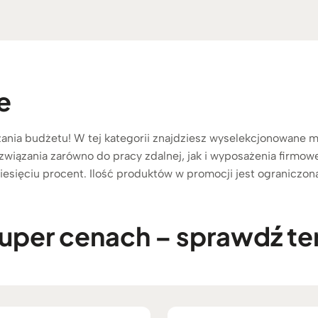
e
ężania budżetu! W tej kategorii znajdziesz wyselekcjonowan
 rozwiązania zarówno do pracy zdalnej, jak i wyposażenia firmow
esięciu procent. Ilość produktów w promocji jest ograniczona
super cenach – sprawdź te