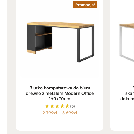
Promocja!
Biurko komputerowe do biura
drewno z metalem Modern Office
ska
160x70cm
dokume
(5)
Z
2.799
zł
–
3.699
zł
Oceniono
5.00
a
na 5
k
r