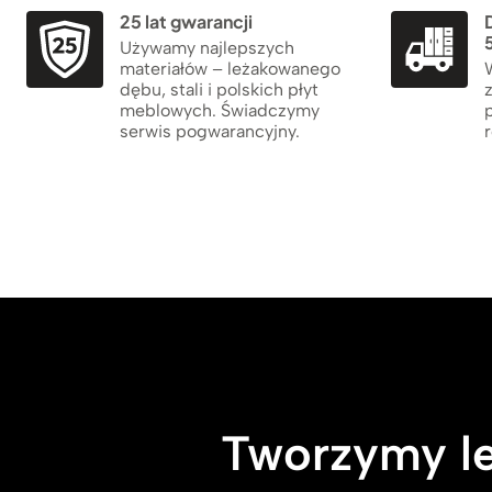
25 lat gwarancji
5
Używamy najlepszych
materiałów – leżakowanego
dębu, stali i polskich płyt
meblowych. Świadczymy
serwis pogwarancyjny.
r
Tworzymy le