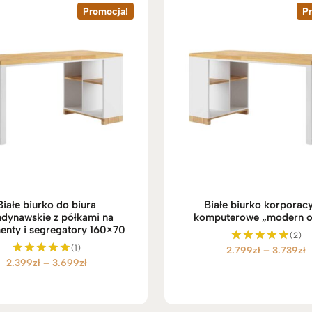
Promocja!
P
Białe biurko do biura
Białe biurko korporac
ndynawskie z półkami na
komputerowe „modern of
nty i segregatory 160×70
(2)
(1)
Z
2.799
zł
–
3.739
zł
Oceniono
Z
2.399
zł
–
3.699
zł
5.00
Oceniono
a
na 5
5.00
a
k
na 5
k
r
r
e