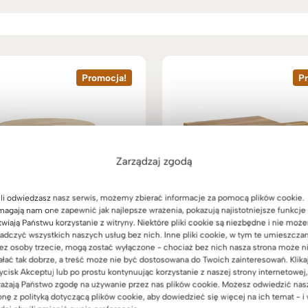
e
s
s
c
c
e
e
n
n
:
Promocja!
P
:
o
o
d
d
2
2
.
.
7
Zarządzaj zgodą
3
9
9
9
9
z
li odwiedzasz nasz serwis, możemy zbierać informacje za pomocą plików cookie.
z
ł
agają nam one zapewnić jak najlepsze wrażenia, pokazują najistotniejsze funkcje 
ł
twiają Państwu korzystanie z witryny. Niektóre pliki cookie są niezbędne i nie moż
d
adczyć wszystkich naszych usług bez nich. Inne pliki cookie, w tym te umieszcza
d
o
ez osoby trzecie, mogą zostać wyłączone - chociaż bez nich nasza strona może n
o
3
ałać tak dobrze, a treść może nie być dostosowana do Twoich zainteresowań. Klika
3
rągły stolik kawowy z
Stoliki loftowe wsuwane j
.
ycisk Akceptuj lub po prostu kontynuując korzystanie z naszej strony internetowej,
drewnianym blatem
drugi
.
ażają Państwo zgodę na używanie przez nas plików cookie. Możesz odwiedzić nas
7
onę z polityką dotyczącą plików cookie, aby dowiedzieć się więcej na ich temat - i
6
(31)
(26)
3