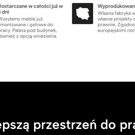
Dostarczane w całości już w
Wyprodukowane
 dni
Własna fabryka w
Wysyłamy meble już
własne projekty 
zmontowane i gotowe do
prawnie. Zgodno
pracy. Paleta pod budynek,
europejskimi no
ównież z opcją wniesienia.
pszą przestrzeń do pr