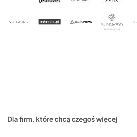
:
3
1
9
.
9
8
z
1
ł
9
.
z
ł
.
Dla firm, które chcą czegoś więcej