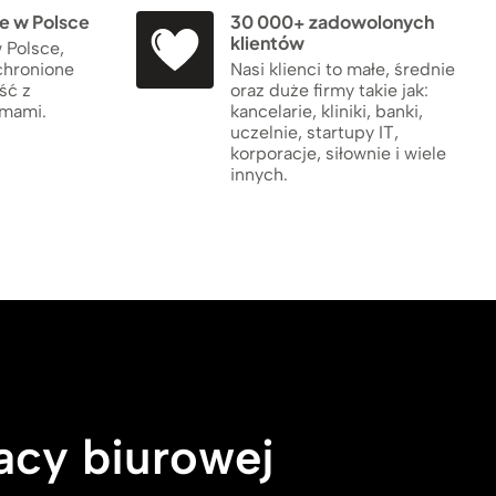
 w Polsce
30 000+ zadowolonych
klientów
 Polsce,
chronione
Nasi klienci to małe, średnie
ść z
oraz duże firmy takie jak:
rmami.
kancelarie, kliniki, banki,
uczelnie, startupy IT,
korporacje, siłownie i wiele
innych.
acy biurowej