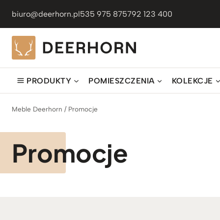
Przejdź
biuro@deerhorn.pl
535 975 875
792 123 400
do
treści
PRODUKTY
POMIESZCZENIA
KOLEKCJE
Meble Deerhorn
/
Promocje
Promocje