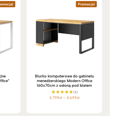
romocja!
Promocja!
yjne
Biurko komputerowe do gabinetu
fice”
menedżerskiego Modern Office
160x70cm z osłoną pod blatem
(2)
Z
2.799
zł
–
3.699
zł
Oceniono
5.00
a
na 5
k
r