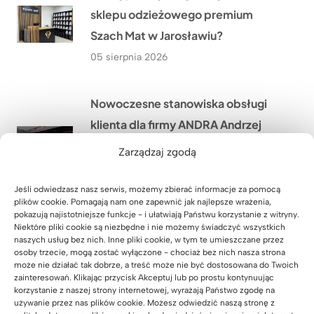
sklepu odzieżowego premium
Szach Mat w Jarosławiu?
05 sierpnia 2026
Nowoczesne stanowiska obsługi
klienta dla firmy ANDRA Andrzej
Dąbek w Opatowie niedaleko
Zarządzaj zgodą
Wrocławia
04 sierpnia 2026
Jeśli odwiedzasz nasz serwis, możemy zbierać informacje za pomocą
plików cookie. Pomagają nam one zapewnić jak najlepsze wrażenia,
pokazują najistotniejsze funkcje - i ułatwiają Państwu korzystanie z witryny.
Niektóre pliki cookie są niezbędne i nie możemy świadczyć wszystkich
Komoda biurowa dla Pana Rafała z
naszych usług bez nich. Inne pliki cookie, w tym te umieszczane przez
osoby trzecie, mogą zostać wyłączone - chociaż bez nich nasza strona
Przyszowic niedaleko Gliwic
może nie działać tak dobrze, a treść może nie być dostosowana do Twoich
03 sierpnia 2026
zainteresowań. Klikając przycisk Akceptuj lub po prostu kontynuując
korzystanie z naszej strony internetowej, wyrażają Państwo zgodę na
używanie przez nas plików cookie. Możesz odwiedzić naszą stronę z