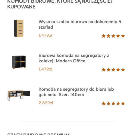
KOMODY BIUROWE, KTÓRE SĄ NAJCZĘŚCIEJ
klientów
KUPOWANE
Wysoka szafka biurowa na dokumenty 5
szuflad
1.479
zł
Oceniony
1
5.00
na 5
na
Biurowa komoda na segregatory z
podstawie
kolekcji Modern Office
oceny
klienta
1.479
zł
Oceniony
18
5.00
na 5
na
Komoda na segregatory do biura lub
podstawie
gabinetu. Szer. 140cm
ocen
klientów
2.829
zł
Oceniony
42
5.00
na 5
na
podstawie
ocen
klientów