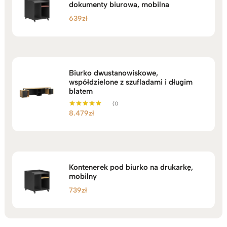
dokumenty biurowa, mobilna
639
zł
Biurko dwustanowiskowe,
współdzielone z szufladami i długim
blatem
(1)
8.479
zł
Oceniono
5.00
na 5
Kontenerek pod biurko na drukarkę,
mobilny
739
zł