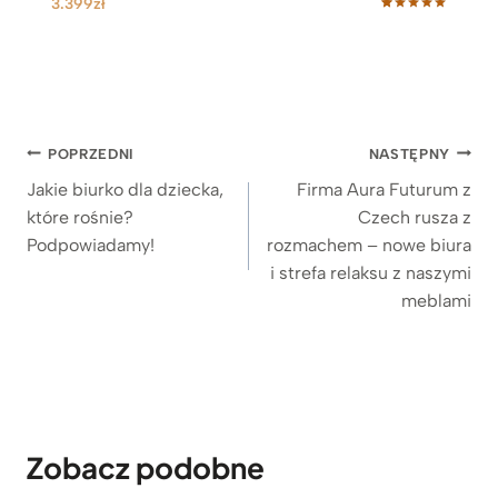
3.399
zł
Oceniony
23
5.00
na 5
na
podstawie
ocen
klientów
Nawigacja
POPRZEDNI
NASTĘPNY
wpisu
Jakie biurko dla dziecka,
Firma Aura Futurum z
które rośnie?
Czech rusza z
Podpowiadamy!
rozmachem – nowe biura
i strefa relaksu z naszymi
meblami
Zobacz podobne