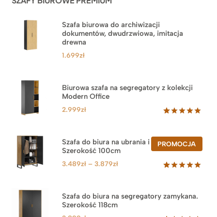
SZAFY BIUROWE PREMIUM
Szafa biurowa do archiwizacji
dokumentów, dwudrzwiowa, imitacja
drewna
1.699
zł
Biurowa szafa na segregatory z kolekcji
Modern Office
2.999
zł
Oceniony
47
5.00
na 5
na
Szafa do biura na ubrania i segregatory.
PROD
PROMOCJA
podstawie
Szerokość 100cm
W
ocen
PROM
klientów
Zakres
3.489
zł
–
3.879
zł
cen:
Oceniony
44
5.00
na 5
od
na
3.489zł
Szafa do biura na segregatory zamykana.
podstawie
Szerokość 118cm
do
ocen
klientów
3.879zł