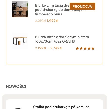
Biurko z imitacją drewna z szafką
PRODUKT
PROMOCJA
pod drukarkę do domowego i
W
PROMOCJ
firmowego biura
Pierwotna
Aktualna
2.219
zł
1.999
zł
cena
cena
wynosiła:
wynosi:
2.219zł.
1.999zł.
Biurko loft z drewnianym blatem
160x70cm Kosz GRATIS
Zakres
2.199
zł
–
2.749
zł
cen:
Oceniony
92
5.00
na 5
od
na
2.199zł
podstawie
do
ocen
klientów
2.749zł
NOWOŚCI
Szafka pod drukarkę z półkami na