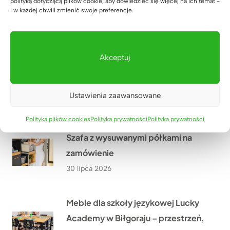
polityką dotyczącą plików cookie, aby dowiedzieć się więcej na ich temat -
Nowoczesna poczekalnia dla
i w każdej chwili zmienić swoje preferencje.
rodziców w Lucky Academy
01 sierpnia 2026
Akceptuj
Meble biurowe do kancelarii
adwokackiej z Krakowa
Ustawienia zaawansowane
31 lipca 2026
Polityka plików cookies
Polityka prywatności
Polityka prywatności
Szafa z wysuwanymi półkami na
zamówienie
30 lipca 2026
Meble dla szkoły językowej Lucky
Academy w Biłgoraju – przestrzeń,