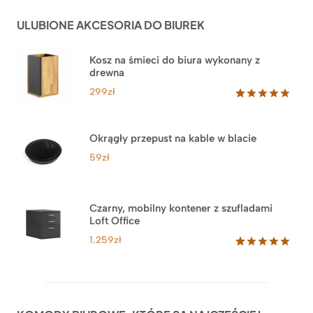
podstawie
do
ocen
ULUBIONE AKCESORIA DO BIUREK
klientów
2.749zł
Kosz na śmieci do biura wykonany z
drewna
299
zł
Oceniony
33
5.00
na 5
na
Okrągły przepust na kable w blacie
podstawie
ocen
59
zł
klientów
Czarny, mobilny kontener z szufladami
Loft Office
1.259
zł
Oceniony
52
5.00
na 5
na
podstawie
ocen