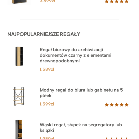
3.899
zł
Oceniony
62
5.00
na 5
na
podstawie
ocen
NAJPOPULARNIEJSZE REGAŁY
klientów
Regał biurowy do archiwizacji
dokumentów czarny z elementami
drewnopodobnymi
1.589
zł
Modny regał do biura lub gabinetu na 5
półek
1.599
zł
Oceniony
46
5.00
na 5
na
Wąski regał, słupek na segregatory lub
podstawie
książki
ocen
klientów
1.959
zł