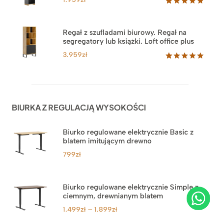
Oceniony
35
5.00
na 5
na
Regał z szufladami biurowy. Regał na
podstawie
segregatory lub książki. Loft office plus
ocen
klientów
3.959
zł
Oceniony
45
5.00
na 5
na
podstawie
ocen
BIURKA Z REGULACJĄ WYSOKOŚCI
klientów
Biurko regulowane elektrycznie Basic z
blatem imitującym drewno
799
zł
Biurko regulowane elektrycznie Simple z
ciemnym, drewnianym blatem
Zakres
1.499
zł
–
1.899
zł
cen: