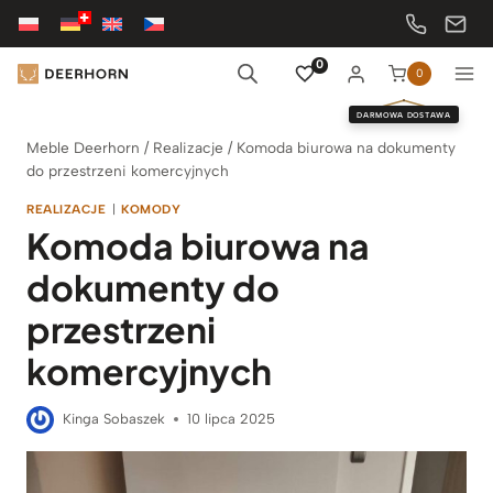
Przejdź
do
treści
0
0
DARMOWA DOSTAWA
Meble Deerhorn
/
Realizacje
/
Komoda biurowa na dokumenty
do przestrzeni komercyjnych
REALIZACJE
|
KOMODY
Komoda biurowa na
dokumenty do
przestrzeni
komercyjnych
Kinga Sobaszek
10 lipca 2025