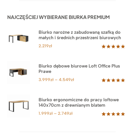
NAJCZĘŚCIEJ WYBIERANE BIURKA PREMIUM
Biurko narożne z zabudowaną szafką do
małych i średnich przestrzeni biurowych
2.219
zł
Oceniony
1
5.00
na 5
na
Biurko dębowe biurowe Loft Office Plus
podstawie
Prawe
oceny
klienta
Zakres
3.999
zł
–
4.549
zł
cen:
Oceniony
71
5.00
na 5
od
na
3.999zł
Biurko ergonomiczne do pracy loftowe
podstawie
140x70cm z drewnianym blatem
do
ocen
klientów
4.549zł
Zakres
1.999
zł
–
2.749
zł
cen:
Oceniony
92
5.00
na 5
od
na
1.999zł