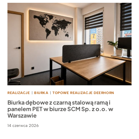
REALIZACJE
|
BIURKA
|
TOPOWE REALIZACJE DEERHORN
Biurka dębowe z czarną stalową ramą i
panelem PET w biurze SCM Sp. z o.o. w
Warszawie
14 czerwca 2026