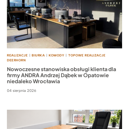
REALIZACJE
|
BIURKA
|
KOMODY
|
TOPOWE REALIZACJE
DEERHORN
Nowoczesne stanowiska obsługi klienta dla
firmy ANDRA Andrzej Dąbek w Opatowie
niedaleko Wrocławia
04 sierpnia 2026