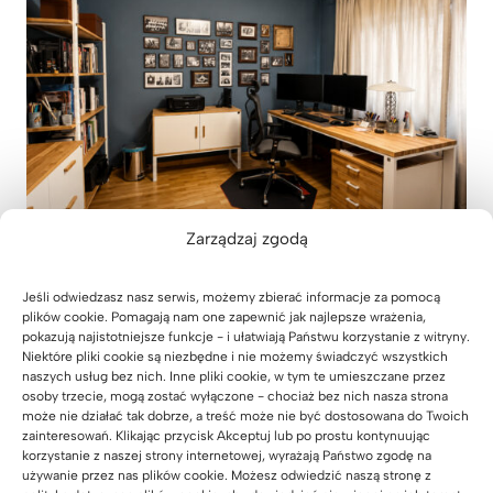
Zarządzaj zgodą
REALIZACJE
|
BIURKA
|
KOMODY
|
REGALY
Jeśli odwiedzasz nasz serwis, możemy zbierać informacje za pomocą
Białe meble biurowe do gabinetu architekta w
plików cookie. Pomagają nam one zapewnić jak najlepsze wrażenia,
Puławach niedaleko Lublina
pokazują najistotniejsze funkcje - i ułatwiają Państwu korzystanie z witryny.
Niektóre pliki cookie są niezbędne i nie możemy świadczyć wszystkich
24 czerwca 2026
naszych usług bez nich. Inne pliki cookie, w tym te umieszczane przez
osoby trzecie, mogą zostać wyłączone - chociaż bez nich nasza strona
może nie działać tak dobrze, a treść może nie być dostosowana do Twoich
zainteresowań. Klikając przycisk Akceptuj lub po prostu kontynuując
korzystanie z naszej strony internetowej, wyrażają Państwo zgodę na
używanie przez nas plików cookie. Możesz odwiedzić naszą stronę z