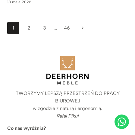
18 maja 2026
Nawigacja
Następna
1
2
3
…
46
strony
strona
TWORZYMY LEPSZĄ PRZESTRZEŃ DO PRACY
BIUROWEJ
w zgodzie z naturą i ergonomią.
Rafał Pikul
Co nas wyróżnia?