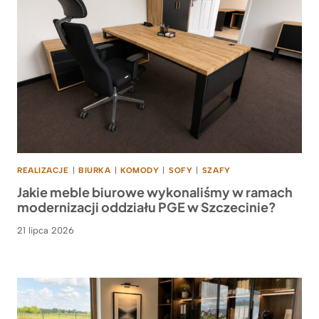
REALIZACJE
|
BIURKA
|
KOMODY
|
SOFY
|
SZAFY
Jakie meble biurowe wykonaliśmy w ramach
modernizacji oddziału PGE w Szczecinie?
21 lipca 2026