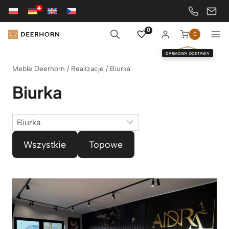
Przejdź
do
treści
0
0
DARMOWA DOSTAWA
Meble Deerhorn
/
Realizacje
/
Biurka
Biurka
Kategorie
Wszystkie
Topowe