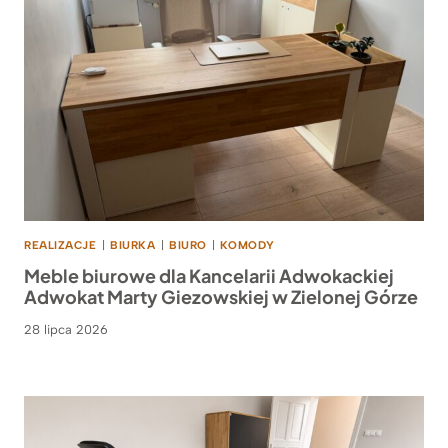
REALIZACJE
|
BIURKA
|
BIURO
|
KOMODY
Meble biurowe dla Kancelarii Adwokackiej
Adwokat Marty Giezowskiej w Zielonej Górze
28 lipca 2026