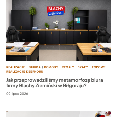
REALIZACJE
|
BIURKA
|
KOMODY
|
REGALY
|
SZAFY
|
TOPOWE
REALIZACJE DEERHORN
Jak przeprowadziliśmy metamorfozę biura
firmy Blachy Ziemiński w Biłgoraju?
09 lipca 2026