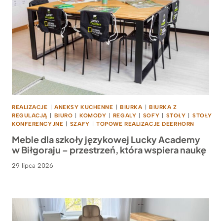
REALIZACJE
|
ANEKSY KUCHENNE
|
BIURKA
|
BIURKA Z
REGULACJĄ
|
BIURO
|
KOMODY
|
REGALY
|
SOFY
|
STOŁY
|
STOŁY
KONFERENCYJNE
|
SZAFY
|
TOPOWE REALIZACJE DEERHORN
Meble dla szkoły językowej Lucky Academy
w Biłgoraju – przestrzeń, która wspiera naukę
29 lipca 2026