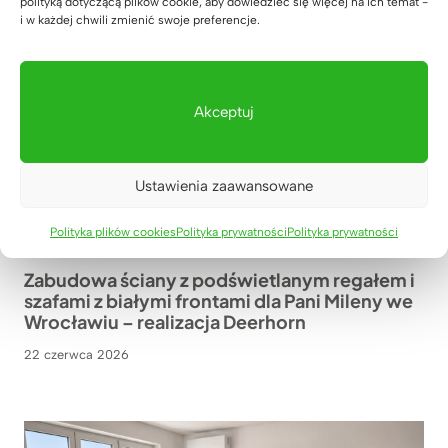
polityką dotyczącą plików cookie, aby dowiedzieć się więcej na ich temat -
i w każdej chwili zmienić swoje preferencje.
Akceptuj
Ustawienia zaawansowane
Polityka plików cookies
Polityka prywatności
Polityka prywatności
REALIZACJE
|
BIURKA
|
REGALY
|
SZAFY
Zabudowa ściany z podświetlanym regałem i
szafami z białymi frontami dla Pani Mileny we
Wrocławiu – realizacja Deerhorn
22 czerwca 2026