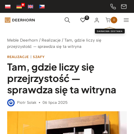
Przejdź
do
treści
0
0
DARMOWA DOSTAWA
Meble Deerhorn
/
Realizacje
/
Tam, gdzie liczy się
przejrzystość — sprawdza się ta witryna
REALIZACJE
|
SZAFY
Tam, gdzie liczy się
przejrzystość —
sprawdza się ta witryna
Piotr Solak
06 lipca 2025