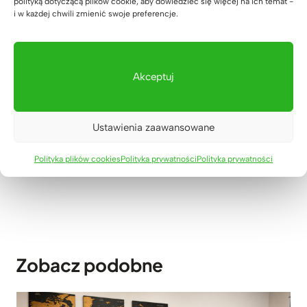
polityką dotyczącą plików cookie, aby dowiedzieć się więcej na ich temat -
i w każdej chwili zmienić swoje preferencje.
Akceptuj
Nawigacja
POPRZEDNI
NASTĘPNY
wpisu
W świecie „masówki”
Wo Transparenz zählt –
Ustawienia zaawansowane
wybierz coś
diese Website
prawdziwego – biurko z
funktioniert.
Polityka plików cookies
Polityka prywatności
Polityka prywatności
litego drewna
Zobacz podobne