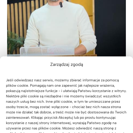
Zarządzaj zgodą
Jeśli odwiedzasz nasz serwis, możemy zbierać informacje za pomocą
plików cookie. Pomagają nam one zapewnić jak najlepsze wrażenia,
pokazują najistotniejsze funkcje - i ułatwiają Państwu korzystanie z witryny.
Lubię pokazywać nasze realizacje, bo to
Niektóre pliki cookie są niezbędne i nie możemy świadczyć wszystkich
właśnie one najlepiej pokazują, jak meble
naszych usług bez nich. Inne pliki cookie, w tym te umieszczane przez
działają „na żywo”. Nie zawsze chodzi o całą
osoby trzecie, mogą zostać wyłączone - chociaż bez nich nasza strona
może nie działać tak dobrze, a treść może nie być dostosowana do Twoich
aranżację — czasem wystarczy detal, żeby
zainteresowań. Klikając przycisk Akceptuj lub po prostu kontynuując
przestrzeń nabrała sensu. Może znajdziesz tu
korzystanie z naszej strony internetowej, wyrażają Państwo zgodę na
coś, co zainspiruje i Ciebie.
używanie przez nas plików cookie. Możesz odwiedzić naszą stronę z