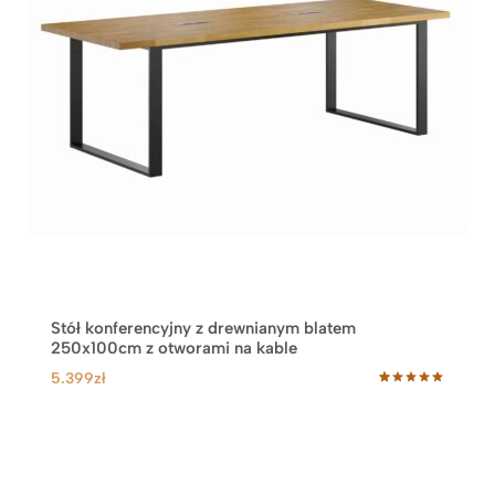
Stół konferencyjny z drewnianym blatem
250x100cm z otworami na kable
5.399
zł
Oceniony
54
5.00
na 5
na
podstawie
ocen
klientów