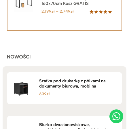
160x70cm Kosz GRATIS
Zakres
2.199
zł
–
2.749
zł
cen:
Oceniony
92
5.00
na 5
od
na
2.199zł
podstawie
do
ocen
klientów
2.749zł
NOWOŚCI
Szafka pod drukarkę z półkami na
dokumenty biurowa, mobilna
639
zł
Biurko dwustanowiskowe,