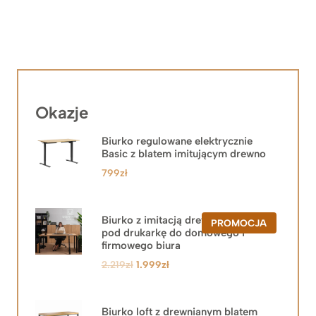
Okazje
Biurko regulowane elektrycznie
Basic z blatem imitującym drewno
799
zł
Biurko z imitacją drewna z szafką
PRODUKT
PROMOCJA
pod drukarkę do domowego i
W
PROMOCJ
firmowego biura
Pierwotna
Aktualna
2.219
zł
1.999
zł
cena
cena
wynosiła:
wynosi:
2.219zł.
1.999zł.
Biurko loft z drewnianym blatem