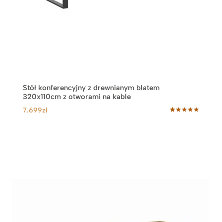
Stół konferencyjny z drewnianym blatem
320x110cm z otworami na kable
7.699
zł
Oceniony
75
5.00
na 5
na
podstawie
ocen
klientów