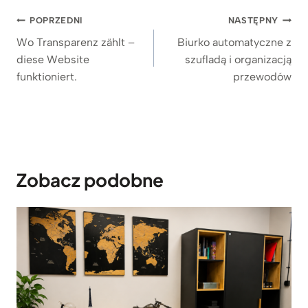
Nawigacja
POPRZEDNI
NASTĘPNY
wpisu
Wo Transparenz zählt –
Biurko automatyczne z
diese Website
szufladą i organizacją
funktioniert.
przewodów
Zobacz podobne