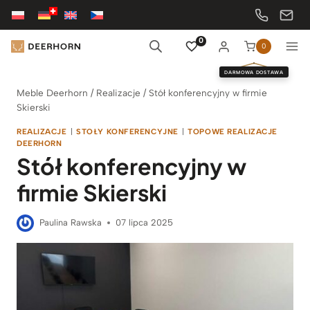
Przejdź
do
treści
0
0
DARMOWA DOSTAWA
Meble Deerhorn
/
Realizacje
/
Stół konferencyjny w firmie
Skierski
REALIZACJE
|
STOŁY KONFERENCYJNE
|
TOPOWE REALIZACJE
DEERHORN
Stół konferencyjny w
firmie Skierski
Paulina Rawska
07 lipca 2025