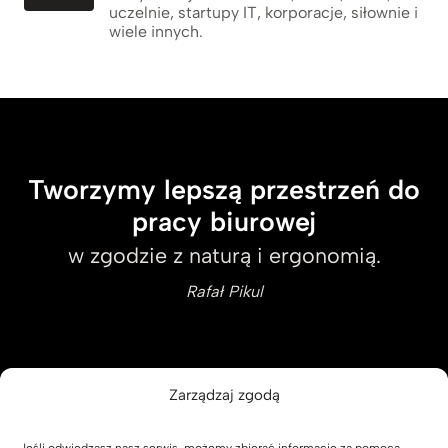
uczelnie, startupy IT, korporacje, siłownie i
wiele innych.
Tworzymy lepszą przestrzeń do
pracy biurowej
w zgodzie z naturą i ergonomią.
Rafał Pikul
Zarządzaj zgodą
+48 535 975 875
Jeśli odwiedzasz nasz serwis, możemy zbierać informacje za pomocą