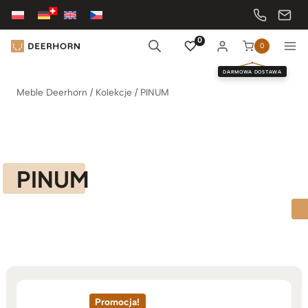
Przejdź
do
treści
0
0
DARMOWA DOSTAWA
Meble Deerhorn
/
Kolekcje
/
PINUM
PINUM
Promocja!