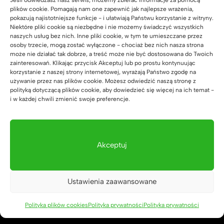
+48 792 123 400
plików cookie. Pomagają nam one zapewnić jak najlepsze wrażenia,
pokazują najistotniejsze funkcje - i ułatwiają Państwu korzystanie z witryny.
Niektóre pliki cookie są niezbędne i nie możemy świadczyć wszystkich
Kontakt telefoniczny od poniedziałku do piątku w
naszych usług bez nich. Inne pliki cookie, w tym te umieszczane przez
godzinach 8.00-18.00
osoby trzecie, mogą zostać wyłączone - chociaż bez nich nasza strona
może nie działać tak dobrze, a treść może nie być dostosowana do Twoich
deerhornmeble@gmail.com
zainteresowań. Klikając przycisk Akceptuj lub po prostu kontynuując
korzystanie z naszej strony internetowej, wyrażają Państwo zgodę na
biuro@deerhorn.pl
używanie przez nas plików cookie. Możesz odwiedzić naszą stronę z
polityką dotyczącą plików cookie, aby dowiedzieć się więcej na ich temat -
i w każdej chwili zmienić swoje preferencje.
INFORMACJE
Regulamin
Dostawa mebli / cennik
Akceptuj
Polityka prywatności
Reklamacje / zwroty
Transport / Uszkodzenia w transporcie
Ustawienia zaawansowane
Śledzenie zamówienia
Polityka plików cookies
Polityka prywatności
Polityka prywatności
Katalog