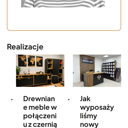
Realizacje
Drewnian
Jak
e meble w
wyposaży
połączeni
liśmy
u z czernią
nowy