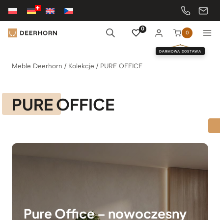
Przejdź
do
treści
0
0
DARMOWA DOSTAWA
Meble Deerhorn
/
Kolekcje
/
PURE OFFICE
PURE OFFICE
Pure Office – nowoczesny