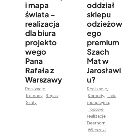
i mapa
oddział
świata –
sklepu
realizacja
odzieżow
dla biura
ego
projekto
premium
wego
Szach
Pana
Mat w
Rafała z
Jarosławi
Warszawy
u?
Realizacje
,
Realizacje
,
Komody
,
Regaly
,
Komody
,
Lada
Szafy
recepcyjna
,
Topowe
realizacje
Deerhorn
,
Wieszaki