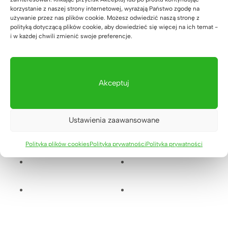
Komody
Opatowie
korzystanie z naszej strony internetowej, wyrażają Państwo zgodę na
używanie przez nas plików cookie. Możesz odwiedzić naszą stronę z
niedaleko
polityką dotyczącą plików cookie, aby dowiedzieć się więcej na ich temat -
i w każdej chwili zmienić swoje preferencje.
Wrocławi
a
Realizacje
,
Akceptuj
Biurka
,
Komody
,
Topowe
realizacje
Deerhorn
Ustawienia zaawansowane
Polityka plików cookies
Polityka prywatności
Polityka prywatności