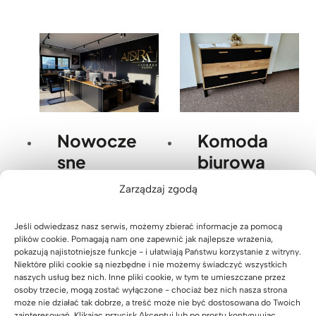
Nowocze
Komoda
sne
biurowa
stanowisk
dla Pana
Zarządzaj zgodą
a obsługi
Rafała z
klienta dla
Przyszowi
Jeśli odwiedzasz nasz serwis, możemy zbierać informacje za pomocą
plików cookie. Pomagają nam one zapewnić jak najlepsze wrażenia,
firmy
c
pokazują najistotniejsze funkcje - i ułatwiają Państwu korzystanie z witryny.
ANDRA
niedaleko
Niektóre pliki cookie są niezbędne i nie możemy świadczyć wszystkich
naszych usług bez nich. Inne pliki cookie, w tym te umieszczane przez
Andrzej
Gliwic
osoby trzecie, mogą zostać wyłączone - chociaż bez nich nasza strona
może nie działać tak dobrze, a treść może nie być dostosowana do Twoich
Dąbek w
Realizacje
,
zainteresowań. Klikając przycisk Akceptuj lub po prostu kontynuując