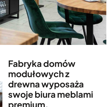
Fabryka domów
modułowych z
drewna wyposaża
swoje biura meblami
premium.