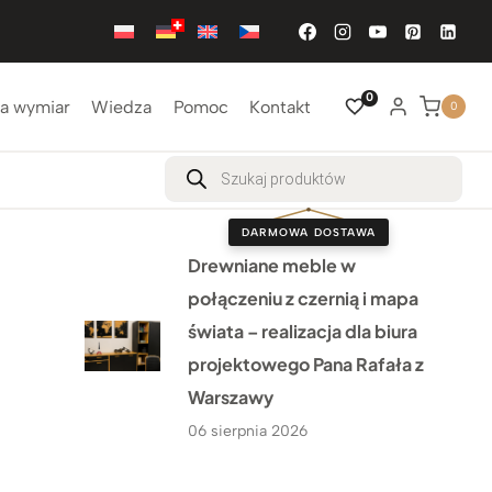
0
a wymiar
Wiedza
Pomoc
Kontakt
0
Wyszukiwarka
produktów
DARMOWA DOSTAWA
Drewniane meble w
połączeniu z czernią i mapa
świata – realizacja dla biura
projektowego Pana Rafała z
Warszawy
06 sierpnia 2026