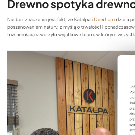
Drewno spotyka drewno
Nie bez znaczenia jest fakt, że Katalpa i
Deerhorn
dzielą p
poszanowaniem natury, z myślą o trwałości i ponadczasow
tożsamością stworzyło wyjątkowe biuro, w którym wszystk
Jeś
Pom
uła
świ
prz
dzi
prz
wyr
str