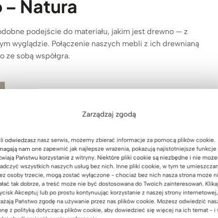
 – Natura
odobne podejście do materiału, jakim jest drewno — z
ym wyglądzie. Połączenie naszych mebli z ich drewnianą
o ze sobą współgra.
Zarządzaj zgodą
li odwiedzasz nasz serwis, możemy zbierać informacje za pomocą plików cookie.
agają nam one zapewnić jak najlepsze wrażenia, pokazują najistotniejsze funkcje 
twiają Państwu korzystanie z witryny. Niektóre pliki cookie są niezbędne i nie moż
adczyć wszystkich naszych usług bez nich. Inne pliki cookie, w tym te umieszcza
Katalpa – producent
ez osoby trzecie, mogą zostać wyłączone - chociaż bez nich nasza strona może n
ałać tak dobrze, a treść może nie być dostosowana do Twoich zainteresowań. Klika
domów drewnianych.
ycisk Akceptuj lub po prostu kontynuując korzystanie z naszej strony internetowej,
ażają Państwo zgodę na używanie przez nas plików cookie. Możesz odwiedzić nas
onę z polityką dotyczącą plików cookie, aby dowiedzieć się więcej na ich temat - i