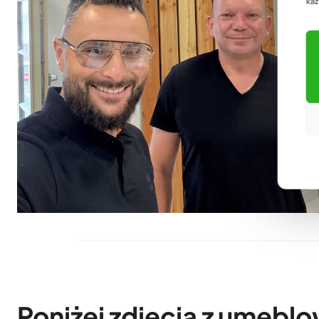
każ
Poniżej zdjęcia z umeblo