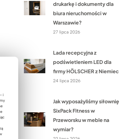
drukarkę i dokumenty dla
biura nieruchomości w
Warszawie?
27 lipca 2026
Lada recepcyjna z
podświetleniem LED dla
firmy HÖLSCHER z Niemiec
24 lipca 2026
- i
Jak wyposażyliśmy siłownię
emy
ne
SixPack Fitness w
ie
jąc
Przeworsku w meble na
wymiar?
zą
 w
22 lipca 2026