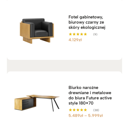
Fotel gabinetowy,
biurowy czarny ze
skóry ekologicznej
(9)
4.129
zł
Oceniono
5.00
na 5
Biurko narożne
drewniane i metalowe
do biura Future active
style 180×70
(38)
Z
5.489
zł
–
5.999
zł
Oceniono
5.00
a
na 5
k