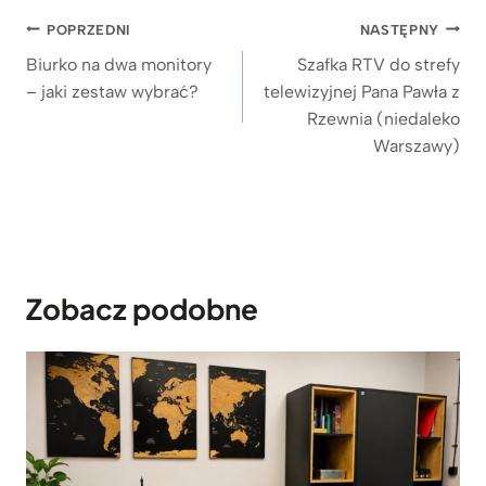
9
Nawigacja
POPRZEDNI
NASTĘPNY
9
wpisu
9
Biurko na dwa monitory
Szafka RTV do strefy
z
– jaki zestaw wybrać?
telewizyjnej Pana Pawła z
ł
Rzewnia (niedaleko
Warszawy)
Zobacz podobne