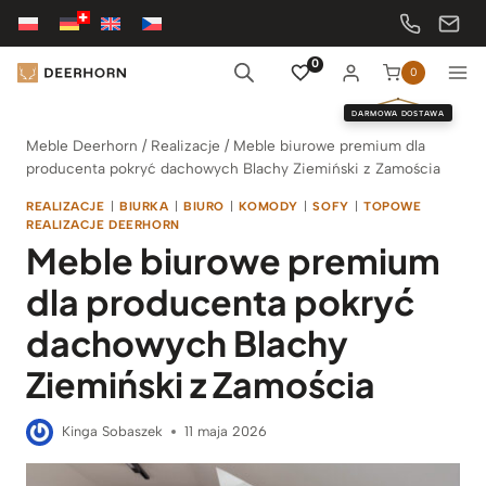
Przejdź
do
treści
0
0
DARMOWA DOSTAWA
Meble Deerhorn
/
Realizacje
/
Meble biurowe premium dla
producenta pokryć dachowych Blachy Ziemiński z Zamościa
REALIZACJE
|
BIURKA
|
BIURO
|
KOMODY
|
SOFY
|
TOPOWE
REALIZACJE DEERHORN
Meble biurowe premium
dla producenta pokryć
dachowych Blachy
Ziemiński z Zamościa
Kinga Sobaszek
11 maja 2026