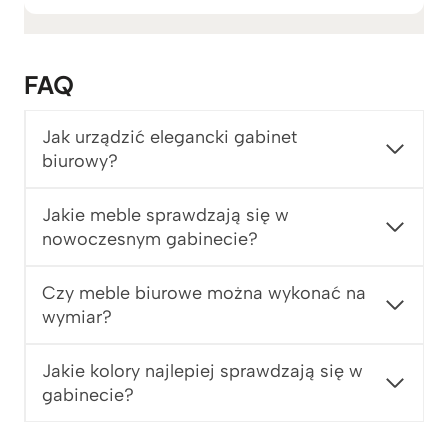
r
e
s
FAQ
c
e
n
Jak urządzić elegancki gabinet
:
biurowy?
o
d
Jakie meble sprawdzają się w
5
nowoczesnym gabinecie?
.
4
8
Czy meble biurowe można wykonać na
9
wymiar?
z
ł
Jakie kolory najlepiej sprawdzają się w
d
gabinecie?
o
5
.