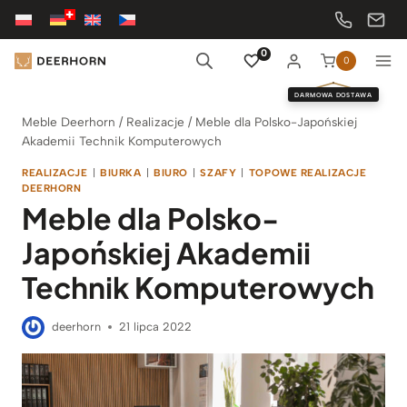
Przejdź
do
treści
0
0
DARMOWA DOSTAWA
Meble Deerhorn
/
Realizacje
/
Meble dla Polsko-Japońskiej
Akademii Technik Komputerowych
REALIZACJE
|
BIURKA
|
BIURO
|
SZAFY
|
TOPOWE REALIZACJE
DEERHORN
Meble dla Polsko-
Japońskiej Akademii
Technik Komputerowych
deerhorn
21 lipca 2022