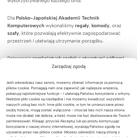
wykorzystywanego każdego dnia.
Dla
Polsko-Japońskiej Akademii Technik
Komputerowych
wykonaliśmy
regały
,
komody
, oraz
szafy
, które pozwalają efektywnie zagospodarować
przestrzeń i ułatwiają utrzymanie porządku.
Połączenie
zamkniętych szafek
z
otwartymi półkami
daje możliwość wygodnego przechowywania
Zarządzaj zgodą
dokumentacji, a jednocześnie pozwala wyeksponować
książki, materiały informacyjne czy elementy
Jeśli odwiedzasz nasz serwis, możemy zbierać informacje za pomocą
dekoracyjne. Dzięki temu pomieszczenia pozostają
plików cookie. Pomagają nam one zapewnić jak najlepsze wrażenia,
pokazują najistotniejsze funkcje - i ułatwiają Państwu korzystanie z witryny.
uporządkowane i estetyczne niezależnie od
Niektóre pliki cookie są niezbędne i nie możemy świadczyć wszystkich
intensywności użytkowania.
naszych usług bez nich. Inne pliki cookie, w tym te umieszczane przez
osoby trzecie, mogą zostać wyłączone - chociaż bez nich nasza strona
może nie działać tak dobrze, a treść może nie być dostosowana do Twoich
zainteresowań. Klikając przycisk Akceptuj lub po prostu kontynuując
korzystanie z naszej strony internetowej, wyrażają Państwo zgodę na
używanie przez nas plików cookie. Możesz odwiedzić naszą stronę z