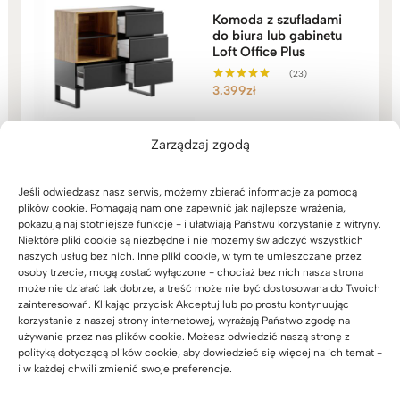
Komoda z szufladami
do biura lub gabinetu
Loft Office Plus
(23)
3.399
zł
Oceniono
5.00
na 5
Zarządzaj zgodą
Jeśli odwiedzasz nasz serwis, możemy zbierać informacje za pomocą
plików cookie. Pomagają nam one zapewnić jak najlepsze wrażenia,
pokazują najistotniejsze funkcje - i ułatwiają Państwu korzystanie z witryny.
Biurko dębowe biurowe
Niektóre pliki cookie są niezbędne i nie możemy świadczyć wszystkich
Loft Office Plus Prawe
naszych usług bez nich. Inne pliki cookie, w tym te umieszczane przez
osoby trzecie, mogą zostać wyłączone - chociaż bez nich nasza strona
(71)
może nie działać tak dobrze, a treść może nie być dostosowana do Twoich
Zakres
3.999
zł
–
4.549
zł
Oceniono
zainteresowań. Klikając przycisk Akceptuj lub po prostu kontynuując
5.00
cen:
na 5
korzystanie z naszej strony internetowej, wyrażają Państwo zgodę na
od
używanie przez nas plików cookie. Możesz odwiedzić naszą stronę z
3.999zł
polityką dotyczącą plików cookie, aby dowiedzieć się więcej na ich temat -
i w każdej chwili zmienić swoje preferencje.
do
4.549zł