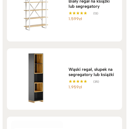
Biały regał na książki
lub segregatory
(13)
1.599
zł
Oceniono
5.00
na 5
Wąski regał, słupek na
segregatory lub książki
(35)
1.959
zł
Oceniono
5.00
na 5