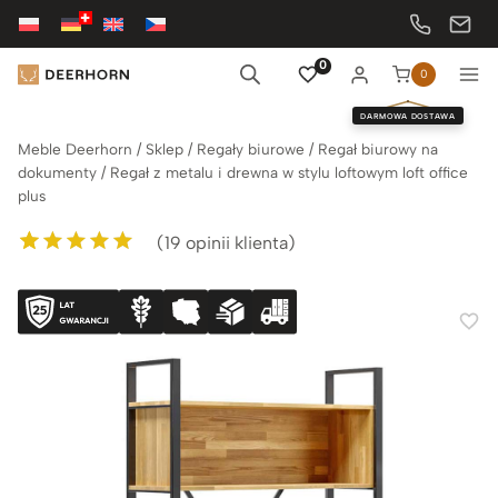
Przejdź
do
treści
0
0
DARMOWA DOSTAWA
Meble Deerhorn
/
Sklep
/
Regały biurowe
/
Regał biurowy na
dokumenty
/
Regał z metalu i drewna w stylu loftowym loft office
plus
(
19
opinii klienta)
Oceniony
19
5.00
na 5 na
podstawie
ocen klientów