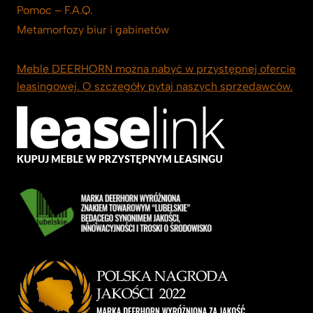
Pomoc – F.A.Q.
Metamorfozy biur i gabinetów
Meble DEERHORN można nabyć w przystępnej ofercie
leasingowej. O szczegóły pytaj naszych sprzedawców.