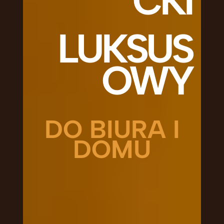
CKI
LUKSUS
OWY
DO BIURA I
DOMU