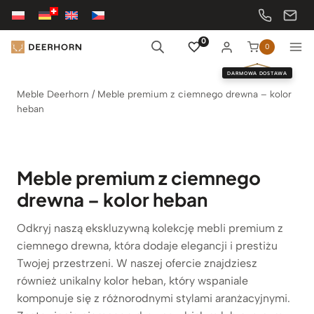
Przejdź
do
treści
0
0
DARMOWA DOSTAWA
Meble Deerhorn
/
Meble premium z ciemnego drewna – kolor
heban
Meble premium z ciemnego
drewna – kolor heban
Odkryj naszą ekskluzywną kolekcję mebli premium z
ciemnego drewna, która dodaje elegancji i prestiżu
Twojej przestrzeni. W naszej ofercie znajdziesz
również unikalny kolor heban, który wspaniale
komponuje się z różnorodnymi stylami aranżacyjnymi.