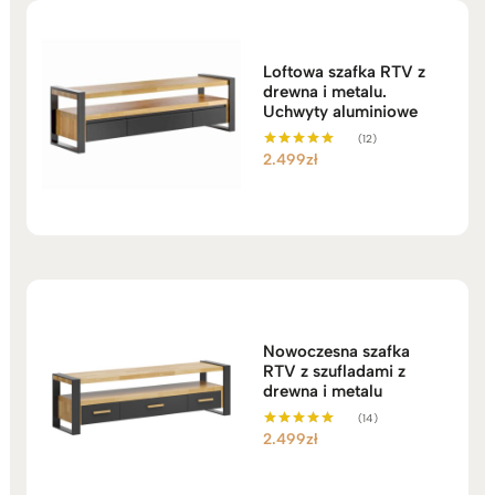
Loftowa szafka RTV z
drewna i metalu.
Uchwyty aluminiowe
(12)
2.499
zł
Oceniono
5.00
na 5
Nowoczesna szafka
RTV z szufladami z
drewna i metalu
(14)
2.499
zł
Oceniono
5.00
na 5