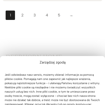
1
2
3
4
5
→
DEERHORN HOME
Zarządzaj zgodą
Jeśli odwiedzasz nasz serwis, możemy zbierać informacje za pomocą
KATEGORIE
plików cookie. Pomagają nam one zapewnić jak najlepsze wrażenia,
pokazują najistotniejsze funkcje - i ułatwiają Państwu korzystanie z witryny.
Niektóre pliki cookie są niezbędne i nie możemy świadczyć wszystkich
ŁÓŻKA, TOALETKI
naszych usług bez nich. Inne pliki cookie, w tym te umieszczane przez
osoby trzecie, mogą zostać wyłączone - chociaż bez nich nasza strona
SZAFKI NOCNE
może nie działać tak dobrze, a treść może nie być dostosowana do Twoich
zainteresowań. Klikając przycisk Akceptuj lub po prostu kontynuując