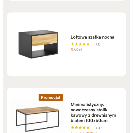
Loftowa szafka nocna
(2)
569
zł
Oceniono
5.00
na 5
Promocja!
Minimalistyczny,
nowoczesny stolik
kawowy z drewnianym
blatem 100x60cm
(14)