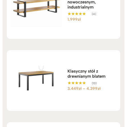
nowoczesnym,
industrialnym
(4)
1.999
zł
Oceniono
5.00
na 5
Klasyczny stół z
drewnianym blatem
(10)
Zakres
3.449
zł
–
4.399
zł
Oceniono
5.00
cen:
na 5
od
3.449zł
do
4.399zł