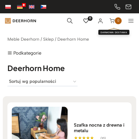
Przejdź
do
treści
0
0
DARMOWA DOSTAWA
Meble Deerhorn
/
Sklep
/
Deerhorn Home
Podkategorie
Deerhorn Home
Szafka nocna z drewna i
metalu
(10)