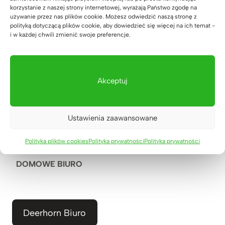
SZAFKI RTV
korzystanie z naszej strony internetowej, wyrażają Państwo zgodę na
używanie przez nas plików cookie. Możesz odwiedzić naszą stronę z
polityką dotyczącą plików cookie, aby dowiedzieć się więcej na ich temat -
STOŁY I STOLIKI KAWOWE
i w każdej chwili zmienić swoje preferencje.
POMIESZCZENIA
Akceptuj
SALON
Ustawienia zaawansowane
SYPIALNIA
JADALNIA
Polityka plików cookies
Polityka prywatności
Polityka prywatności
DOMOWE BIURO
Deerhorn Biuro