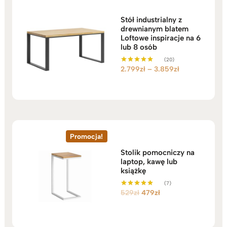
Stół industrialny z
drewnianym blatem
Loftowe inspiracje na 6
lub 8 osób
(20)
Zakres
2.799
zł
–
3.859
zł
Oceniono
5.00
cen:
na 5
od
2.799zł
do
3.859zł
Promocja!
Stolik pomocniczy na
laptop, kawę lub
książkę
(7)
Pierwotna
Aktualna
529
zł
479
zł
Oceniono
5.00
cena
cena
na 5
wynosiła:
wynosi:
529zł.
479zł.