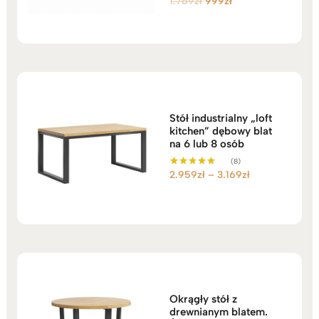
Pierwotna
Aktualna
1.769
zł
999
zł
Oceniono
5.00
cena
cena
na 5
wynosiła:
wynosi:
1.769zł.
999zł.
Stół industrialny „loft
kitchen” dębowy blat
na 6 lub 8 osób
(8)
Zakres
2.959
zł
–
3.169
zł
Oceniono
5.00
cen:
na 5
od
2.959zł
do
3.169zł
Okrągły stół z
drewnianym blatem.