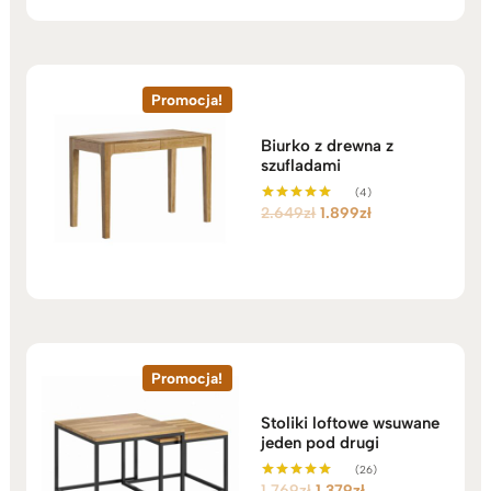
Promocja!
Biurko z drewna z
szufladami
(4)
Pierwotna
Aktualna
2.649
zł
1.899
zł
Oceniono
5.00
cena
cena
na 5
wynosiła:
wynosi:
2.649zł.
1.899zł.
Promocja!
Stoliki loftowe wsuwane
jeden pod drugi
(26)
Pierwotna
Aktualna
1.769
zł
1.379
zł
Oceniono