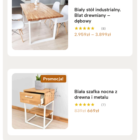
Biały stół industrialny.
Blat drewniany –
dębowy
(8)
Zakres
2.959
zł
–
3.899
zł
Oceniono
5.00
cen:
na 5
od
2.959zł
do
3.899zł
Promocja!
Biała szafka nocna z
drewna i metalu
(7)
Pierwotna
Aktualna
839
zł
669
zł
Oceniono
5.00
cena
cena
na 5
wynosiła:
wynosi:
839zł.
669zł.