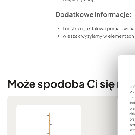
Dodatkowe informacje:
konstrukcja stalowa pomalowan
wieszak wysyłamy w elementach
Może spodoba Ci się ró
Jeś
Pom
uła
świ
prz
dzi
prz
wyr
str