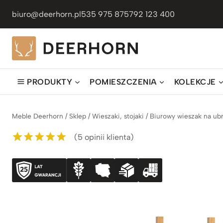
Przejdź
biuro@deerhorn.pl
535 975 875
792 123 400
do
treści
PRODUKTY
POMIESZCZENIA
KOLEKCJE
Meble Deerhorn
/
Sklep
/
Wieszaki, stojaki
/
Biurowy wieszak na ubra
(
5
opinii klienta)
Oceniony
5
5.00
na 5 na
podstawie
ocen
klientów