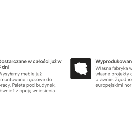
Dostarczane w całości już w
Wyprodukowane
 dni
Własna fabryka w
Wysyłamy meble już
własne projekty 
zmontowane i gotowe do
prawnie. Zgodno
pracy. Paleta pod budynek,
europejskimi no
ównież z opcją wniesienia.