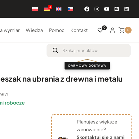
0
a wymiar
Wiedza
Pomoc
Kontakt
0
Wyszukiwarka
produktów
DARMOWA DOSTAWA
eszak na ubrania z drewna i metalu
ARVI
ni robocze
Planujesz większe
zamówienie?
Skontaktuj się z nami