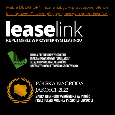
Meble DEERHORN można nabyć w przystępnej ofercie
leasingowej. O szczegóły pytaj naszych sprzedawców.