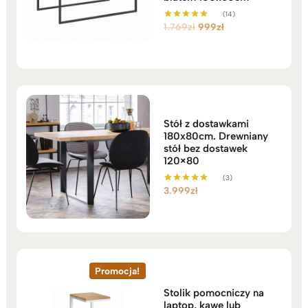
(14)
Pierwotna
Aktualna
1.769
zł
999
zł
Oceniono
5.00
cena
cena
na 5
wynosiła:
wynosi:
1.769zł.
999zł.
Stół z dostawkami
180x80cm. Drewniany
stół bez dostawek
120×80
(3)
3.999
zł
Oceniono
5.00
na 5
Promocja!
Stolik pomocniczy na
laptop, kawę lub