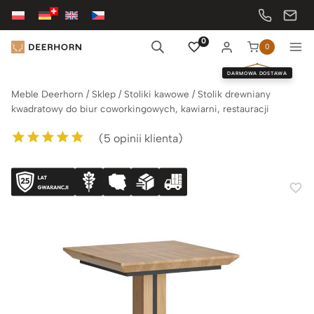
Przejdź
do
treści
0
0
DARMOWA DOSTAWA
Meble Deerhorn
/
Sklep
/
Stoliki kawowe
/
Stolik drewniany
kwadratowy do biur coworkingowych, kawiarni, restauracji
(
5
opinii klienta)
Oceniony
5
5.00
na 5 na
podstawie
ocen klientów