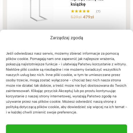
książkę
(7)
Pierwotna
Aktualna
529
zł
479
zł
Oceniono
5.00
cena
cena
na 5
wynosiła:
wynosi:
529zł.
479zł.
Zarządzaj zgodą
Jeśli odwiedzasz nasz serwis, możemy zbierać informacje za pomocą
plików cookie. Pomagają nam one zapewnić jak najlepsze wrażenia,
pokazują najistotniejsze funkcje - i ułatwiają Państwu korzystanie z witryny.
Niektóre pliki cookie są niezbędne i nie możemy świadczyć wszystkich
naszych usług bez nich. Inne pliki cookie, w tym te umieszczane przez
Zaufali nam
osoby trzecie, mogą zostać wyłączone - chociaż bez nich nasza strona
może nie działać tak dobrze, a treść może nie być dostosowana do Twoich
zainteresowań. Klikając przycisk Akceptuj lub po prostu kontynuując
korzystanie z naszej strony internetowej, wyrażają Państwo zgodę na
używanie przez nas plików cookie. Możesz odwiedzić naszą stronę z
polityką dotyczącą plików cookie, aby dowiedzieć się więcej na ich temat -
i w każdej chwili zmienić swoje preferencje.