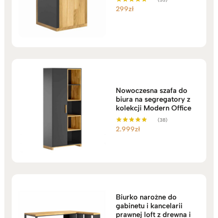
299
zł
Oceniono
5.00
na 5
Nowoczesna szafa do
biura na segregatory z
kolekcji Modern Office
(38)
2.999
zł
Oceniono
5.00
na 5
Biurko narożne do
gabinetu i kancelarii
prawnej loft z drewna i