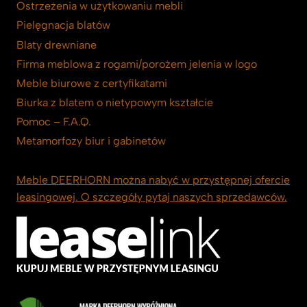
Ostrzeżenia w użytkowaniu mebli
Pielęgnacja blatów
Blaty drewniane
Firma meblowa z rogami/porożem jelenia w logo
Meble biurowe z certyfikatami
Biurka z blatem o nietypowym kształcie
Pomoc – F.A.Q.
Metamorfozy biur i gabinetów
Meble DEERHORN można nabyć w przystępnej ofercie
leasingowej. O szczegóły pytaj naszych sprzedawców.