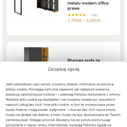
metalu modern office
prawe
(26)
Zakres
2.799
zł
–
3.349
zł
Oceniono
5.00
cen:
na 5
od
2.799zł
do
3.349zł
Biurowa szafa na
segregatory z kolekcji
Zarządzaj zgodą
Modern Office
(47)
2.999
zł
Oceniono
Jeśli odwiedzasz nasz serwis, możemy zbierać informacje za pomocą
5.00
plików cookie. Pomagają nam one zapewnić jak najlepsze wrażenia,
na 5
pokazują najistotniejsze funkcje - i ułatwiają Państwu korzystanie z witryny.
Niektóre pliki cookie są niezbędne i nie możemy świadczyć wszystkich
naszych usług bez nich. Inne pliki cookie, w tym te umieszczane przez
osoby trzecie, mogą zostać wyłączone - chociaż bez nich nasza strona
może nie działać tak dobrze, a treść może nie być dostosowana do Twoich
zainteresowań. Klikając przycisk Akceptuj lub po prostu kontynuując
korzystanie z naszej strony internetowej, wyrażają Państwo zgodę na