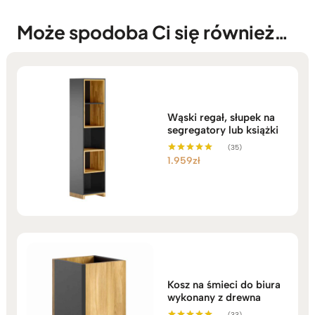
Może spodoba Ci się również…
Wąski regał, słupek na
segregatory lub książki
(35)
1.959
zł
Oceniono
5.00
na 5
Kosz na śmieci do biura
wykonany z drewna
(33)