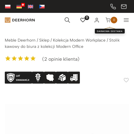
Przejdź
do
treści
0
0
DARMOWA DOSTAWA
Meble Deerhorn
/
Sklep
/
Kolekcja Modern Workplace
/
Stolik
kawowy do biura z kolekcji Modern Office
(
2
opinie klienta)
Oceniony
2
5.00
na 5 na
podstawie
ocen klientów