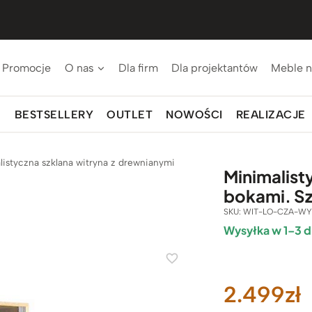
Promocje
O nas
Dla firm
Dla projektantów
Meble n
BESTSELLERY
OUTLET
NOWOŚCI
REALIZACJE
listyczna szklana witryna z drewnianymi
Minimalist
bokami. S
SKU:
WIT-LO-CZA-WY
Wysyłka w 1–3 d
2.499
zł