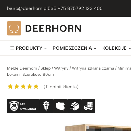
Przejdź
biuro@deerhorn.pl
535 975 875
792 123 400
do
treści
PRODUKTY
POMIESZCZENIA
KOLEKCJE
Meble Deerhorn
/
Sklep
/
Witryny
/
Witryna szklana czarna
/
Minima
bokami. Szerokość 80cm
(
11
opinii klienta)
Oceniony
11
5.00
na 5 na
podstawie
ocen
klientów