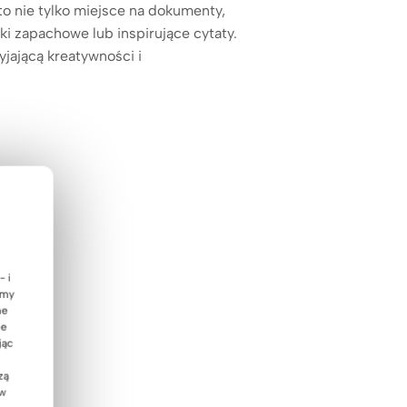
o nie tylko miejsce na dokumenty,
ki zapachowe lub inspirujące cytaty.
jającą kreatywności i
- i
emy
ne
ie
jąc
zą
 w