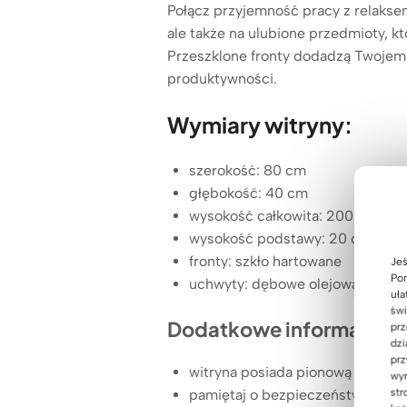
Połącz przyjemność pracy z relakse
ale także na ulubione przedmioty, kt
Przeszklone fronty dodadzą Twojemu
produktywności.
Wymiary witryny:
szerokość: 80 cm
głębokość: 40 cm
wysokość całkowita: 200 cm
wysokość podstawy: 20 cm
fronty: szkło hartowane
Jeś
Pom
uchwyty: dębowe olejowane
uła
świ
Dodatkowe informacje:
prz
dzi
prz
witryna posiada pionową przegro
wyr
str
pamiętaj o bezpieczeństwie i pr