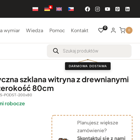
0
a wymiar
Wiedza
Pomoc
Kontakt
0
Wyszukiwarka
produktów
DARMOWA DOSTAWA
yczna szklana witryna z drewnianymi
zerokość 80cm
S-PODST-200x80
ni robocze
Planujesz większe
zamówienie?
Skontaktuj się z nami