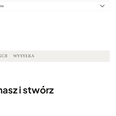
ów
KCJI
WYSYŁKA
asz i stwórz