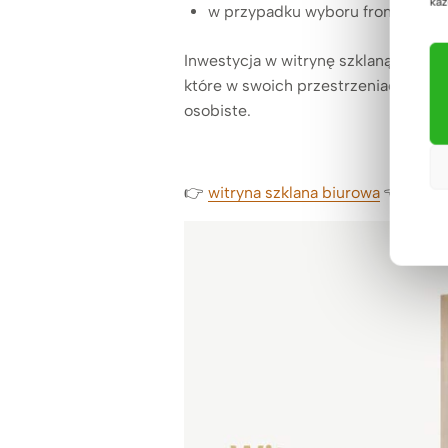
każ
w przypadku wyboru frontu zamyk
Inwestycja w witrynę szklaną to decy
które w swoich przestrzeniach roboc
osobiste.
👉
witryna szklana biurowa
👈
więce