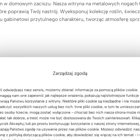
m w domowym zaciszu. Nasza witryna na metalowych nogach t
óre poprawią Twój nastrój. Wyeksponuj kolekcję roślin, świecz
 gabinetowi przytulnego charakteru, tworząc atmosferę sprzy
Zarządzaj zgodą
li odwiedzasz nasz serwis, możemy zbierać informacje za pomocą plików cookie.
agają nam one zapewnić jak najlepsze wrażenia, pokazują najistotniejsze funkcje 
twiają Państwu korzystanie z witryny. Niektóre pliki cookie są niezbędne i nie moż
adczyć wszystkich naszych usług bez nich. Inne pliki cookie, w tym te umieszcza
ez osoby trzecie, mogą zostać wyłączone - chociaż bez nich nasza strona może n
ałać tak dobrze, a treść może nie być dostosowana do Twoich zainteresowań. Klika
ycisk Akceptuj lub po prostu kontynuując korzystanie z naszej strony internetowej,
dę stabilizującą. Zawiasy są w kolorze srebrnym
ażają Państwo zgodę na używanie przez nas plików cookie. Możesz odwiedzić nas
onę z polityką dotyczącą plików cookie, aby dowiedzieć się więcej na ich temat - i
zytwierdź do ściany każdy mebel w wysokości powyżej 120 cm