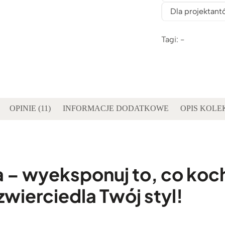
Dla projektant
Tagi: -
OPINIE (11)
INFORMACJE DODATKOWE
OPIS KOLE
a – wyeksponuj to, co koch
zwierciedla Twój styl!