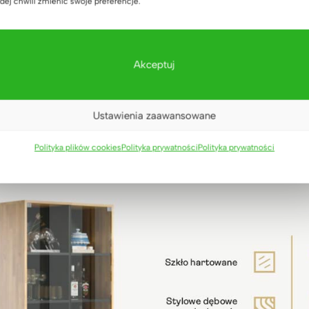
dej chwili zmienić swoje preferencje.
anego na zamek, czas realizacji zamówienia wydłuża się o ok
zja, którą wielu Klientów i kreatywnych liderów już podjęło. 
zych kładą nacisk na osobiste akcenty, pokazując, że biuro mo
Akceptuj
Ustawienia zaawansowane
j zdjęć
Polityka plików cookies
Polityka prywatności
Polityka prywatności