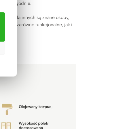
. 2–3 tygodnie.
Wzorem dla innych są znane osoby,
że być zarówno funkcjonalne, jak i