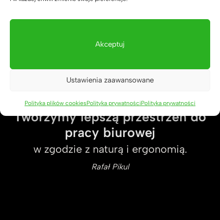
Nasi klienci to małe, średnie oraz duże
firmy takie jak: kancelarie, kliniki, banki,
uczelnie, startupy IT, korporacje, siłownie i
wiele innych.
Akceptuj
Ustawienia zaawansowane
Polityka plików cookies
Polityka prywatności
Polityka prywatności
Tworzymy lepszą przestrzeń do
pracy biurowej
w zgodzie z naturą i ergonomią.
Rafał Pikul