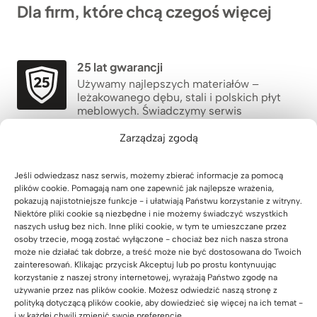
Dla firm, które chcą czegoś więcej
25 lat gwarancji
Używamy najlepszych materiałów –
leżakowanego dębu, stali i polskich płyt
meblowych. Świadczymy serwis
pogwarancyjny.
Zarządzaj zgodą
Dostarczane w całości już w 5 dni
Wysyłamy meble już zmontowane i gotowe
Jeśli odwiedzasz nasz serwis, możemy zbierać informacje za pomocą
do pracy. Paleta pod budynek, również z
plików cookie. Pomagają nam one zapewnić jak najlepsze wrażenia,
pokazują najistotniejsze funkcje - i ułatwiają Państwu korzystanie z witryny.
opcją wniesienia.
Niektóre pliki cookie są niezbędne i nie możemy świadczyć wszystkich
naszych usług bez nich. Inne pliki cookie, w tym te umieszczane przez
Wyprodukowane w Polsce
osoby trzecie, mogą zostać wyłączone - chociaż bez nich nasza strona
może nie działać tak dobrze, a treść może nie być dostosowana do Twoich
Własna fabryka w Polsce, własne projekty
zainteresowań. Klikając przycisk Akceptuj lub po prostu kontynuując
chronione prawnie. Zgodność z
korzystanie z naszej strony internetowej, wyrażają Państwo zgodę na
europejskimi normami.
używanie przez nas plików cookie. Możesz odwiedzić naszą stronę z
polityką dotyczącą plików cookie, aby dowiedzieć się więcej na ich temat -
30 000+ zadowolonych klientów
i w każdej chwili zmienić swoje preferencje.