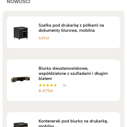
NOWOŚCI
Szafka pod drukarkę z półkami na
dokumenty biurowa, mobilna
639
zł
Biurko dwustanowiskowe,
współdzielone z szufladami i długim
blatem
(1)
8.479
zł
Oceniono
5.00
na 5
Kontenerek pod biurko na drukarkę,
mobilny