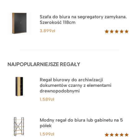
cen:
Oceniony
44
5.00
na 5
od
na
3.489zł
Szafa do biura na segregatory zamykana.
podstawie
Szerokość 118cm
do
ocen
klientów
3.879zł
3.899
zł
Oceniony
62
5.00
na 5
na
podstawie
ocen
NAJPOPULARNIEJSZE REGAŁY
klientów
Regał biurowy do archiwizacji
dokumentów czarny z elementami
drewnopodobnymi
1.589
zł
Modny regał do biura lub gabinetu na 5
półek
1.599
zł