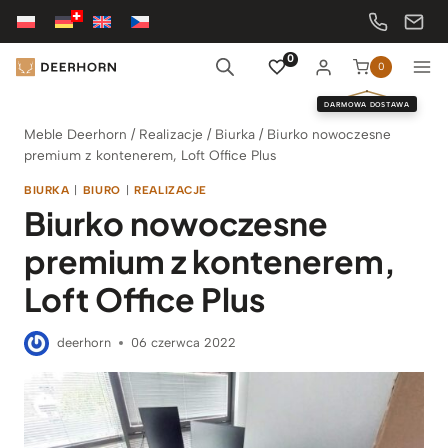
Przejdź
do
treści
0
0
DARMOWA DOSTAWA
Meble Deerhorn
/
Realizacje
/
Biurka
/
Biurko nowoczesne
premium z kontenerem, Loft Office Plus
BIURKA
|
BIURO
|
REALIZACJE
Biurko nowoczesne
premium z kontenerem,
Loft Office Plus
deerhorn
06 czerwca 2022