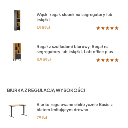
Oceniony
46
5.00
na 5
na
Wąski regał, słupek na segregatory lub
podstawie
książki
ocen
klientów
1.959
zł
Oceniony
35
5.00
na 5
na
Regał z szufladami biurowy. Regał na
podstawie
segregatory lub książki. Loft office plus
ocen
klientów
3.959
zł
Oceniony
45
5.00
na 5
na
podstawie
ocen
BIURKA Z REGULACJĄ WYSOKOŚCI
klientów
Biurko regulowane elektrycznie Basic z
blatem imitującym drewno
799
zł