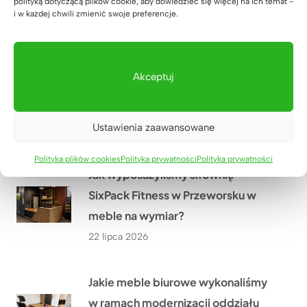
Warszawie?
polityką dotyczącą plików cookie, aby dowiedzieć się więcej na ich temat -
i w każdej chwili zmienić swoje preferencje.
27 lipca 2026
Lada recepcyjna z podświetleniem
Akceptuj
LED dla firmy HÖLSCHER z
Niemiec
Ustawienia zaawansowane
24 lipca 2026
Polityka plików cookies
Polityka prywatności
Polityka prywatności
Jak wyposażyliśmy siłownię
SixPack Fitness w Przeworsku w
meble na wymiar?
22 lipca 2026
Jakie meble biurowe wykonaliśmy
w ramach modernizacji oddziału