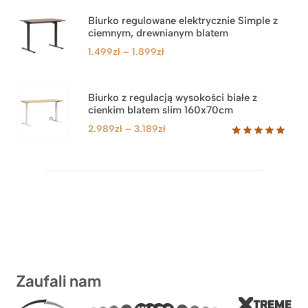
Biurko regulowane elektrycznie Simple z
ciemnym, drewnianym blatem
Zakres
1.499
zł
–
1.899
zł
cen:
od
1.499zł
Biurko z regulacją wysokości białe z
cienkim blatem slim 160x70cm
do
1.899zł
Zakres
2.989
zł
–
3.189
zł
cen:
Oceniony
8
5.00
na 5
od
na
2.989zł
podstawie
do
ocen
klientów
3.189zł
Zaufali nam