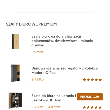
Oceniony
42
5.00
na 5
na
podstawie
ocen
SZAFY BIUROWE PREMIUM
klientów
Szafa biurowa do archiwizacji
dokumentów, dwudrzwiowa, imitacja
drewna
1.699
zł
Biurowa szafa na segregatory z kolekcji
Modern Office
2.999
zł
Oceniony
47
5.00
na 5
na
Szafa do biura na ubrania i segregatory.
PROD
PROMOCJA
podstawie
Szerokość 100cm
W
ocen
PROM
klientów
Zakres
3.489
zł
–
3.879
zł