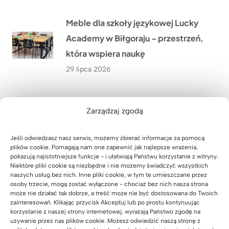
Meble dla szkoły językowej Lucky
Academy w Biłgoraju – przestrzeń,
która wspiera naukę
29 lipca 2026
Meble biurowe dla Kancelarii
Zarządzaj zgodą
Adwokackiej Adwokat Marty
Giezowskiej w Zielonej Górze
Jeśli odwiedzasz nasz serwis, możemy zbierać informacje za pomocą
plików cookie. Pomagają nam one zapewnić jak najlepsze wrażenia,
28 lipca 2026
pokazują najistotniejsze funkcje - i ułatwiają Państwu korzystanie z witryny.
Niektóre pliki cookie są niezbędne i nie możemy świadczyć wszystkich
naszych usług bez nich. Inne pliki cookie, w tym te umieszczane przez
Jak stworzyliśmy szafę biurową z
osoby trzecie, mogą zostać wyłączone - chociaż bez nich nasza strona
może nie działać tak dobrze, a treść może nie być dostosowana do Twoich
miejscem na drukarkę i dokumenty
zainteresowań. Klikając przycisk Akceptuj lub po prostu kontynuując
korzystanie z naszej strony internetowej, wyrażają Państwo zgodę na
dla biura nieruchomości w
używanie przez nas plików cookie. Możesz odwiedzić naszą stronę z