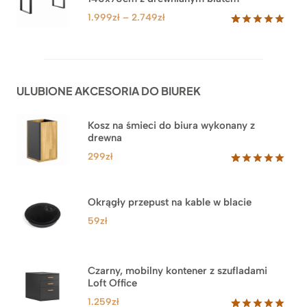
do
ocen
klientów
4.549zł
Zakres
1.999
zł
–
2.749
zł
cen:
Oceniony
92
5.00
na 5
od
na
1.999zł
podstawie
do
ocen
ULUBIONE AKCESORIA DO BIUREK
klientów
2.749zł
Kosz na śmieci do biura wykonany z
drewna
299
zł
Oceniony
33
5.00
na 5
na
Okrągły przepust na kable w blacie
podstawie
ocen
59
zł
klientów
Czarny, mobilny kontener z szufladami
Loft Office
1.259
zł