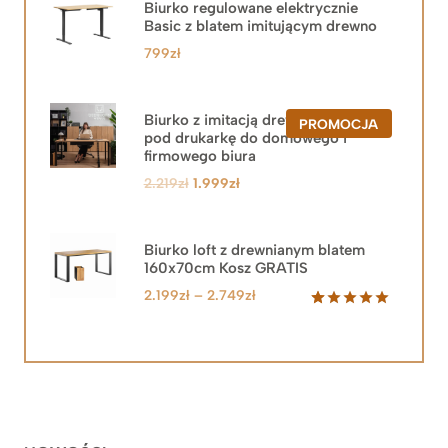
Biurko regulowane elektrycznie
Basic z blatem imitującym drewno
799
zł
Biurko z imitacją drewna z szafką
PRODUKT
PROMOCJA
pod drukarkę do domowego i
W
PROMOCJ
firmowego biura
Pierwotna
Aktualna
2.219
zł
1.999
zł
cena
cena
wynosiła:
wynosi:
2.219zł.
1.999zł.
Biurko loft z drewnianym blatem
160x70cm Kosz GRATIS
Zakres
2.199
zł
–
2.749
zł
cen:
Oceniony
92
5.00
na 5
od
na
2.199zł
podstawie
do
ocen
klientów
2.749zł