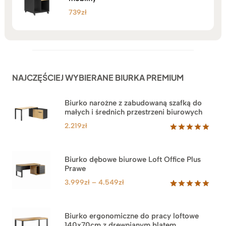
739
zł
NAJCZĘŚCIEJ WYBIERANE BIURKA PREMIUM
Biurko narożne z zabudowaną szafką do
małych i średnich przestrzeni biurowych
2.219
zł
Oceniony
1
5.00
na 5
na
Biurko dębowe biurowe Loft Office Plus
podstawie
Prawe
oceny
klienta
Zakres
3.999
zł
–
4.549
zł
cen:
Oceniony
71
5.00
na 5
od
na
3.999zł
Biurko ergonomiczne do pracy loftowe
podstawie
140x70cm z drewnianym blatem