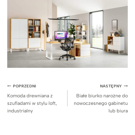
Nawigacja
POPRZEDNI
NASTĘPNY
wpisu
Komoda drewniana z
Białe biurko narożne do
szufladami w stylu loft,
nowoczesnego gabinetu
industrialny
lub biura