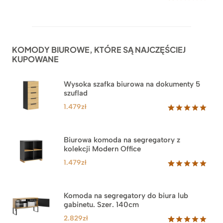
Oceniony
52
5.00
na 5
na
podstawie
ocen
KOMODY BIUROWE, KTÓRE SĄ NAJCZĘŚCIEJ
klientów
KUPOWANE
Wysoka szafka biurowa na dokumenty 5
szuflad
1.479
zł
Oceniony
1
5.00
na 5
na
Biurowa komoda na segregatory z
podstawie
kolekcji Modern Office
oceny
klienta
1.479
zł
Oceniony
18
5.00
na 5
na
Komoda na segregatory do biura lub
podstawie
gabinetu. Szer. 140cm
ocen
klientów
2.829
zł