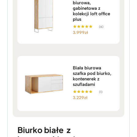
biurowa,
gabinetowa z
kolekcji loft office
plus
(6)
3.999
zł
Oceniono
5.00
na 5
Biała biurowa
szafka pod biurko,
kontenerek z
szufladami
(1)
3.229
zł
Oceniono
5.00
na 5
Biurko białe z