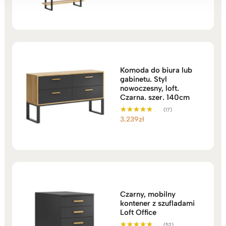
na 5
Komoda do biura lub
gabinetu. Styl
nowoczesny, loft.
Czarna. szer. 140cm
(17)
3.239
zł
Oceniono
5.00
na 5
Czarny, mobilny
kontener z szufladami
Loft Office
(52)