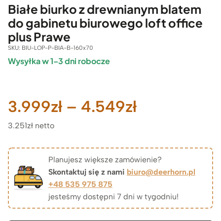
Białe biurko z drewnianym blatem
do gabinetu biurowego loft office
plus Prawe
SKU:
BIU-LOP-P-BIA-B-160x70
Wysyłka w 1–3 dni robocze
Zakres
3.999
zł
–
4.549
zł
3.251zł netto
cen:
od
Planujesz większe zamówienie?
Skontaktuj się z nami
biuro@deerhorn.pl
3.999zł
+48 535 975 875
jesteśmy dostępni 7 dni w tygodniu!
do