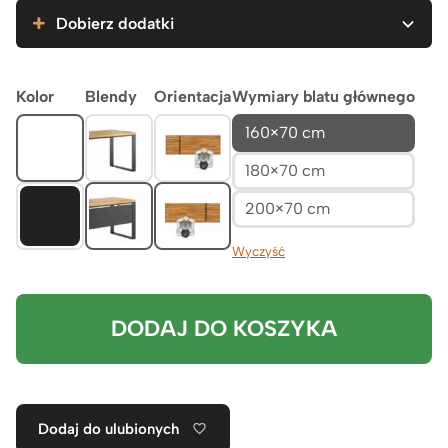
4.549zł
Dobierz dodatki
Kolor
Blendy
Orientacja
Wymiary blatu głównego
160×70 cm
180×70 cm
200×70 cm
Wyczyść
DODAJ DO KOSZYKA
Dodaj do ulubionych