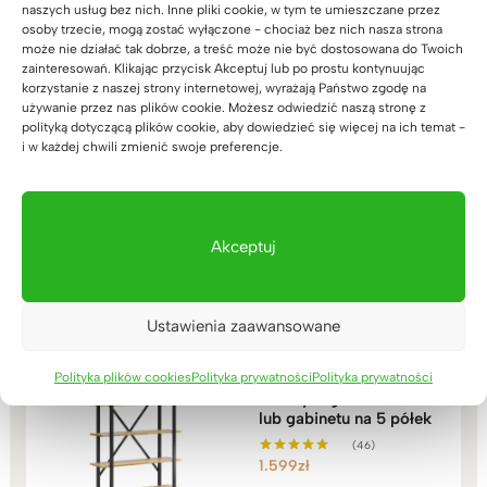
naszych usług bez nich. Inne pliki cookie, w tym te umieszczane przez
osoby trzecie, mogą zostać wyłączone - chociaż bez nich nasza strona
może nie działać tak dobrze, a treść może nie być dostosowana do Twoich
zainteresowań. Klikając przycisk Akceptuj lub po prostu kontynuując
korzystanie z naszej strony internetowej, wyrażają Państwo zgodę na
używanie przez nas plików cookie. Możesz odwiedzić naszą stronę z
polityką dotyczącą plików cookie, aby dowiedzieć się więcej na ich temat -
i w każdej chwili zmienić swoje preferencje.
Akceptuj
Może spodoba Ci się również…
Ustawienia zaawansowane
Polityka plików cookies
Polityka prywatności
Polityka prywatności
Modny regał do biura
lub gabinetu na 5 półek
(46)
1.599
zł
Oceniono
5.00