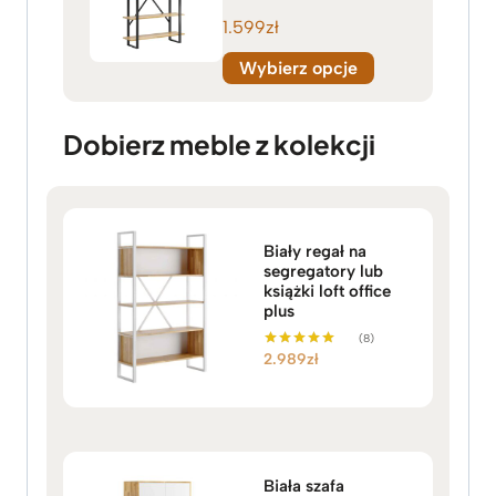
1.599
zł
Wybierz opcje
Dobierz meble z kolekcji
Biały regał na
segregatory lub
książki loft office
plus
(8)
2.989
zł
Oceniono
5.00
na 5
Biała szafa