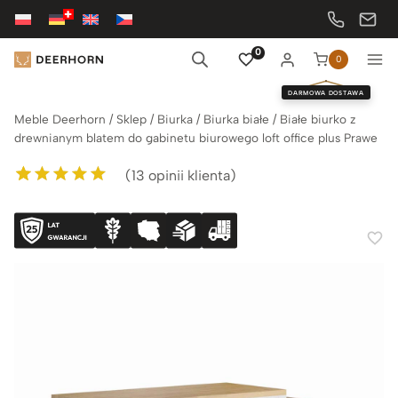
Przejdź
do
treści
0
0
DARMOWA DOSTAWA
Meble Deerhorn
/
Sklep
/
Biurka
/
Biurka białe
/
Białe biurko z
drewnianym blatem do gabinetu biurowego loft office plus Prawe
(
13
opinii klienta)
Oceniony
13
5.00
na 5 na
podstawie
ocen klientów