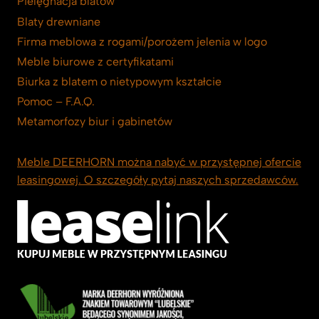
Pielęgnacja blatów
Blaty drewniane
Firma meblowa z rogami/porożem jelenia w logo
Meble biurowe z certyfikatami
Biurka z blatem o nietypowym kształcie
Pomoc – F.A.Q.
Metamorfozy biur i gabinetów
Meble DEERHORN można nabyć w przystępnej ofercie
leasingowej. O szczegóły pytaj naszych sprzedawców.