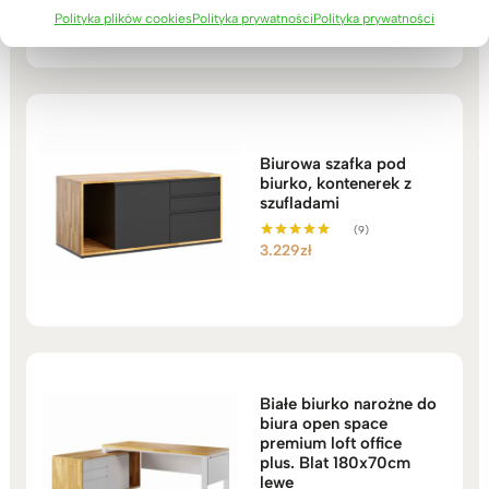
cen:
na 5
Polityka plików cookies
Polityka prywatności
Polityka prywatności
od
3.999zł
do
4.549zł
Biurowa szafka pod
biurko, kontenerek z
szufladami
(9)
3.229
zł
Oceniono
5.00
na 5
Białe biurko narożne do
biura open space
premium loft office
plus. Blat 180x70cm
lewe