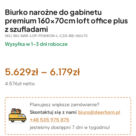
Biurko narożne do gabinetu
premium 160x70cm loft office plus
z szufladami
SKU:
BIU-NAR-LOP-POWKON-L-CZA-BB-160x70
Wysyłka w 1–3 dni robocze
Zakres
5.629
zł
–
6.179
zł
4.576zł netto
cen:
od
Planujesz większe zamówienie?
Skontaktuj się z nami
biuro@deerhorn.pl
5.629zł
+48 535 975 875
jesteśmy dostępni 7 dni w tygodniu!
do