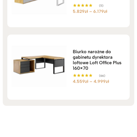
(11)
Zakres
5.829
zł
–
6.179
zł
Oceniono
5.00
cen:
na 5
od
5.829zł
do
6.179zł
Biurko narożne do
gabinetu dyrektora
loftowe Loft Office Plus
160×70
(66)
Zakres
4.559
zł
–
4.999
zł
Oceniono
5.00
cen:
na 5
od
4.559zł
do
4.999zł