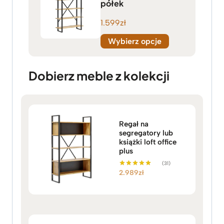
półek
1.599
zł
Wybierz opcje
Dobierz meble z kolekcji
Regał na
segregatory lub
książki loft office
plus
(31)
2.989
zł
Oceniono
5.00
na 5