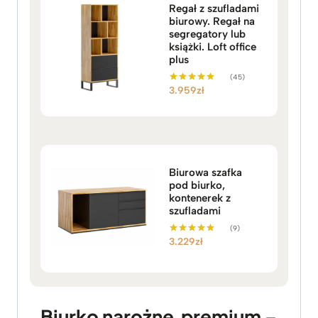
Regał z szufladami
biurowy. Regał na
segregatory lub
książki. Loft office
plus
(45)
3.959
zł
Oceniono
5.00
na 5
Biurowa szafka
pod biurko,
kontenerek z
szufladami
(9)
3.229
zł
Oceniono
5.00
na 5
Biurko narożne premium –