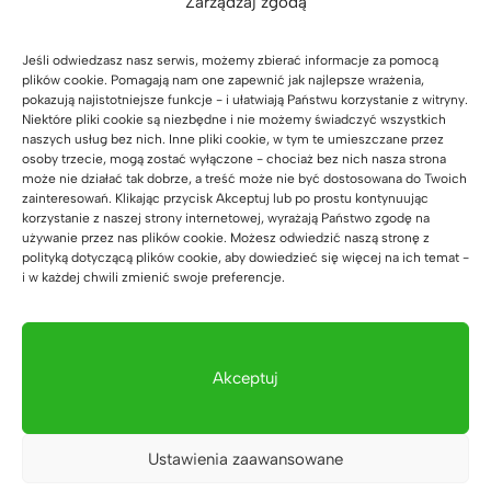
Zarządzaj zgodą
Jeśli odwiedzasz nasz serwis, możemy zbierać informacje za pomocą
plików cookie. Pomagają nam one zapewnić jak najlepsze wrażenia,
pokazują najistotniejsze funkcje - i ułatwiają Państwu korzystanie z witryny.
Niektóre pliki cookie są niezbędne i nie możemy świadczyć wszystkich
naszych usług bez nich. Inne pliki cookie, w tym te umieszczane przez
osoby trzecie, mogą zostać wyłączone - chociaż bez nich nasza strona
może nie działać tak dobrze, a treść może nie być dostosowana do Twoich
zainteresowań. Klikając przycisk Akceptuj lub po prostu kontynuując
korzystanie z naszej strony internetowej, wyrażają Państwo zgodę na
używanie przez nas plików cookie. Możesz odwiedzić naszą stronę z
polityką dotyczącą plików cookie, aby dowiedzieć się więcej na ich temat -
Może spodoba Ci się również…
i w każdej chwili zmienić swoje preferencje.
Akceptuj
Biurko dębowe biurowe
Loft Office Plus Prawe
(71)
Ustawienia zaawansowane
Zakres
3.999
zł
–
4.549
zł
Oceniono
5.00