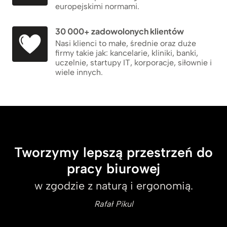
europejskimi normami.
30 000+ zadowolonych klientów
Nasi klienci to małe, średnie oraz duże
firmy takie jak: kancelarie, kliniki, banki,
uczelnie, startupy IT, korporacje, siłownie i
wiele innych.
Tworzymy lepszą przestrzeń do
pracy biurowej
w zgodzie z naturą i ergonomią.
Rafał Pikul