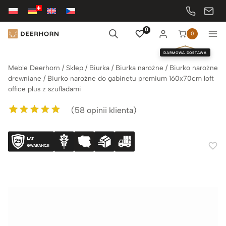
Przejdź
do
treści
0
0
DARMOWA DOSTAWA
Meble Deerhorn
/
Sklep
/
Biurka
/
Biurka narożne
/
Biurko narożne
drewniane
/
Biurko narożne do gabinetu premium 160x70cm loft
office plus z szufladami
(
58
opinii klienta)
Oceniony
58
5.00
na 5 na
podstawie
ocen klientów