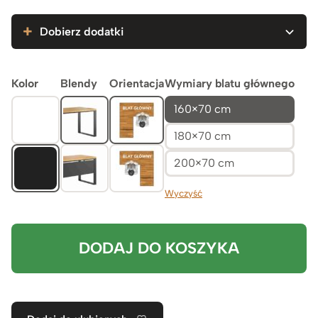
6.179zł
Dobierz dodatki
Kolor
Blendy
Orientacja
Wymiary blatu głównego
160×70 cm
180×70 cm
200×70 cm
Wyczyść
DODAJ DO KOSZYKA