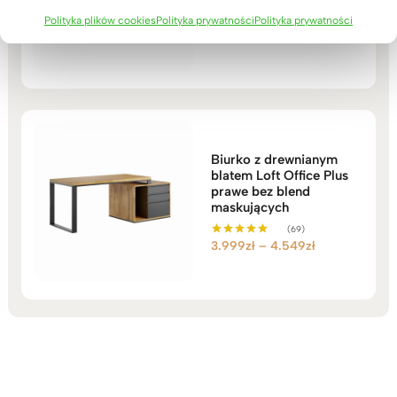
(71)
Zakres
3.999
zł
–
4.549
zł
Oceniono
Polityka plików cookies
Polityka prywatności
Polityka prywatności
5.00
cen:
na 5
od
3.999zł
do
4.549zł
Biurko z drewnianym
blatem Loft Office Plus
prawe bez blend
maskujących
(69)
Zakres
3.999
zł
–
4.549
zł
Oceniono
5.00
cen:
na 5
od
3.999zł
do
4.549zł