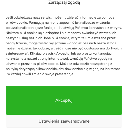
Zarządzaj zgodą
Może spodoba Ci się również…
Jeśli odwiedzasz nasz serwis, możemy zbierać informacje za pomocą
plików cookie. Pomagają nam one zapewnić jak najlepsze wrażenia,
pokazują najistotniejsze funkcje - i ułatwiają Państwu korzystanie z witryny.
Niektóre pliki cookie są niezbędne i nie możemy świadczyć wszystkich
naszych usług bez nich. Inne pliki cookie, w tym te umieszczane przez
Komoda do biura lub
osoby trzecie, mogą zostać wyłączone - chociaż bez nich nasza strona
gabinetu. Styl
może nie działać tak dobrze, a treść może nie być dostosowana do Twoich
nowoczesny, loft.
zainteresowań. Klikając przycisk Akceptuj lub po prostu kontynuując
Czarna. szer. 140cm
korzystanie z naszej strony internetowej, wyrażają Państwo zgodę na
używanie przez nas plików cookie. Możesz odwiedzić naszą stronę z
(17)
polityką dotyczącą plików cookie, aby dowiedzieć się więcej na ich temat -
3.239
zł
Oceniono
i w każdej chwili zmienić swoje preferencje.
5.00
na 5
Akceptuj
Biurko dębowe biurowe
Ustawienia zaawansowane
Loft Office Plus Prawe