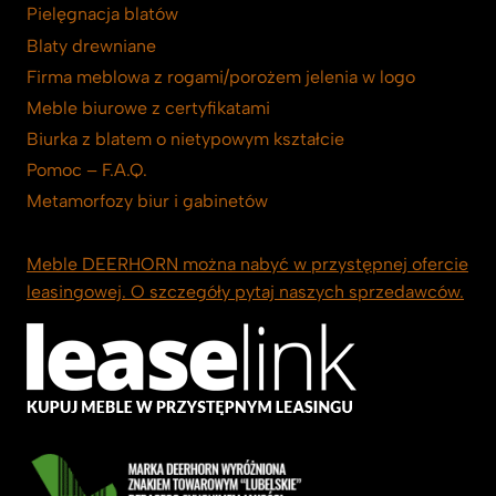
Pielęgnacja blatów
Blaty drewniane
Firma meblowa z rogami/porożem jelenia w logo
Meble biurowe z certyfikatami
Biurka z blatem o nietypowym kształcie
Pomoc – F.A.Q.
Metamorfozy biur i gabinetów
Meble DEERHORN można nabyć w przystępnej ofercie
leasingowej. O szczegóły pytaj naszych sprzedawców.