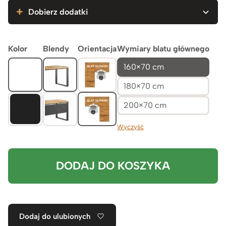
4.999zł
Dobierz dodatki
Kolor
Blendy
Orientacja
Wymiary blatu głównego
160×70 cm
180×70 cm
200×70 cm
Wyczyść
DODAJ DO KOSZYKA
Dodaj do ulubionych