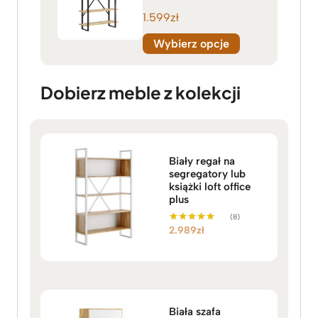
1.599
zł
Wybierz opcje
Dobierz meble z kolekcji
Biały regał na
segregatory lub
książki loft office
plus
(8)
2.989
zł
Oceniono
5.00
na 5
Biała szafa