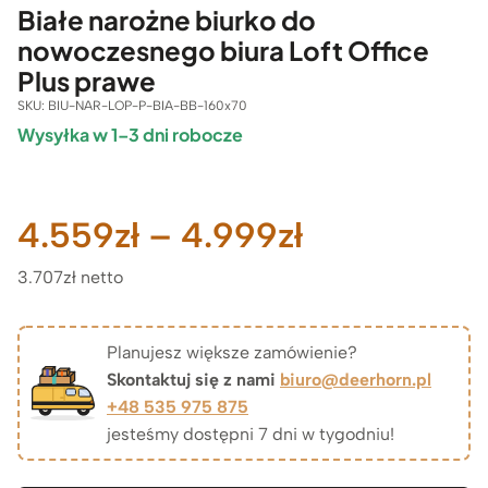
Białe narożne biurko do
nowoczesnego biura Loft Office
Plus prawe
SKU:
BIU-NAR-LOP-P-BIA-BB-160x70
Wysyłka w 1–3 dni robocze
Zakres
4.559
zł
–
4.999
zł
3.707zł netto
cen:
od
Planujesz większe zamówienie?
Skontaktuj się z nami
biuro@deerhorn.pl
4.559zł
+48 535 975 875
jesteśmy dostępni 7 dni w tygodniu!
do