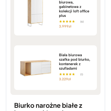
biurowa,
gabinetowa z
kolekcji loft office
plus
(6)
3.999
zł
Oceniono
5.00
na 5
Biała biurowa
szafka pod biurko,
kontenerek z
szufladami
(1)
3.229
zł
Oceniono
5.00
na 5
Biurko narożne białe z