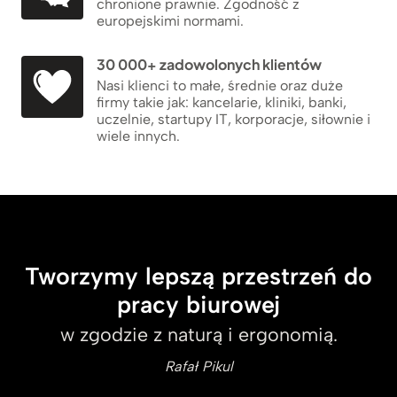
chronione prawnie. Zgodność z
europejskimi normami.
30 000+ zadowolonych klientów
Nasi klienci to małe, średnie oraz duże
firmy takie jak: kancelarie, kliniki, banki,
uczelnie, startupy IT, korporacje, siłownie i
wiele innych.
Tworzymy lepszą przestrzeń do
pracy biurowej
w zgodzie z naturą i ergonomią.
Rafał Pikul