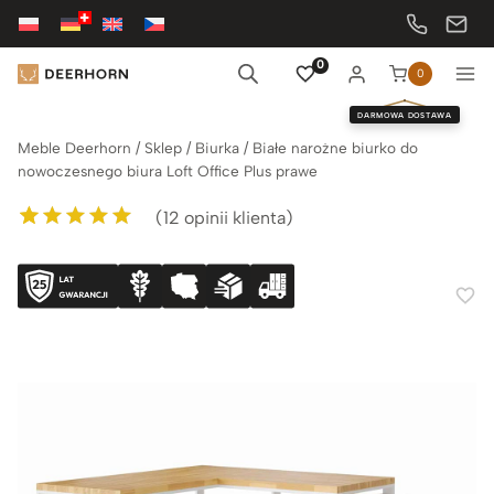
Przejdź
do
treści
0
0
DARMOWA DOSTAWA
Meble Deerhorn
/
Sklep
/
Biurka
/
Białe narożne biurko do
nowoczesnego biura Loft Office Plus prawe
(
12
opinii klienta)
Oceniony
12
5.00
na 5 na
podstawie
ocen klientów