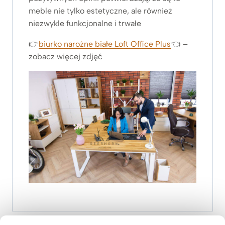
meble nie tylko estetyczne, ale również
niezwykle funkcjonalne i trwałe
👉
biurko narożne białe Loft Office Plus
👈 –
zobacz
więcej zdjęć