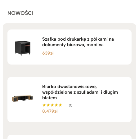
NOWOŚCI
Szafka pod drukarkę z półkami na
dokumenty biurowa, mobilna
639
zł
Biurko dwustanowiskowe,
współdzielone z szufladami i długim
blatem
(1)
8.479
zł
Oceniono
5.00
na 5