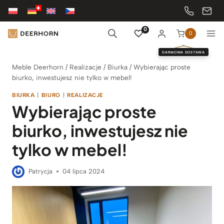
Przejdź
do
treści
0
0
DARMOWA DOSTAWA
Meble Deerhorn
/
Realizacje
/
Biurka
/
Wybierając proste
biurko, inwestujesz nie tylko w mebel!
BIURKA
|
BIURO
|
REALIZACJE
Wybierając proste
biurko, inwestujesz nie
tylko w mebel!
Patrycja
04 lipca 2024