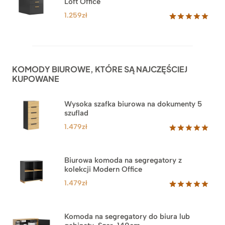
Loft Office
1.259
zł
Oceniony
52
5.00
na 5
na
podstawie
ocen
KOMODY BIUROWE, KTÓRE SĄ NAJCZĘŚCIEJ
klientów
KUPOWANE
Wysoka szafka biurowa na dokumenty 5
szuflad
1.479
zł
Oceniony
1
5.00
na 5
na
Biurowa komoda na segregatory z
podstawie
kolekcji Modern Office
oceny
klienta
1.479
zł
Oceniony
18
5.00
na 5
na
Komoda na segregatory do biura lub
podstawie