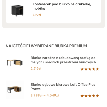
Kontenerek pod biurko na drukarkę,
mobilny
739
zł
NAJCZĘŚCIEJ WYBIERANE BIURKA PREMIUM
Biurko narożne z zabudowaną szafką do
małych i średnich przestrzeni biurowych
2.219
zł
Oceniony
1
5.00
na 5
na
Biurko dębowe biurowe Loft Office Plus
podstawie
Prawe
oceny
klienta
Zakres
3.999
zł
–
4.549
zł
cen:
Oceniony
71
5.00
na 5
od