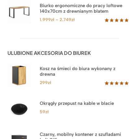
na
3.999zł
Biurko ergonomiczne do pracy loftowe
podstawie
140x70cm z drewnianym blatem
do
ocen
klientów
4.549zł
Zakres
1.999
zł
–
2.749
zł
cen:
Oceniony
92
5.00
na 5
od
na
1.999zł
podstawie
do
ocen
ULUBIONE AKCESORIA DO BIUREK
klientów
2.749zł
Kosz na śmieci do biura wykonany z
drewna
299
zł
Oceniony
33
5.00
na 5
na
Okrągły przepust na kable w blacie
podstawie
ocen
59
zł
klientów
Czarny, mobilny kontener z szufladami