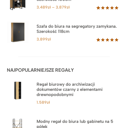
ocen
PROM
klientów
Zakres
3.489
zł
–
3.879
zł
cen:
Oceniony
44
5.00
na 5
od
na
3.489zł
Szafa do biura na segregatory zamykana.
podstawie
Szerokość 118cm
do
ocen
klientów
3.879zł
3.899
zł
Oceniony
62
5.00
na 5
na
podstawie
ocen
NAJPOPULARNIEJSZE REGAŁY
klientów
Regał biurowy do archiwizacji
dokumentów czarny z elementami
drewnopodobnymi
1.589
zł
Modny regał do biura lub gabinetu na 5
półek