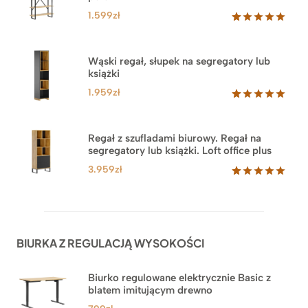
1.599
zł
Oceniony
46
5.00
na 5
na
Wąski regał, słupek na segregatory lub
podstawie
książki
ocen
klientów
1.959
zł
Oceniony
35
5.00
na 5
na
Regał z szufladami biurowy. Regał na
podstawie
segregatory lub książki. Loft office plus
ocen
klientów
3.959
zł
Oceniony
45
5.00
na 5
na
podstawie
ocen
BIURKA Z REGULACJĄ WYSOKOŚCI
klientów
Biurko regulowane elektrycznie Basic z
blatem imitującym drewno