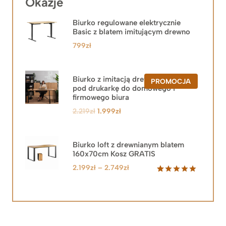
Okazje
Biurko regulowane elektrycznie
Basic z blatem imitującym drewno
799
zł
Biurko z imitacją drewna z szafką
PRODUKT
PROMOCJA
pod drukarkę do domowego i
W
PROMOCJ
firmowego biura
Pierwotna
Aktualna
2.219
zł
1.999
zł
cena
cena
wynosiła:
wynosi:
2.219zł.
1.999zł.
Biurko loft z drewnianym blatem
160x70cm Kosz GRATIS
Zakres
2.199
zł
–
2.749
zł
cen:
Oceniony
92
5.00
na 5
od
na
2.199zł
podstawie
do
ocen
klientów
2.749zł