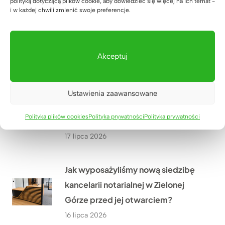
polityką dotyczącą plików cookie, aby dowiedzieć się więcej na ich temat -
i w każdej chwili zmienić swoje preferencje.
Jak dopasowaliśmy biurko
regulowane do wnęki w domu Pana
Grzegorza niedaleko Rzeszowa?
Akceptuj
18 lipca 2026
Jak stworzyliśmy duże stanowisko
Ustawienia zaawansowane
pracy dla 4 osób w firmie WOMAR
Polityka plików cookies
Polityka prywatności
Polityka prywatności
HVAC w Krakowie?
17 lipca 2026
Jak wyposażyliśmy nową siedzibę
kancelarii notarialnej w Zielonej
Górze przed jej otwarciem?
16 lipca 2026