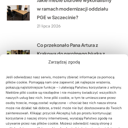
Jakie meble biurowe wykonaliśmy
w ramach modernizacji oddziału
PGE w Szczecinie?
21 lipca 2026
Co przekonało Pana Artura z
Krakowa do narożnego biurka z
dębowym blatem?
Zarządzaj zgodą
20 lipca 2026
Jeśli odwiedzasz nasz serwis, możemy zbierać informacje za pomocą
plików cookie. Pomagają nam one zapewnić jak najlepsze wrażenia,
pokazują najistotniejsze funkcje - i ułatwiają Państwu korzystanie z witryny.
Jak urządzić nowoczesny gabinet
Niektóre pliki cookie są niezbędne i nie możemy świadczyć wszystkich
w małym pomieszczeniu? Historia
naszych usług bez nich. Inne pliki cookie, w tym te umieszczane przez
osoby trzecie, mogą zostać wyłączone - chociaż bez nich nasza strona
Pana Wojciecha z Biłgoraja
może nie działać tak dobrze, a treść może nie być dostosowana do Twoich
zainteresowań. Klikając przycisk Akceptuj lub po prostu kontynuując
19 lipca 2026
korzystanie z naszej strony internetowej, wyrażają Państwo zgodę na
używanie przez nas plików cookie. Możesz odwiedzić naszą stronę z