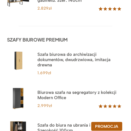
gabinetu. Szer. 140cm
ocen
klientów
2.829
zł
Oceniony
42
5.00
na 5
na
podstawie
ocen
SZAFY BIUROWE PREMIUM
klientów
Szafa biurowa do archiwizacji
dokumentów, dwudrzwiowa, imitacja
drewna
1.699
zł
Biurowa szafa na segregatory z kolekcji
Modern Office
2.999
zł
Oceniony
47
5.00
na 5
na
Szafa do biura na ubrania i segregatory.
PROD
PROMOCJA
podstawie
Szerokość 100cm
W