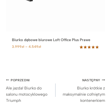
Biurko dębowe biurowe Loft Office Plus Prawe
Z
3.999
zł
–
4.549
zł
a
Oceniony
71
5.00
na 5
k
na
r
podstawie
e
ocen
klientów
s
Nawigacja
c
POPRZEDNI
NASTĘPNY
e
wpisu
Ale jazda! Biurko do
Biurko krótkie z
n
salonu motocyklowego
maksymalnie cofniętym
:
Triumph
kontenerkiem
o
d