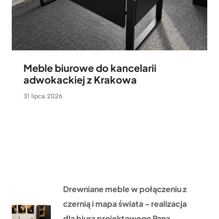
Meble biurowe do kancelarii
adwokackiej z Krakowa
31 lipca 2026
Drewniane meble w połączeniu z
czernią i mapa świata – realizacja
dla biura projektowego Pana