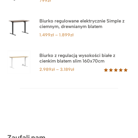
799
zł
Biurko regulowane elektrycznie Simple z
ciemnym, drewnianym blatem
Zakres
1.499
zł
–
1.899
zł
cen:
od
1.499zł
Biurko z regulacją wysokości białe z
cienkim blatem slim 160x70cm
do
1.899zł
Zakres
2.989
zł
–
3.189
zł
cen:
Oceniony
8
5.00
na 5
od
na
2.989zł
podstawie
do
ocen
klientów
3.189zł
Zaufali nam