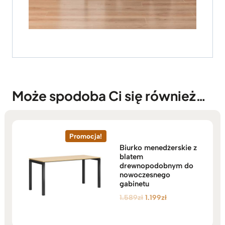
Może spodoba Ci się również…
Promocja!
Biurko menedżerskie z
blatem
drewnopodobnym do
nowoczesnego
gabinetu
Pierwotna
Aktualna
1.589
zł
1.199
zł
cena
cena
wynosiła:
wynosi: