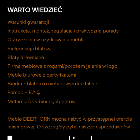
WARTO WIEDZIEĆ
Warunki gwarancji
Instrukcja: montaż, regulacja i praktyczne porady
Ostrzeżenia w użytkowaniu mebli
Pielęgnacja blatów
Blaty drewniane
Firma meblowa z rogami/porożem jelenia w logo
Meble biurowe z certyfikatami
Biurka z blatem o nietypowym kształcie
Pomoc – F.A.Q.
Metamorfozy biur i gabinetów
Meble DEERHORN można nabyć w przystępnej ofercie
leasingowej. O szczegóły pytaj naszych sprzedawców.