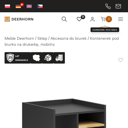
Przejdź
do
treści
0
0
DARMOWA DOSTAWA
Meble Deerhorn
/
Sklep
/
Akcesoria do biurek
/
Kontenerek pod
biurko na drukarkę, mobilny