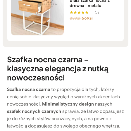
Biała szafka nocna z
drewna i metalu
(7)
Pierwotna
Aktualna
839
zł
669
zł
Oceniono
5.00
cena
cena
na 5
wynosiła:
wynosi:
839zł.
669zł.
Szafka nocna czarna –
klasyczna elegancja z nutką
nowoczesności
Szafka nocna czarna
to propozycja dla tych, którzy
cenią sobie klasyczny wygląd o wyraźnych akcentach
nowoczesności.
Minimalistyczny design
naszych
szafek nocnych czarnych
sprawia, że łatwo dopasujesz
je do różnych stylów aranżacyjnych, a na pewno z
łatwością dopasujesz do swojego obecnego wnętrza.