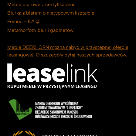
Meble biurowe z certyfikatami
Biurka z blatem o nietypowym kształcie
Pomoc – F.A.Q.
Metamorfozy biur i gabinetów
Meble DEERHORN można nabyć w przystępnej ofercie
leasingowej. O szczegóły pytaj naszych sprzedawców.