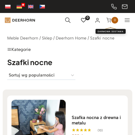
Przejdź
do
treści
0
0
DARMOWA DOSTAWA
Meble Deerhorn
/
Sklep
/
Deerhorn Home
/
Szafki nocne
Kategorie
Szafki nocne
Szafka nocna z drewna i
metalu
(10)