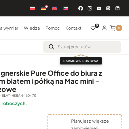
0
a wymiar
Wiedza
Pomoc
Kontakt
0
Wyszukiwarka
produktów
DARMOWA DOSTAWA
gnerskie Pure Office do biura z
 blatem i półką na Mac mini –
zowe
-BLAT-HEBAN-160×70
i roboczych.
Planujesz większe
zamówienie?