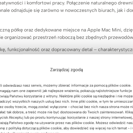
reatywności i komfortowi pracy. Połączenie naturalnego drewn
konale odnajduje się zarówno w nowoczesnych biurach, jak i
yczną półkę oraz dedykowane miejsce na Apple Mac Mini, dzi
ie organizować przestrzeń roboczą bez zbędnych przewodów i
tykę, funkcjonalność oraz dopracowany detal – charakteryst
Zarządzaj zgodą
owanego:
li odwiedzasz nasz serwis, możemy zbierać informacje za pomocą plików cookie.
agają nam one zapewnić jak najlepsze wrażenia, pokazują najistotniejsze funkcje 
twiają Państwu korzystanie z witryny. Niektóre pliki cookie są niezbędne i nie moż
adczyć wszystkich naszych usług bez nich. Inne pliki cookie, w tym te umieszcza
ez osoby trzecie, mogą zostać wyłączone - chociaż bez nich nasza strona może n
ałać tak dobrze, a treść może nie być dostosowana do Twoich zainteresowań. Klika
ycisk Akceptuj lub po prostu kontynuując korzystanie z naszej strony internetowej,
ażają Państwo zgodę na używanie przez nas plików cookie. Możesz odwiedzić nas
onę z polityką dotyczącą plików cookie, aby dowiedzieć się więcej na ich temat - i