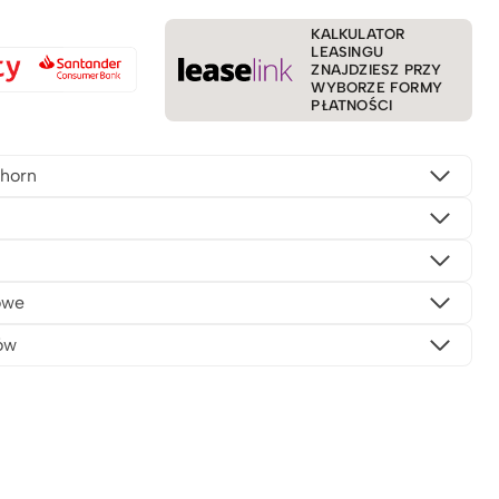
KALKULATOR
LEASINGU
ZNAJDZIESZ PRZY
WYBORZE FORMY
PŁATNOŚCI
horn
owe
ów