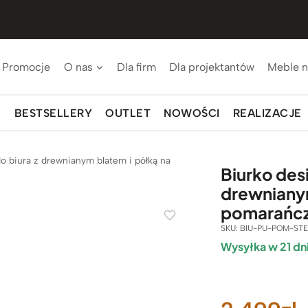
Promocje
O nas
Dla firm
Dla projektantów
Meble n
BESTSELLERY
OUTLET
NOWOŚCI
REALIZACJE
do biura z drewnianym blatem i półką na
Biurko desi
drewnianym
pomarańc
SKU:
BIU-PU-POM-STE
Wysyłka w 21 dn