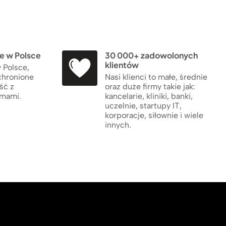
 w Polsce
30 000+ zadowolonych
klientów
 Polsce,
chronione
Nasi klienci to małe, średnie
ść z
oraz duże firmy takie jak:
rmami.
kancelarie, kliniki, banki,
uczelnie, startupy IT,
korporacje, siłownie i wiele
innych.