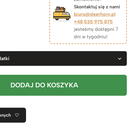
Skontaktuj się z nami
biuro@deerhorn.pl
+48 535 975 875
jesteśmy dostępni 7
dni w tygodniu!
atki
DODAJ DO KOSZYKA
onych