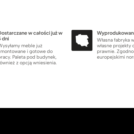
Dostarczane w całości już w
Wyprodukowane
 dni
Własna fabryka w
Wysyłamy meble już
własne projekty 
zmontowane i gotowe do
prawnie. Zgodno
pracy. Paleta pod budynek,
europejskimi no
ównież z opcją wniesienia.