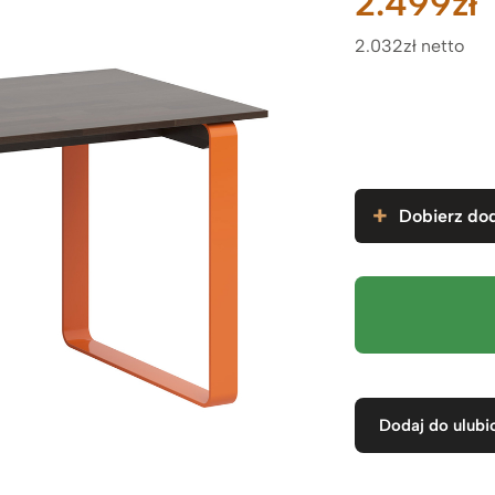
2.499
zł
2.032zł netto
Dobierz dod
Dodaj do ulubi