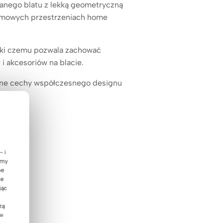
ianego blatu z lekką geometryczną
 domowych przestrzeniach home
ęki czemu pozwala zachować
 akcesoriów na blacie.
yczne cechy współczesnego designu
- i
emy
ne
ie
jąc
zą
 w