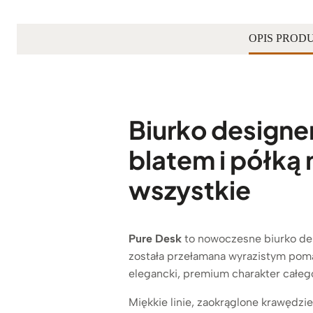
OPIS PROD
Biurko designe
blatem i półką
wszystkie
Pure Desk
to nowoczesne biurko des
została przełamana wyrazistym poma
elegancki, premium charakter całego
Miękkie linie, zaokrąglone krawęd