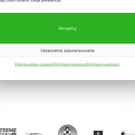
dej chwili zmienić swoje preferencje.
 akcesoria NIE są częścią zestawu. Można dokupić je w zak
soriów do biurka
latu w dowolnym wymiarze
Akceptuj
ach, do samodzielnego montażu
Ustawienia zaawansowane
Polityka plików cookies
Polityka prywatności
Polityka prywatności