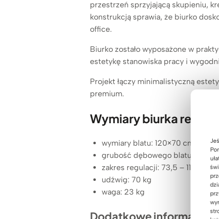
przestrzeń sprzyjającą skupieniu, k
konstrukcją sprawia, że biurko dos
office.
Biurko zostało wyposażone w prakt
estetykę stanowiska pracy i wygodn
Projekt łączy minimalistyczną este
premium.
Wymiary biurka regul
Jeś
wymiary blatu: 120×70 cm
Pom
grubość dębowego blatu: 1,8 cm
uła
zakres regulacji: 73,5 – 118 cm
świ
prz
udźwig: 70 kg
dzi
waga: 23 kg
prz
wyr
str
Dodatkowe informacje: