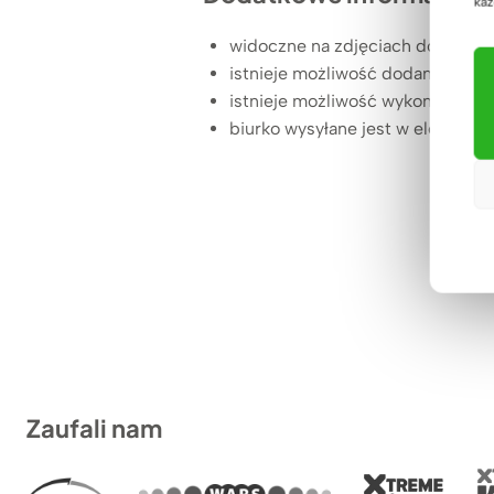
każ
widoczne na zdjęciach dodatkowe
istnieje możliwość dodania akce
istnieje możliwość wykonania b
biurko wysyłane jest w element
Zaufali nam