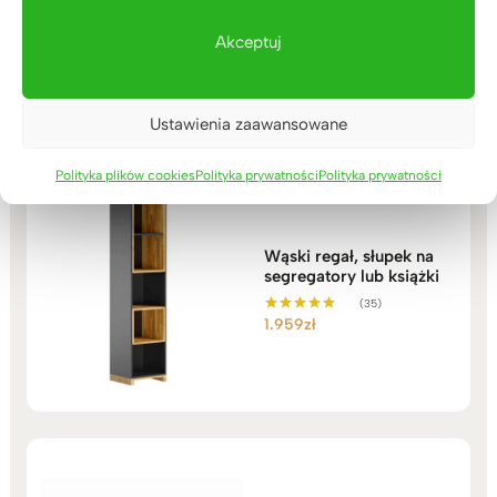
segregatory z kolekcji
Modern Office
Akceptuj
(18)
1.479
zł
Oceniono
5.00
na 5
Ustawienia zaawansowane
Polityka plików cookies
Polityka prywatności
Polityka prywatności
Wąski regał, słupek na
segregatory lub książki
(35)
1.959
zł
Oceniono
5.00
na 5