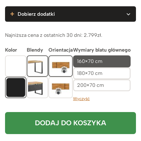
3.699zł
Dobierz dodatki
Najniższa cena z ostatnich 30 dni:
2.799
zł
.
Kolor
Blendy
Orientacja
Wymiary blatu głównego
160×70 cm
180×70 cm
200×70 cm
Wyczyść
DODAJ DO KOSZYKA