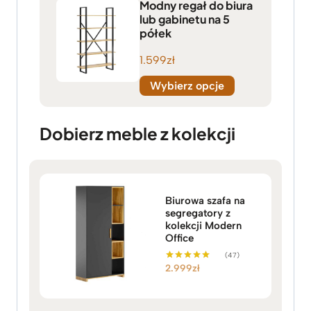
Modny regał do biura
lub gabinetu na 5
półek
1.599
zł
Wybierz opcje
Dobierz meble z kolekcji
Biurowa szafa na
segregatory z
kolekcji Modern
Office
(47)
2.999
zł
Oceniono
5.00
na 5