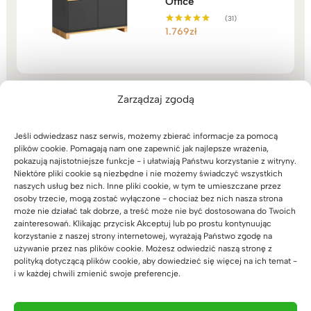
Office
(31)
1.769
zł
Oceniono
5.00
na 5
Zarządzaj zgodą
Nowoczesna szafa do
Jeśli odwiedzasz nasz serwis, możemy zbierać informacje za pomocą
biura na segregatory z
plików cookie. Pomagają nam one zapewnić jak najlepsze wrażenia,
kolekcji Modern Office
pokazują najistotniejsze funkcje - i ułatwiają Państwu korzystanie z witryny.
Niektóre pliki cookie są niezbędne i nie możemy świadczyć wszystkich
(38)
naszych usług bez nich. Inne pliki cookie, w tym te umieszczane przez
2.999
zł
Oceniono
osoby trzecie, mogą zostać wyłączone - chociaż bez nich nasza strona
5.00
na 5
może nie działać tak dobrze, a treść może nie być dostosowana do Twoich
zainteresowań. Klikając przycisk Akceptuj lub po prostu kontynuując
korzystanie z naszej strony internetowej, wyrażają Państwo zgodę na
używanie przez nas plików cookie. Możesz odwiedzić naszą stronę z
polityką dotyczącą plików cookie, aby dowiedzieć się więcej na ich temat -
i w każdej chwili zmienić swoje preferencje.
Biurowa komoda na