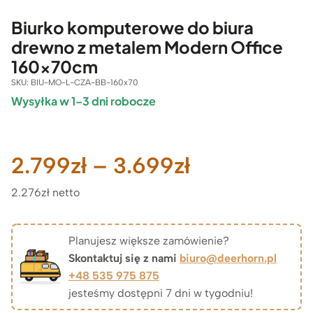
Biurko komputerowe do biura
drewno z metalem Modern Office
160x70cm
SKU:
BIU-MO-L-CZA-BB-160x70
Wysyłka w 1–3 dni robocze
Zakres
2.799
zł
–
3.699
zł
2.276zł netto
cen:
od
Planujesz większe zamówienie?
Skontaktuj się z nami
biuro@deerhorn.pl
2.799zł
+48 535 975 875
jesteśmy dostępni 7 dni w tygodniu!
do