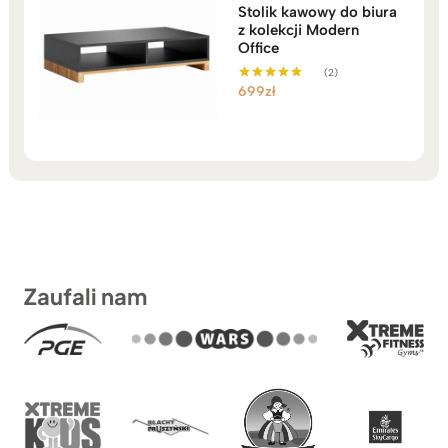
Stolik kawowy do biura
z kolekcji Modern
Office
(2)
699
zł
Oceniono
5.00
na 5
Zaufali nam