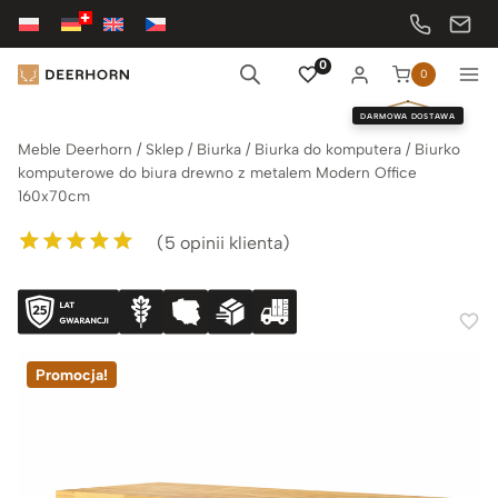
Przejdź
do
treści
0
0
DARMOWA DOSTAWA
Meble Deerhorn
/
Sklep
/
Biurka
/
Biurka do komputera
/
Biurko
komputerowe do biura drewno z metalem Modern Office
160x70cm
(
5
opinii klienta)
Oceniony
5
5.00
na 5 na
podstawie
ocen klientów
Promocja!