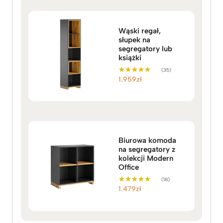
Wąski regał,
słupek na
segregatory lub
książki
(35)
1.959
zł
Oceniono
5.00
na 5
Biurowa komoda
na segregatory z
kolekcji Modern
Office
(18)
1.479
zł
Oceniono
5.00
na 5