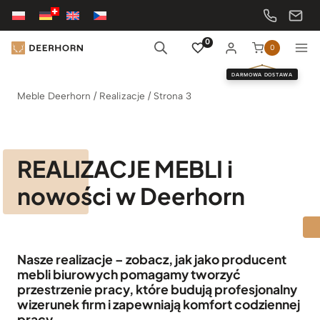
Przejdź
do
treści
0
0
DARMOWA DOSTAWA
Meble Deerhorn
/
Realizacje
/
Strona 3
REALIZACJE MEBLI i
nowości w Deerhorn
Nasze realizacje – zobacz, jak jako producent
mebli biurowych pomagamy tworzyć
przestrzenie pracy, które budują profesjonalny
wizerunek firm i zapewniają komfort codziennej
pracy.