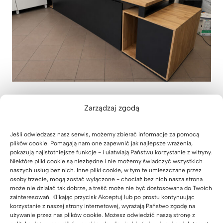
Duże 3-metrowe biurko
Zarządzaj zgodą
dwustanowiskowe dla salonu stolarki
okiennej AR-MOT z Wołomina
Jeśli odwiedzasz nasz serwis, możemy zbierać informacje za pomocą
plików cookie. Pomagają nam one zapewnić jak najlepsze wrażenia,
(niedaleko Warszawy)
pokazują najistotniejsze funkcje - i ułatwiają Państwu korzystanie z witryny.
21 maja 2026
Niektóre pliki cookie są niezbędne i nie możemy świadczyć wszystkich
naszych usług bez nich. Inne pliki cookie, w tym te umieszczane przez
osoby trzecie, mogą zostać wyłączone - chociaż bez nich nasza strona
może nie działać tak dobrze, a treść może nie być dostosowana do Twoich
zainteresowań. Klikając przycisk Akceptuj lub po prostu kontynuując
korzystanie z naszej strony internetowej, wyrażają Państwo zgodę na
używanie przez nas plików cookie. Możesz odwiedzić naszą stronę z