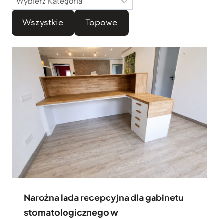
a
Wszystkie
Topowe
t
e
g
o
r
i
e
Narożna lada recepcyjna dla gabinetu
stomatologicznego w