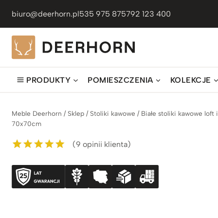
Przejdź
biuro@deerhorn.pl
535 975 875
792 123 400
do
treści
PRODUKTY
POMIESZCZENIA
KOLEKCJE
Meble Deerhorn
/
Sklep
/
Stoliki kawowe
/
Białe stoliki kawowe lof
70x70cm
(
9
opinii klienta)
Oceniony
9
5.00
na 5 na
podstawie
ocen
klientów