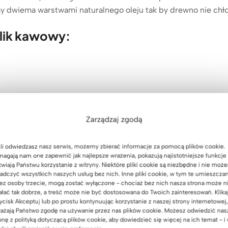
 dwiema warstwami naturalnego oleju tak by drewno nie chło
lik kawowy:
zy
Zarządzaj zgodą
olik kawowy:
li odwiedzasz nasz serwis, możemy zbierać informacje za pomocą plików cookie.
agają nam one zapewnić jak najlepsze wrażenia, pokazują najistotniejsze funkcje 
twiają Państwu korzystanie z witryny. Niektóre pliki cookie są niezbędne i nie moż
adczyć wszystkich naszych usług bez nich. Inne pliki cookie, w tym te umieszcza
ez osoby trzecie, mogą zostać wyłączone - chociaż bez nich nasza strona może n
ałać tak dobrze, a treść może nie być dostosowana do Twoich zainteresowań. Klika
ycisk Akceptuj lub po prostu kontynuując korzystanie z naszej strony internetowej,
ażają Państwo zgodę na używanie przez nas plików cookie. Możesz odwiedzić nas
onę z polityką dotyczącą plików cookie, aby dowiedzieć się więcej na ich temat - i
płozy