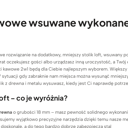
kawowe wsuwane wykonane 
e rozwiązanie na dodatkowy, mniejszy stolik loft, wsuwany pod
rat oczekujesz gości albo urządzasz inną uroczystość, a Twój 
toliki kawowe 2w1 będą dla Ciebie najlepszym wyborem. Większ
 sytuacji gdy zabraknie nam miejsca można wysunąć mniejszy s
ik z drewna i metalu wysuwasz, kiedy jest Ci naprawdę potrz
oft – co je wyróżnia?
drewna
o grubości 18 mm – masz pewność solidnego wykonani
sujemy wyjątkowo precyzyjne narzędzia dzięki temu nasze me
doskonale, a do tego bardzo dobrze zabezpiecza stal