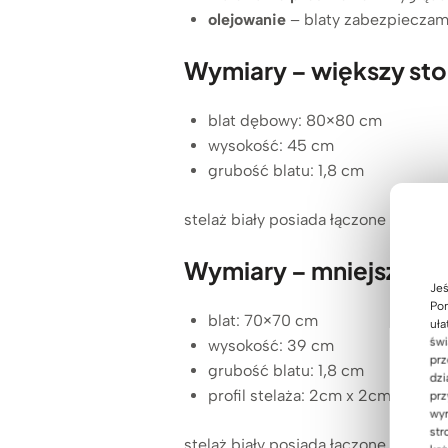
olejowanie
– blaty zabezpieczamy
Wymiary – większy sto
blat dębowy: 80×80 cm
wysokość: 45 cm
grubość blatu: 1,8 cm
stelaż biały posiada łączone trzy pło
Wymiary – mniejszy st
Jeś
Pom
blat: 70×70 cm
uła
świ
wysokość: 39 cm
prz
grubość blatu: 1,8 cm
dzi
profil stelaża: 2cm x 2cm
prz
wyr
str
stelaż biały posiada łączone cztery 