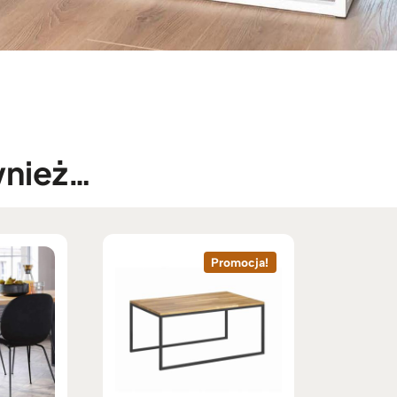
wnież…
Promocja!