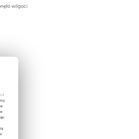
nęło wilgoci
- i
emy
ne
ie
jąc
zą
 w