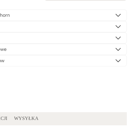
horn
owe
ów
CJI
WYSYŁKA