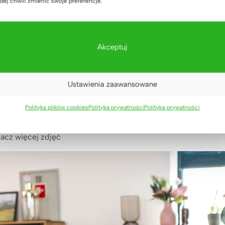
dej chwili zmienić swoje preferencje.
Akceptuj
urierską zapakowane w całości. Po rozpakowaniu można od raz
 akcesoria NIE są częścią zestawu
Ustawienia zaawansowane
Polityka plików cookies
Polityka prywatności
Polityka prywatności
b rozmiarze? Zadzwoń lub napisz do nas. Mamy bardzo wiele w
acz więcej zdjęć