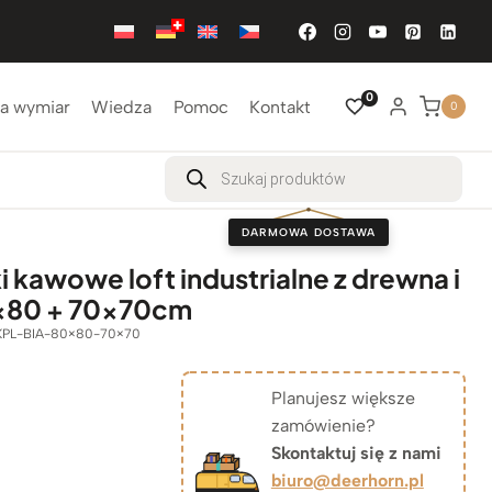
0
a wymiar
Wiedza
Pomoc
Kontakt
0
Wyszukiwarka
produktów
DARMOWA DOSTAWA
ki kawowe loft industrialne z drewna i
×80 + 70x70cm
PL-BIA-80×80-70×70
Planujesz większe
zamówienie?
Skontaktuj się z nami
biuro@deerhorn.pl