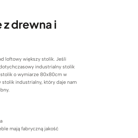
z drewna i
 loftowy większy stolik. Jeśli
dotychczasowy industrialny stolik
y stolik o wymiarze 80x80cm w
tolik industrialny, który daje nam
ebny.
a
ble mają fabryczną jakość