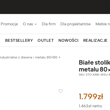
Promocje
O nas
Dla firm
Dla projektantów
Meble n
BESTSELLERY
OUTLET
NOWOŚCI
REALIZACJE
t industrialne z drewna i metalu 80×80 +
Białe stoli
metalu 80
SKU:
STO-KAW-WSU-K
1.799
zł
1.463zł netto