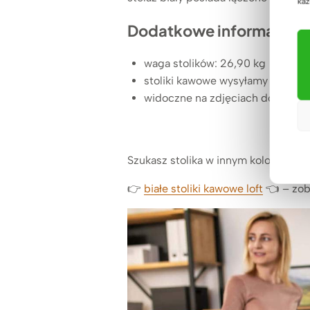
każ
Dodatkowe informacje:
waga stolików: 26,90 kg
stoliki kawowe wysyłamy firmą k
widoczne na zdjęciach dodatkowe
Szukasz stolika w innym kolorze lu
👉
białe stoliki kawowe loft
👈 – zob