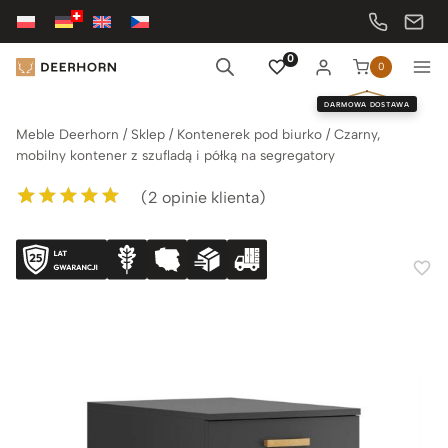
Przejdź
do
treści
0
0
DARMOWA DOSTAWA
Meble Deerhorn
/
Sklep
/
Kontenerek pod biurko
/
Czarny,
mobilny kontener z szufladą i półką na segregatory
(
2
opinie klienta)
Oceniony
2
5.00
na 5 na
podstawie
ocen klientów