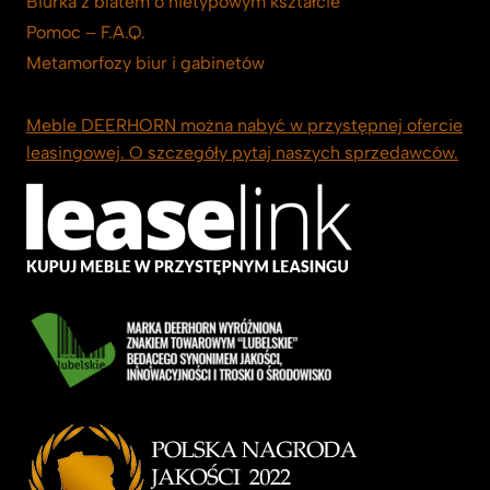
Biurka z blatem o nietypowym kształcie
Pomoc – F.A.Q.
Metamorfozy biur i gabinetów
Meble DEERHORN można nabyć w przystępnej ofercie
leasingowej. O szczegóły pytaj naszych sprzedawców.