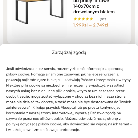
do pracy loftowe
140x70cm z
drewnianym blatem
(92)
Zakres
1.999
zł
–
2.749
zł
Oceniono
5.00
cen:
na 5
od
1.999zł
do
Zarządzaj zgodą
2.749zł
Jeśli odwiedzasz nasz serwis, możemy zbierać informacje za pomocą
Mobilny kontener z
plików cookie. Pomagają nam one zapewnić jak najlepsze wrażenia,
szufladami biały.
pokazują najistotniejsze funkcje - i ułatwiają Państwu korzystanie z witryny.
Kontenerek do biurka
Niektóre pliki cookie są niezbędne i nie możemy świadczyć wszystkich
(18)
naszych usług bez nich. Inne pliki cookie, w tym te umieszczane przez
1.259
zł
Oceniono
osoby trzecie, mogą zostać wyłączone - chociaż bez nich nasza strona
5.00
może nie działać tak dobrze, a treść może nie być dostosowana do Twoich
na 5
zainteresowań. Klikając przycisk Akceptuj lub po prostu kontynuując
korzystanie z naszej strony internetowej, wyrażają Państwo zgodę na
używanie przez nas plików cookie. Możesz odwiedzić naszą stronę z
polityką dotyczącą plików cookie, aby dowiedzieć się więcej na ich temat -
i w każdej chwili zmienić swoje preferencje.