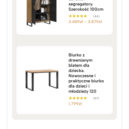
segregatory.
Szerokość 100cm
(44)
Z
3.489
zł
–
3.879
zł
Oceniono
5.00
a
na 5
k
r
e
s
Biurko z
c
drewnianym
blatem dla
e
dziecka.
n
Nowoczesne i
:
praktyczne biurko
o
dla dzieci i
młodzieży 120
d
3
(57)
1.799
zł
.
Oceniono
5.00
4
na 5
8
9