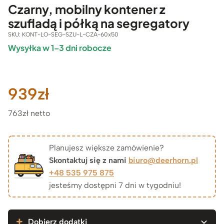
Czarny, mobilny kontener z
szufladą i półką na segregatory
SKU:
KONT-LO-SEG-SZU-L-CZA-60x50
Wysyłka w 1–3 dni robocze
939
zł
763zł netto
Planujesz większe zamówienie?
Skontaktuj się z nami
biuro@deerhorn.pl
+48 535 975 875
jesteśmy dostępni 7 dni w tygodniu!
Dobierz dodatki