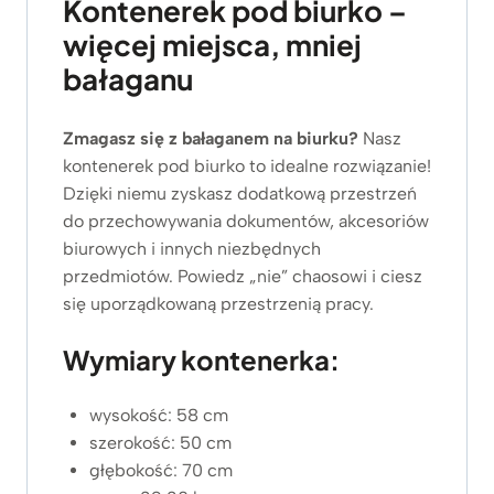
z
Kontenerek pod biurko –
ł
więcej miejsca, mniej
d
bałaganu
o
3
.
Zmagasz się z bałaganem na biurku?
Nasz
8
kontenerek pod biurko to idealne rozwiązanie!
7
Dzięki niemu zyskasz dodatkową przestrzeń
9
z
do przechowywania dokumentów, akcesoriów
ł
biurowych i innych niezbędnych
przedmiotów. Powiedz „nie” chaosowi i ciesz
się uporządkowaną przestrzenią pracy.
Wymiary kontenerka:
wysokość: 58 cm
szerokość: 50 cm
głębokość: 70 cm