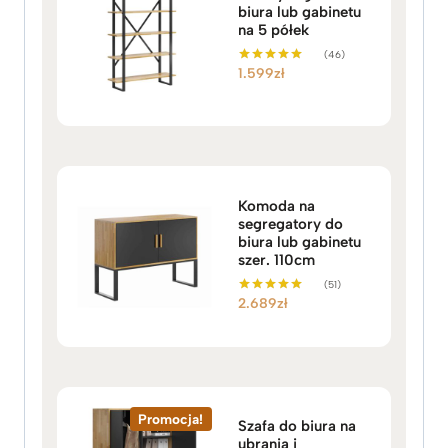
biura lub gabinetu
na 5 półek
(46)
1.599
zł
Oceniono
5.00
na 5
Komoda na
segregatory do
biura lub gabinetu
szer. 110cm
(51)
2.689
zł
Oceniono
5.00
na 5
Promocja!
Szafa do biura na
ubrania i