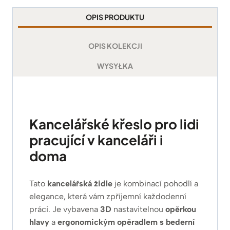
OPIS PRODUKTU
OPIS KOLEKCJI
WYSYŁKA
Kancelářské křeslo pro lidi
pracující v kanceláři i
doma
Tato
kancelářská židle
je kombinací pohodlí a
elegance, která vám zpříjemní každodenní
práci. Je vybavena
3D
nastavitelnou
opěrkou
hlavy
a
ergonomickým opěradlem s bederní