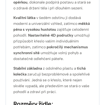
opěrkou
, dokonale podpírá postavu a stará se
o zdravé držení těla i při dlouhém sezení.
Kvalitní látka
v šedém odstínu jí dodává
moderní a univerzální vzhled, zatímco
měkká
pěna s vysokou hustotou
zajišťuje celodenní
pohodlí.
Nastavitelné 4D područky
umožňují
přizpůsobit křeslo vašim individuálním
potřebám, zatímco
pokročilý mechanismus
synchronní sítě
umožňuje volný pohyb a
dostatečné odlehčení páteře.
Stabilní základna
z odolného plastu a
tichá
kolečka
zaručují bezproblémové a spolehlivé
používání. Jedná se o křeslo, které nejen
skvěle vypadá, ale především se stará o vaše
pohodlí a zdraví při práci.
Rozměry židle: