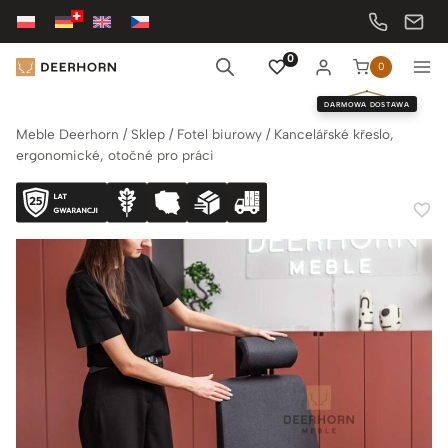
Przejdź
do
treści
0
0
DARMOWA DOSTAWA
Meble Deerhorn
/
Sklep
/
Fotel biurowy
/
Kancelářské křeslo,
ergonomické, otočné pro práci