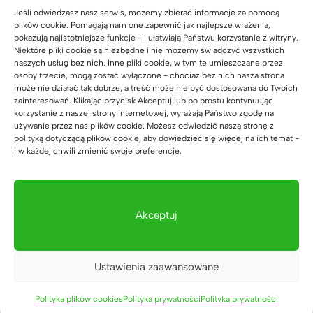
Jeśli odwiedzasz nasz serwis, możemy zbierać informacje za pomocą
plików cookie. Pomagają nam one zapewnić jak najlepsze wrażenia,
25 lat gwarancji
pokazują najistotniejsze funkcje - i ułatwiają Państwu korzystanie z witryny.
Używamy najlepszych materiałów –
Niektóre pliki cookie są niezbędne i nie możemy świadczyć wszystkich
leżakowanego dębu, stali i polskich płyt
naszych usług bez nich. Inne pliki cookie, w tym te umieszczane przez
meblowych. Świadczymy serwis
osoby trzecie, mogą zostać wyłączone - chociaż bez nich nasza strona
pogwarancyjny.
może nie działać tak dobrze, a treść może nie być dostosowana do Twoich
zainteresowań. Klikając przycisk Akceptuj lub po prostu kontynuując
korzystanie z naszej strony internetowej, wyrażają Państwo zgodę na
Dostarczane w całości już w 5 dni
używanie przez nas plików cookie. Możesz odwiedzić naszą stronę z
Wysyłamy meble już zmontowane i gotowe
polityką dotyczącą plików cookie, aby dowiedzieć się więcej na ich temat -
do pracy. Paleta pod budynek, również z
i w każdej chwili zmienić swoje preferencje.
opcją wniesienia.
Wyprodukowane w Polsce
Własna fabryka w Polsce, własne projekty
Akceptuj
chronione prawnie. Zgodność z
europejskimi normami.
Ustawienia zaawansowane
30 000+ zadowolonych klientów
Nasi klienci to małe, średnie oraz duże
Polityka plików cookies
Polityka prywatności
Polityka prywatności
firmy takie jak: kancelarie, kliniki, banki,