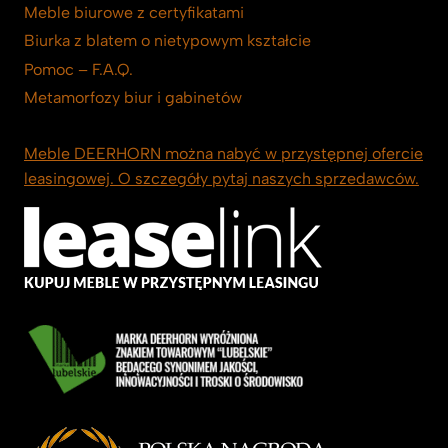
Meble biurowe z certyfikatami
Biurka z blatem o nietypowym kształcie
Pomoc – F.A.Q.
Metamorfozy biur i gabinetów
Meble DEERHORN można nabyć w przystępnej ofercie
leasingowej. O szczegóły pytaj naszych sprzedawców.