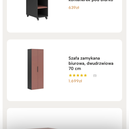
639
zł
Szafa zamykana
biurowa, dwudrzwiowa
70 cm
(1)
1.699
zł
Oceniono
5.00
na 5