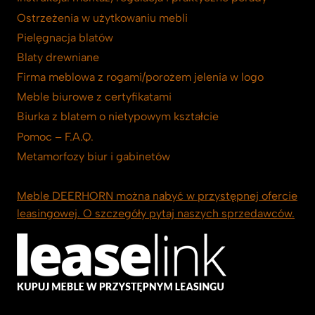
Ostrzeżenia w użytkowaniu mebli
Pielęgnacja blatów
Blaty drewniane
Firma meblowa z rogami/porożem jelenia w logo
Meble biurowe z certyfikatami
Biurka z blatem o nietypowym kształcie
Pomoc – F.A.Q.
Metamorfozy biur i gabinetów
Meble DEERHORN można nabyć w przystępnej ofercie
leasingowej. O szczegóły pytaj naszych sprzedawców.