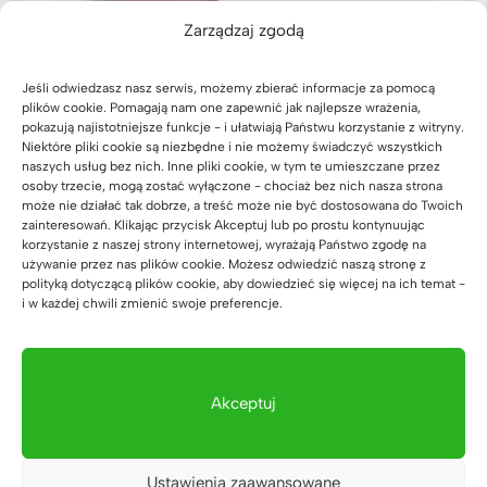
Biurko klasyczne,
proste do biura
Zarządzaj zgodą
1.589
zł
Jeśli odwiedzasz nasz serwis, możemy zbierać informacje za pomocą
plików cookie. Pomagają nam one zapewnić jak najlepsze wrażenia,
pokazują najistotniejsze funkcje - i ułatwiają Państwu korzystanie z witryny.
Niektóre pliki cookie są niezbędne i nie możemy świadczyć wszystkich
naszych usług bez nich. Inne pliki cookie, w tym te umieszczane przez
osoby trzecie, mogą zostać wyłączone - chociaż bez nich nasza strona
może nie działać tak dobrze, a treść może nie być dostosowana do Twoich
zainteresowań. Klikając przycisk Akceptuj lub po prostu kontynuując
korzystanie z naszej strony internetowej, wyrażają Państwo zgodę na
Regał dla firm
używanie przez nas plików cookie. Możesz odwiedzić naszą stronę z
Corporate z 11 półkami,
polityką dotyczącą plików cookie, aby dowiedzieć się więcej na ich temat -
80 cm
i w każdej chwili zmienić swoje preferencje.
(1)
1.479
zł
Oceniono
5.00
na 5
Akceptuj
Ustawienia zaawansowane