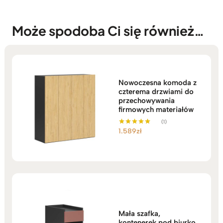
Może spodoba Ci się również…
Nowoczesna komoda z
czterema drzwiami do
przechowywania
firmowych materiałów
(1)
1.589
zł
Oceniono
5.00
na 5
Mała szafka,
kontenerek pod biurko