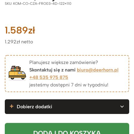
SKU:
KOM-CO-CZA-FRO03-4D-122×110
1.589
zł
1.292zł netto
Planujesz większe zamówienie?
Skontaktuj się z nami
biuro@deerhorn.pl
+48 535 975 875
jesteśmy dostępni 7 dni w tygodniu!
Dobierz dodatki
DODAJ DO KOSZYKA