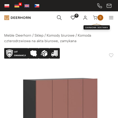
Przejdź
do
treści
0
0
DARMOWA DOSTAWA
Meble Deerhorn
/
Sklep
/
Komody biurowe
/
Komoda
czterodrzwiowa na akta biurowe, zamykana