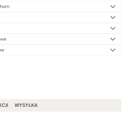
horn
owe
ów
KCJI
WYSYŁKA