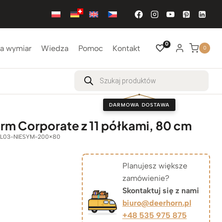
0
a wymiar
Wiedza
Pomoc
Kontakt
0
Wyszukiwarka
produktów
DARMOWA DOSTAWA
firm Corporate z 11 półkami, 80 cm
L03-NIESYM-200×80
Planujesz większe
zamówienie?
Skontaktuj się z nami
biuro@deerhorn.pl
+48 535 975 875