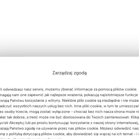
Zarządzaj zgodą
nie
 akcesoria NIE są częścią zestawu. Można dokupić je w zak
u płyty – wzornik kolorów Corporate*
li odwiedzasz nasz serwis, możemy zbierać informacje za pomocą plików cookie.
agają nam one zapewnić jak najlepsze wrażenia, pokazują najistotniejsze funkcje 
twiają Państwu korzystanie z witryny. Niektóre pliki cookie są niezbędne i nie moż
adczyć wszystkich naszych usług bez nich. Inne pliki cookie, w tym te umieszcza
ez osoby trzecie, mogą zostać wyłączone - chociaż bez nich nasza strona może n
ałać tak dobrze, a treść może nie być dostosowana do Twoich zainteresowań. Klika
ycisk Akceptuj lub po prostu kontynuując korzystanie z naszej strony internetowej,
ażają Państwo zgodę na używanie przez nas plików cookie. Możesz odwiedzić nas
iku
Corporate
mogą różnić się od rzeczywistego wyglądu płyt.
onę z polityką dotyczącą plików cookie, aby dowiedzieć się więcej na ich temat - i