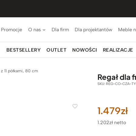
Promocje
O nas
Dla firm
Dla projektantów
Meble n
BESTSELLERY
OUTLET
NOWOŚCI
REALIZACJE
 z 11 półkami, 80 cm
Regał dla 
SKU:
REG-CO-CZA-TY
1.479
zł
1.202zł netto