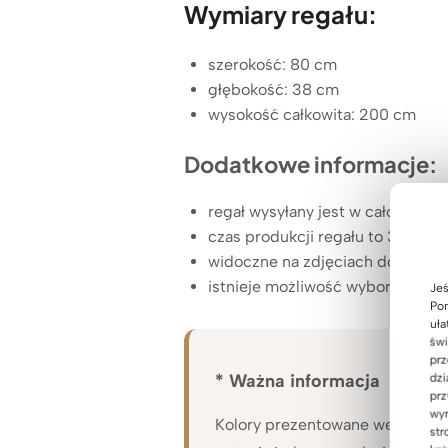
Wymiary regału:
szerokość: 80 cm
głębokość: 38 cm
wysokość całkowita: 200 cm
Dodatkowe informacje:
regał wysyłany jest w całości
czas produkcji regału to 3 tygod
widoczne na zdjęciach dodatkowe
istnieje możliwość wyboru kolor
Jeś
Pom
uła
świ
prz
* Ważna informacja
dzi
prz
wyr
Kolory prezentowane we
wzorn
str