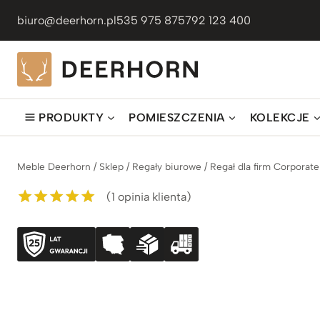
Przejdź
biuro@deerhorn.pl
535 975 875
792 123 400
do
treści
PRODUKTY
POMIESZCZENIA
KOLEKCJE
Meble Deerhorn
/
Sklep
/
Regały biurowe
/
Regał dla firm Corporate
(
1
opinia klienta)
Oceniony
1
5.00
na 5 na
podstawie
oceny klienta