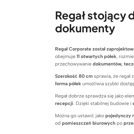
Regał stojący d
dokumenty
Regał Corporate został zaprojektow
obejmuje
11 otwartych półek
, rozmi
przechowywanie
dokumentów, tecz
Szerokość 80 cm
sprawia, że regał 
forma półek
umożliwia szybki dostęp
Regał dobrze sprawdza się jako el
recepcji
. Dzięki stabilnej budowie i
Można go ustawić jako
pojedynczy 
od
pomieszczeń biurowych
po
prze