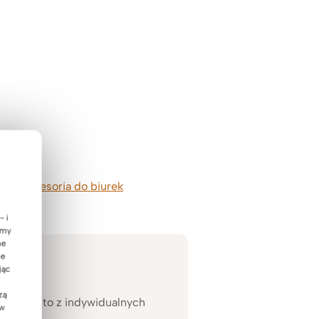
ładce
akcesoria do biurek
- i
emy
ne
ie
jąc
zą
 Wynika to z indywidualnych
 w