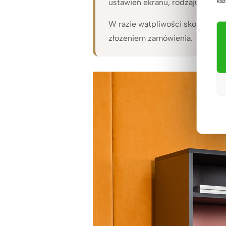
każ
ustawień ekranu, rodzaju urząd
W razie wątpliwości skontaktuj
złożeniem zamówienia.